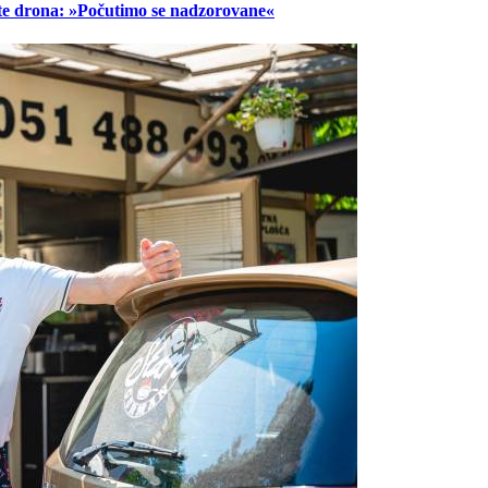
lete drona: »Počutimo se nadzorovane«
Prijavi se na cajtng