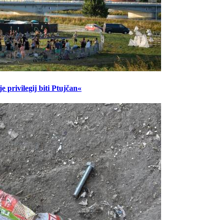
 privilegij biti Ptujčan«