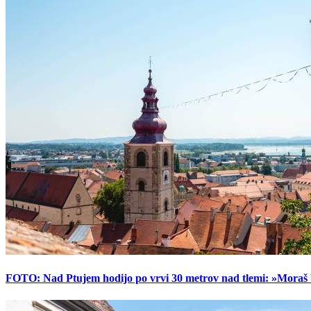
FOTO: Nad Ptujem hodijo po vrvi 30 metrov nad tlemi: »Moraš bi