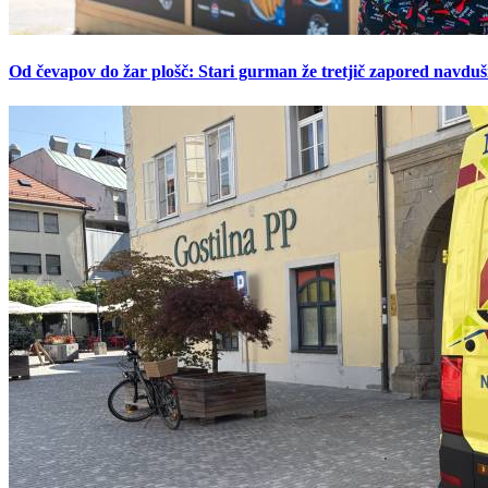
Od čevapov do žar plošč: Stari gurman že tretjič zapored navduš