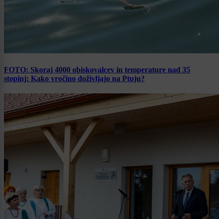
FOTO: Skoraj 4000 obiskovalcev in temperature nad 35
stopinj: Kako vročino doživljajo na Ptuju?