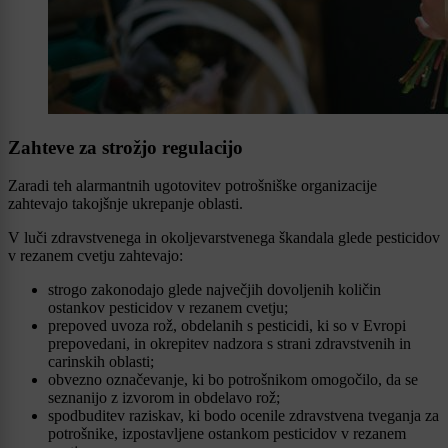
Zahteve za strožjo regulacijo
Zaradi teh alarmantnih ugotovitev potrošniške organizacije
zahtevajo takojšnje ukrepanje oblasti.
V luči zdravstvenega in okoljevarstvenega škandala glede pesticidov
v rezanem cvetju zahtevajo:
strogo zakonodajo glede največjih dovoljenih količin
ostankov pesticidov v rezanem cvetju;
prepoved uvoza rož, obdelanih s pesticidi, ki so v Evropi
prepovedani, in okrepitev nadzora s strani zdravstvenih in
carinskih oblasti;
obvezno označevanje, ki bo potrošnikom omogočilo, da se
seznanijo z izvorom in obdelavo rož;
spodbuditev raziskav, ki bodo ocenile zdravstvena tveganja za
potrošnike, izpostavljene ostankom pesticidov v rezanem