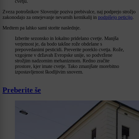
cvetju.
Zveza potrošnikov Slovenije poziva prebivalce, naj podprejo strožjo
zakonodajo za omejevanje nevarnih kemikalij in
podpišejo peticijo
.
Medtem pa lahko sami storite naslednje.
Izberite sezonsko in lokalno pridelano cvetje. Manjša
verjetnost je, da bodo takšne rože obdelane s
prepovedanimi pesticidi. Preverite poreklo cvetja. Rože,
vzgojene v državah Evropske unije, so podvržene
strožjim nadzornim mehanizmom. Redno zračite
prostore, kjer imate cvetje. Tako zmanjšate morebitno
izpostavljenost škodljivim snovem.
Preberite še