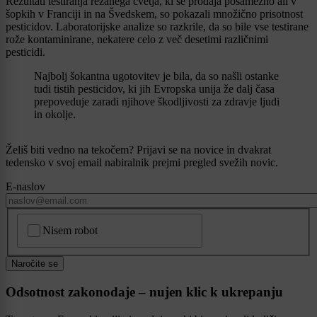
Rezultati testiranja rezanega cvetja, ki se prodaja posamezno ali v
šopkih v Franciji in na Švedskem, so pokazali množično prisotnost
pesticidov. Laboratorijske analize so razkrile, da so bile vse testirane
rože kontaminirane, nekatere celo z več desetimi različnimi
pesticidi.
Najbolj šokantna ugotovitev je bila, da so našli ostanke
tudi tistih pesticidov, ki jih Evropska unija že dalj časa
prepoveduje zaradi njihove škodljivosti za zdravje ljudi
in okolje.
Želiš biti vedno na tekočem? Prijavi se na novice in dvakrat
tedensko v svoj email nabiralnik prejmi pregled svežih novic.
E-naslov
CAPTCHA
Nisem robot
Naročite se
Odsotnost zakonodaje – nujen klic k ukrepanju