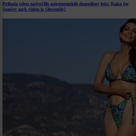
Prihaja eden največjih astronomskih dogodkov leta: Kako bo
Sončev mrk viden iz Slovenije?