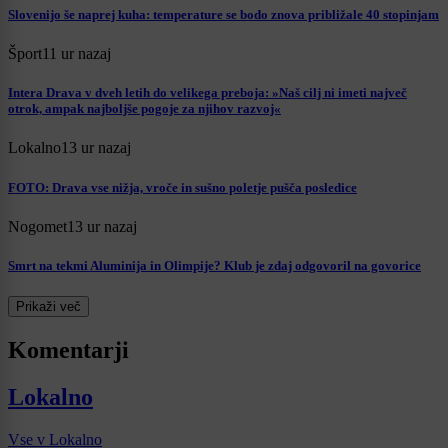
Slovenijo še naprej kuha: temperature se bodo znova približale 40 stopinjam
Šport
11 ur nazaj
Intera Drava v dveh letih do velikega preboja: »Naš cilj ni imeti največ
otrok, ampak najboljše pogoje za njihov razvoj«
Lokalno
13 ur nazaj
FOTO: Drava vse nižja, vroče in sušno poletje pušča posledice
Nogomet
13 ur nazaj
Smrt na tekmi Aluminija in Olimpije? Klub je zdaj odgovoril na govorice
Prikaži več
Komentarji
Lokalno
Vse v Lokalno