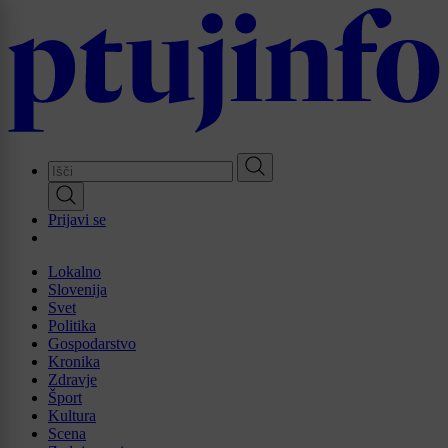
Skip
to
main
content
Prijavi se
Lokalno
Slovenija
Svet
Politika
Gospodarstvo
Kronika
Zdravje
Šport
Kultura
Scena