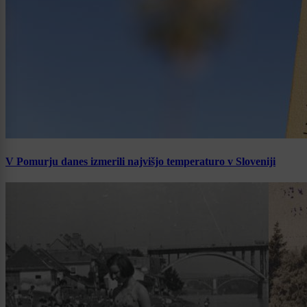
V Pomurju danes izmerili najvišjo temperaturo v Sloveniji