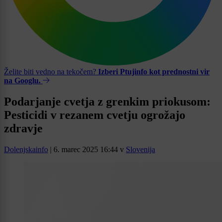
Želite biti vedno na tekočem?
Izberi Ptujinfo kot prednostni vir
na Googlu.
Podarjanje cvetja z grenkim priokusom:
Pesticidi v rezanem cvetju ogrožajo
zdravje
Dolenjskainfo
|
6. marec 2025 16:44
v
Slovenija