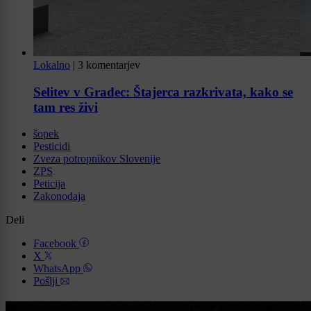
Lokalno
|
3 komentarjev
Selitev v Gradec: Štajerca razkrivata, kako se
tam res živi
šopek
Pesticidi
Zveza potropnikov Slovenije
ZPS
Peticija
Zakonodaja
Deli
Facebook
X
WhatsApp
Pošlji