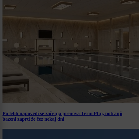
Po letih napovedi se začenja prenova Term Ptuj, notranji
bazeni zaprti že čez nekaj dni