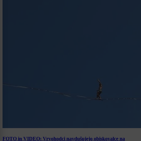
FOTO in VIDEO: Vrvohodci navdušujejo obiskovalce na