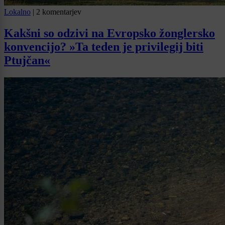
Lokalno
|
2 komentarjev
Kakšni so odzivi na Evropsko žonglersko
konvencijo? »Ta teden je privilegij biti
Ptujčan«