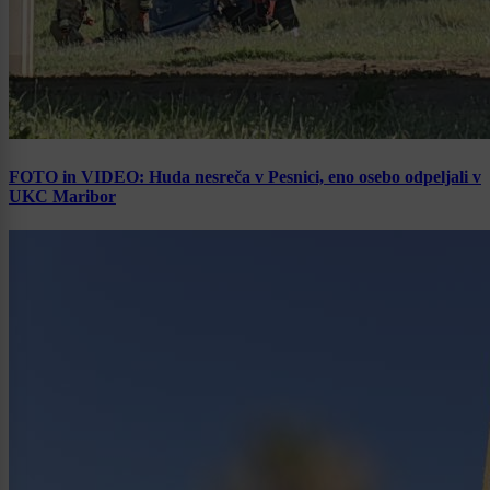
FOTO in VIDEO: Huda nesreča v Pesnici, eno osebo odpeljali v
UKC Maribor