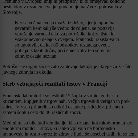
Trenutno v Evropski uniji ni predpisov, ki bi omejevali količino
pesticidov v rezanem cvetju, poudarjajo na Zvezi potrošnikov
Slovenije.
Ker se večina cvetja uvaža iz držav, kjer je uporaba
nevarnih kemikalij še vedno dovoljena, se postavlja
vprašanje varnosti tako za potrošnike kot za tiste, ki
vsakodnevno delajo s cvetjem. Francoski raziskovalci
so ugotovili, da kar 80 odstotkov rezanega cvetja
prihaja iz takih držav, pri čemer vpliv teh snovi na
zdravje ostaja neznan.
Potrošniške organizacije zato zahtevajo takojšnje ukrepe za zaščito
javnega zdravja in okolja.
Skrb vzbujajoči rezultati testov v Franciji
Francoski laboratoriji so testirali 15 šopkov vrtnic, gerber in
krizantem, kupljenih v trgovinah, večjih trgovskih verigah in prek
spleta. V vseh primerih so odkrili ostanke pesticidov, pri enem
samem šopku celo do 46 različnih snovi.
Med njimi so bile tudi kemikalije, ki so znane kot rakotvorne in kot
endokrini motilci – snovi, ki lahko vplivajo na hormonsko
ravnovesje in resno ogrozijo zdravje ljudi, še posebej tistih, ki so tem