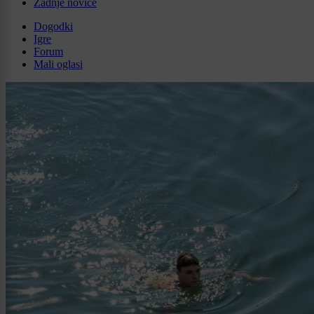
Zadnje novice
Dogodki
Igre
Forum
Mali oglasi