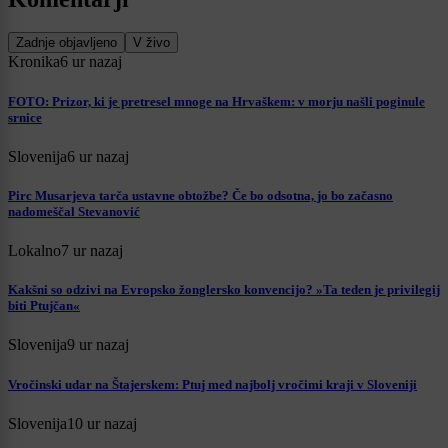
Zadnje objavljeno
V živo
Kronika
6 ur nazaj
FOTO: Prizor, ki je pretresel mnoge na Hrvaškem: v morju našli poginule
srnice
Slovenija
6 ur nazaj
Pirc Musarjeva tarča ustavne obtožbe? Če bo odsotna, jo bo začasno
nadomeščal Stevanović
Lokalno
7 ur nazaj
Kakšni so odzivi na Evropsko žonglersko konvencijo? »Ta teden je privilegij
biti Ptujčan«
Slovenija
9 ur nazaj
Vročinski udar na Štajerskem: Ptuj med najbolj vročimi kraji v Sloveniji
Slovenija
10 ur nazaj