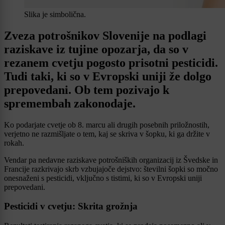
Slika je simbolična.
Zveza potrošnikov Slovenije na podlagi
raziskave iz tujine opozarja, da so v
rezanem cvetju pogosto prisotni pesticidi.
Tudi taki, ki so v Evropski uniji že dolgo
prepovedani. Ob tem pozivajo k
spremembah zakonodaje.
Ko podarjate cvetje ob 8. marcu ali drugih posebnih priložnostih,
verjetno ne razmišljate o tem, kaj se skriva v šopku, ki ga držite v
rokah.
Vendar pa nedavne raziskave potrošniških organizacij iz Švedske in
Francije razkrivajo skrb vzbujajoče dejstvo: številni šopki so močno
onesnaženi s pesticidi, vključno s tistimi, ki so v Evropski uniji
prepovedani.
Pesticidi v cvetju: Skrita grožnja