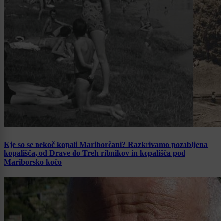
Kje so se nekoč kopali Mariborčani? Razkrivamo pozabljena
kopališča, od Drave do Treh ribnikov in kopališča pod
Mariborsko kočo