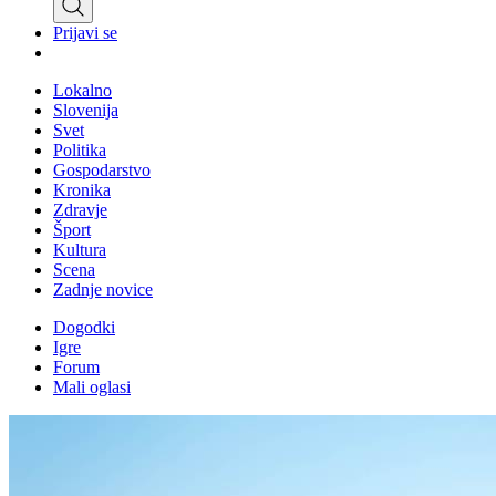
Prijavi se
Lokalno
Slovenija
Svet
Politika
Gospodarstvo
Kronika
Zdravje
Šport
Kultura
Scena
Zadnje novice
Dogodki
Igre
Forum
Mali oglasi