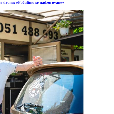
lete drona: »Počutimo se nadzorovane«
Prijavi se na cajtng