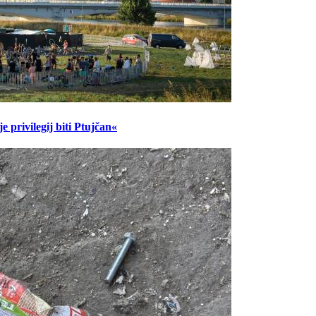
 privilegij biti Ptujčan«