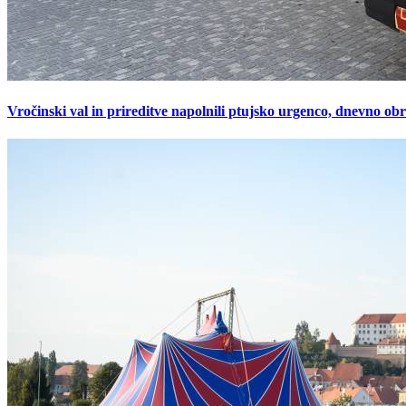
Vročinski val in prireditve napolnili ptujsko urgenco, dnevno ob