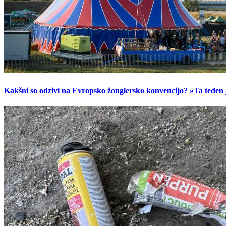
Kakšni so odzivi na Evropsko žonglersko konvencijo? »Ta teden je