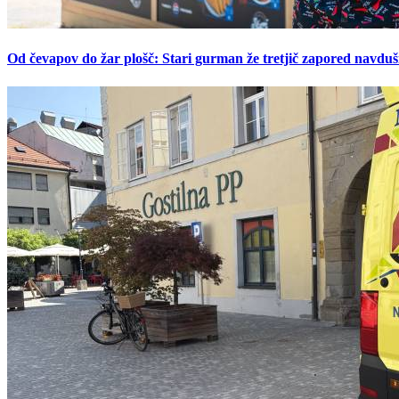
Od čevapov do žar plošč: Stari gurman že tretjič zapored navduš