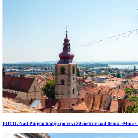
FOTO: Nad Ptujem hodijo po vrvi 30 metrov nad tlemi: »Moraš bi