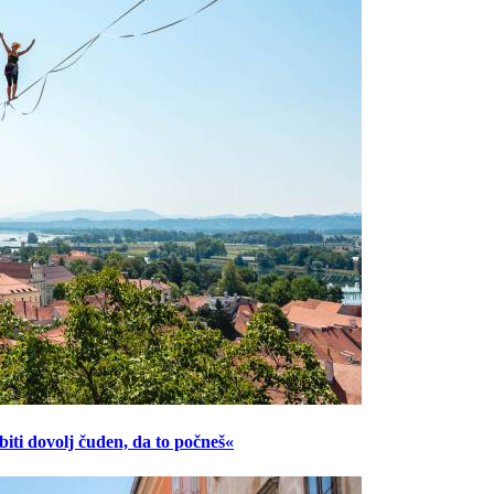
ti dovolj čuden, da to počneš«