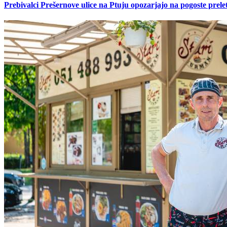
Prebivalci Prešernove ulice na Ptuju opozarjajo na pogoste pre