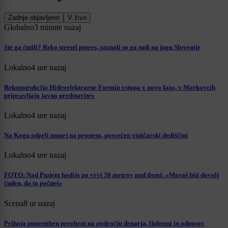
Zadnje objavljeno
V živo
Globalno
3 minute nazaj
Ste ga čutili? Reko stresel potres, zaznali so ga tudi na jugu Slovenije
Lokalno
4 ure nazaj
Rekonstrukcija Hidroelektrarne Formin vstopa v novo fazo, v Markovcih
pripravljajo javno predstavitev
Lokalno
4 ure nazaj
Na Kogu odprli muzej na prostem, posvečen viničarski dediščini
Lokalno
4 ure nazaj
FOTO: Nad Ptujem hodijo po vrvi 30 metrov nad tlemi: »Moraš biti dovolj
čuden, da to počneš«
Scena
8 ur nazaj
Prihaja pomemben preobrat na področju denarja, ljubezni in odnosov