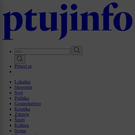
Skip
to
main
content
Prijavi se
Lokalno
Slovenija
Svet
Politika
Gospodarstvo
Kronika
Zdravje
Šport
Kultura
Scena