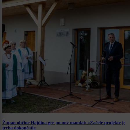
Župan občine Hajdina gre po nov mandat: »Začete projekte je
treba dokončati«