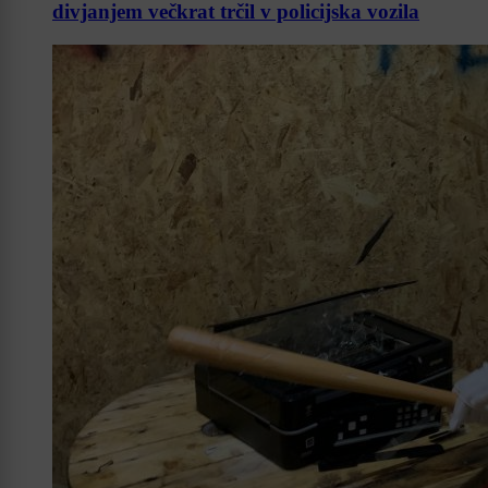
divjanjem večkrat trčil v policijska vozila