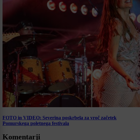
FOTO in VIDEO: Severina poskrbela za vroč začetek
Pomurskega poletnega festivala
Komentarji