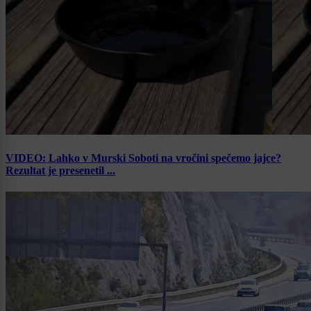
VIDEO: Lahko v Murski Soboti na vročini spečemo jajce?
Rezultat je presenetil ...