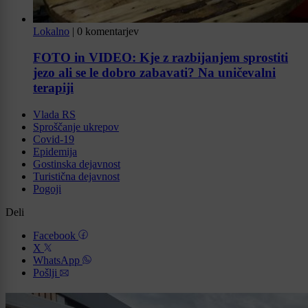
Lokalno
|
0 komentarjev
FOTO in VIDEO: Kje z razbijanjem sprostiti
jezo ali se le dobro zabavati? Na uničevalni
terapiji
Vlada RS
Sproščanje ukrepov
Covid-19
Epidemija
Gostinska dejavnost
Turistična dejavnost
Pogoji
Deli
Facebook
X
WhatsApp
Pošlji