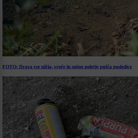
FOTO: Drava vse nižja, vroče in sušno poletje pušča posledice