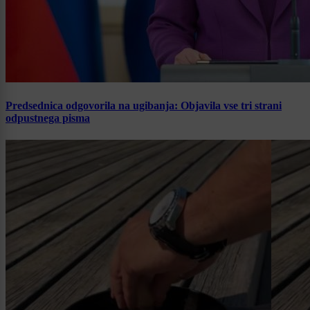
Predsednica odgovorila na ugibanja: Objavila vse tri strani
odpustnega pisma