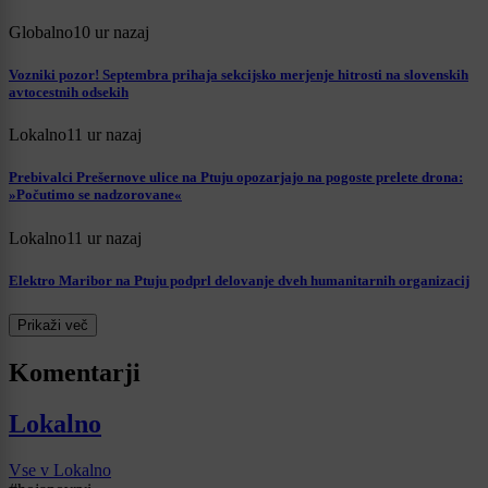
Globalno
10 ur nazaj
Vozniki pozor! Septembra prihaja sekcijsko merjenje hitrosti na slovenskih
avtocestnih odsekih
Lokalno
11 ur nazaj
Prebivalci Prešernove ulice na Ptuju opozarjajo na pogoste prelete drona:
»Počutimo se nadzorovane«
Lokalno
11 ur nazaj
Elektro Maribor na Ptuju podprl delovanje dveh humanitarnih organizacij
Prikaži več
Komentarji
Lokalno
Vse v Lokalno