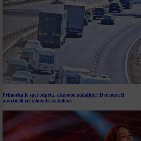
Primorka je spet odprta, a kaos se nadaljuje: Dve nesreči
povzročili večkilometrske kolone