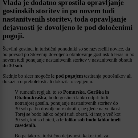
Vlada je dodatno sprostila opravljanje
gostinskih storitev in po novem tudi
nastanitvenih storitev, toda opravljanje
dejavnosti je dovoljeno le pod določenimi
pogoji.
Številni gostinci in turistični ponudniki so se razveselili novice, da
bo povsod po Sloveniji dovoljeno obratovanje gostinskih teras in po
novem tudi ponujanje nastanitvenih storitev v nastanitvenih obratih
do 30 sob
.
Slednje bo sicer mogoče
le pod pogojem
testiranja potrošnikov ali
dokazila o prebolelosti ali dokazila o cepljenju.
V rumenih regijah, to so
Pomurska, Goriška in
Obalno-kraška
, bodo gostinci lahko odprli tudi
notranjost gostiln, ponujanje nastanitvenih storitev do
30 sob pa bo dovoljeno v obratih, ne glede na velikost.
Torej se bodo lahko odprli tudi obrati, ki imajo več kot
30 sob, kot so hoteli,
a le toliko sob bodo lahko imeli
zasedenih
.
Bo pa tako za turistično dejavnost, kakor tudi za