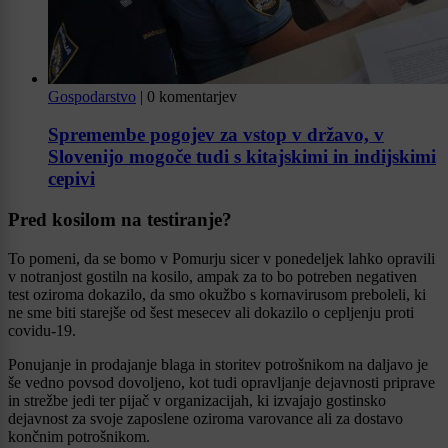
Gospodarstvo
|
0 komentarjev
Spremembe pogojev za vstop v državo, v
Slovenijo mogoče tudi s kitajskimi in indijskimi
cepivi
Pred kosilom na testiranje?
To pomeni, da se bomo v Pomurju sicer v ponedeljek lahko opravili
v notranjost gostiln na kosilo, ampak za to bo potreben negativen
test oziroma dokazilo, da smo okužbo s kornavirusom preboleli, ki
ne sme biti starejše od šest mesecev ali dokazilo o cepljenju proti
covidu-19.
Ponujanje in prodajanje blaga in storitev potrošnikom na daljavo je
še vedno povsod dovoljeno, kot tudi opravljanje dejavnosti priprave
in strežbe jedi ter pijač v organizacijah, ki izvajajo gostinsko
dejavnost za svoje zaposlene oziroma varovance ali za dostavo
končnim potrošnikom.