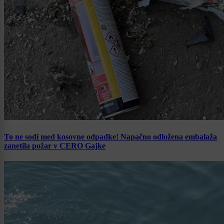
To ne sodi med kosovne odpadke! Napačno odložena embalaža
zanetila požar v CERO Gajke