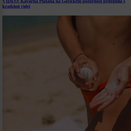
VIDEO: Kavarna Platana na Goričkem pozornost pritegnila s
kratkimi videi