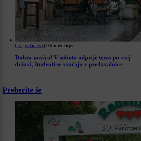
Gospodarstvo
|
0 komentarjev
Dobra novica! V soboto odprtje teras po vsej
državi, študenti se vračajo v predavalnice
Preberite še