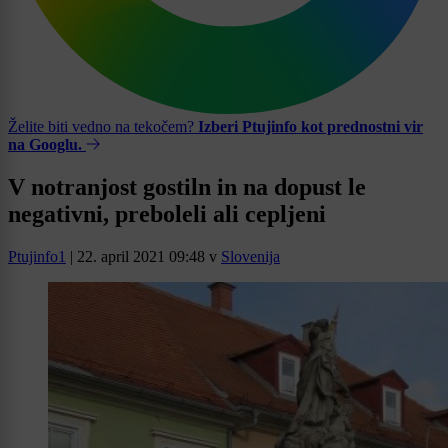
Želite biti vedno na tekočem?
Izberi Ptujinfo kot prednostni vir
na Googlu.
V notranjost gostiln in na dopust le
negativni, preboleli ali cepljeni
Ptujinfo1
|
22. april 2021 09:48
v
Slovenija