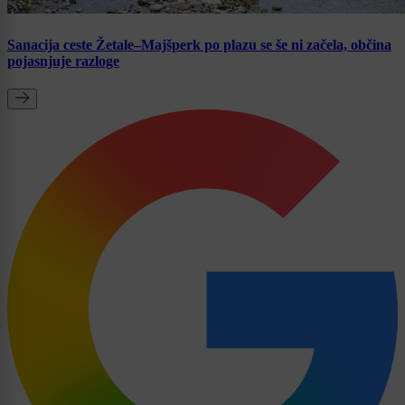
Sanacija ceste Žetale–Majšperk po plazu se še ni začela, občina
pojasnjuje razloge