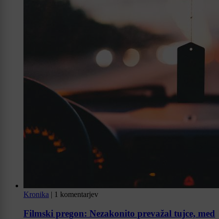
Kronika
|
1 komentarjev
Filmski pregon: Nezakonito prevažal tujce, med