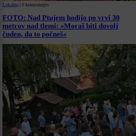
Lokalno
|
0 komentarjev
FOTO: Nad Ptujem hodijo po vrvi 30
metrov nad tlemi: »Moraš biti dovolj
čuden, da to počneš«