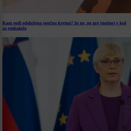
Kam sodi odslužena sončna krema? In ne, ne gre (nujno) v koš
za embalažo