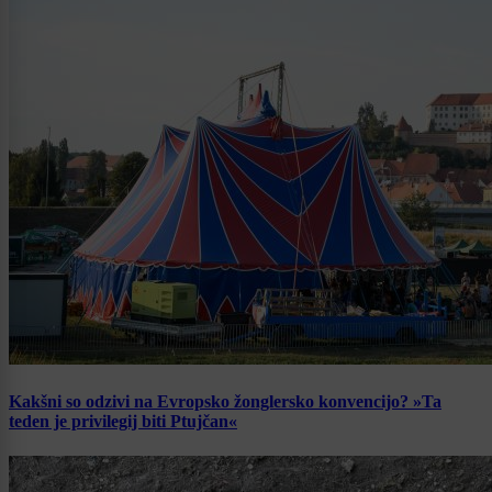
Kakšni so odzivi na Evropsko žonglersko konvencijo? »Ta
teden je privilegij biti Ptujčan«