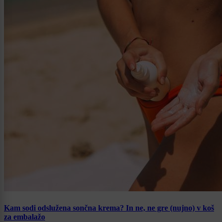
Kam sodi odslužena sončna krema? In ne, ne gre (nujno) v koš
za embalažo