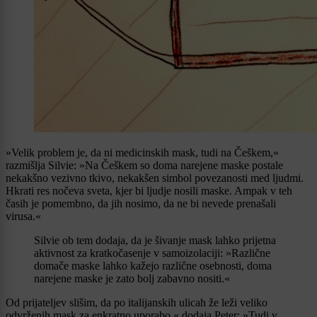
»Velik problem je, da ni medicinskih mask, tudi na Češkem,«
razmišlja Silvie: »Na Češkem so doma narejene maske postale
nekakšno vezivno tkivo, nekakšen simbol povezanosti med ljudmi.
Hkrati res nočeva sveta, kjer bi ljudje nosili maske. Ampak v teh
časih je pomembno, da jih nosimo, da ne bi nevede prenašali
virusa.«
Silvie ob tem dodaja, da je šivanje mask lahko prijetna
aktivnost za kratkočasenje v samoizolaciji: »Različne
domače maske lahko kažejo različne osebnosti, doma
narejene maske je zato bolj zabavno nositi.«
Od prijateljev slišim, da po italijanskih ulicah že leži veliko
odvrženih mask za enkratno uporabo,« dodaja Peter: »Tudi v