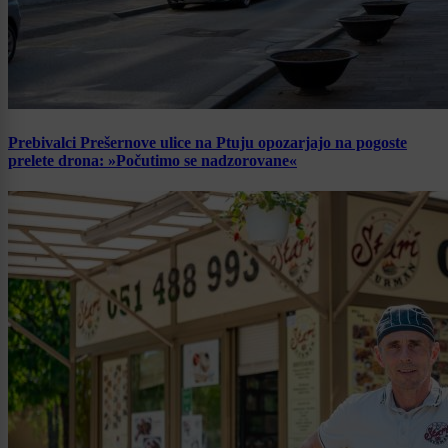
Prebivalci Prešernove ulice na Ptuju opozarjajo na pogoste
prelete drona: »Počutimo se nadzorovane«