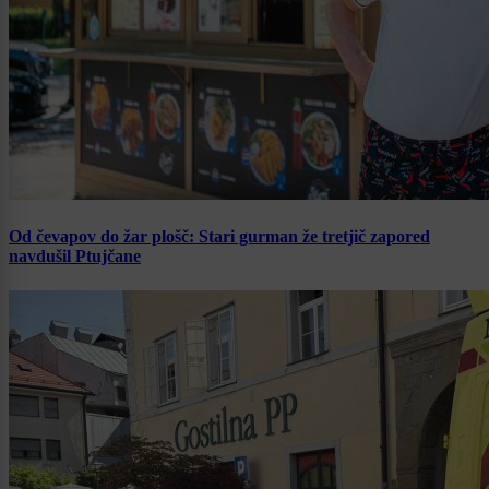
Od čevapov do žar plošč: Stari gurman že tretjič zapored
navdušil Ptujčane