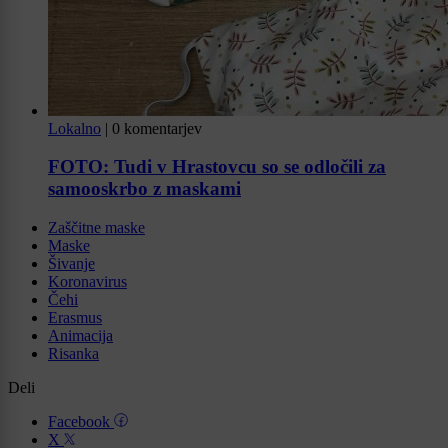
Lokalno
|
0 komentarjev
FOTO: Tudi v Hrastovcu so se odločili za
samooskrbo z maskami
Zaščitne maske
Maske
Šivanje
Koronavirus
Čehi
Erasmus
Animacija
Risanka
Deli
Facebook
X