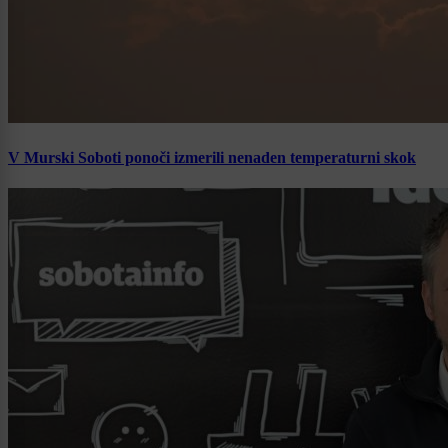
V Murski Soboti ponoči izmerili nenaden temperaturni skok