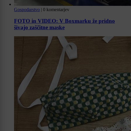
Gospodarstvo
|
0 komentarjev
FOTO in VIDEO: V Boxmarku že pridno
šivajo zaščitne maske