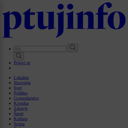
Skip
to
main
content
Prijavi se
Lokalno
Slovenija
Svet
Politika
Gospodarstvo
Kronika
Zdravje
Šport
Kultura
Scena