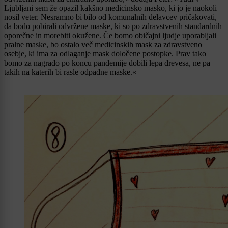
Ljubljani sem že opazil kakšno medicinsko masko, ki jo je naokoli
nosil veter. Nesramno bi bilo od komunalnih delavcev pričakovati,
da bodo pobirali odvržene maske, ki so po zdravstvenih standardnih
oporečne in morebiti okužene. Če bomo običajni ljudje uporabljali
pralne maske, bo ostalo več medicinskih mask za zdravstveno
osebje, ki ima za odlaganje mask določene postopke. Prav tako
bomo za nagrado po koncu pandemije dobili lepa drevesa, ne pa
takih na katerih bi rasle odpadne maske.«