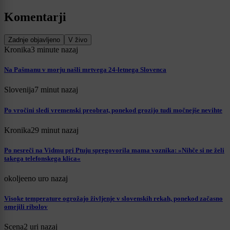
Komentarji
Zadnje objavljeno
V živo
Kronika
3 minute nazaj
Na Pašmanu v morju našli mrtvega 24-letnega Slovenca
Slovenija
7 minut nazaj
Po vročini sledi vremenski preobrat, ponekod grozijo tudi močnejše nevihte
Kronika
29 minut nazaj
Po nesreči na Vidmu pri Ptuju spregovorila mama voznika: »Nihče si ne želi
takega telefonskega klica«
okolje
eno uro nazaj
Visoke temperature ogrožajo življenje v slovenskih rekah, ponekod začasno
omejili ribolov
Scena
2 uri nazaj