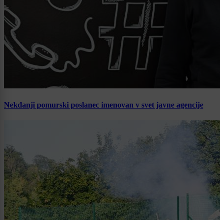
Nekdanji pomurski poslanec imenovan v svet javne agencije