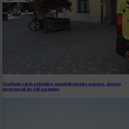
Vročinski val in prireditve napolnili ptujsko urgenco, dnevno
obravnavali do 140 pacientov