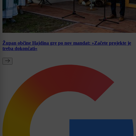
Župan občine Hajdina gre po nov mandat: »Začete projekte je
treba dokončati«