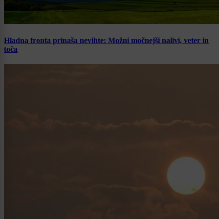
Hladna fronta prinaša nevihte: Možni močnejši nalivi, veter in
toča