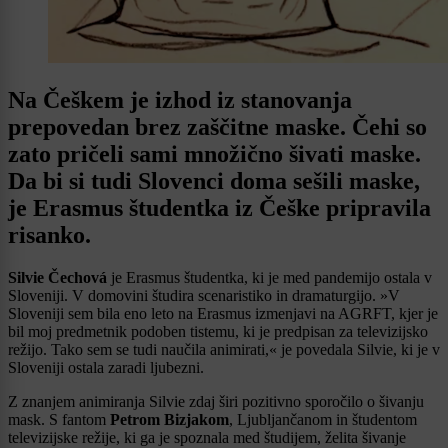
Na Češkem je izhod iz stanovanja
prepovedan brez zaščitne maske. Čehi so
zato pričeli sami množično šivati maske.
Da bi si tudi Slovenci doma sešili maske,
je Erasmus študentka iz Češke pripravila
risanko.
Silvie Čechová
je Erasmus študentka, ki je med pandemijo ostala v
Sloveniji. V domovini študira scenaristiko in dramaturgijo. »V
Sloveniji sem bila eno leto na Erasmus izmenjavi na AGRFT, kjer je
bil moj predmetnik podoben tistemu, ki je predpisan za televizijsko
režijo. Tako sem se tudi naučila animirati,« je povedala Silvie, ki je v
Sloveniji ostala zaradi ljubezni.
Z znanjem animiranja Silvie zdaj širi pozitivno sporočilo o šivanju
mask. S fantom
Petrom Bizjakom
, Ljubljančanom in študentom
televizijske režije, ki ga je spoznala med študijem, želita šivanje