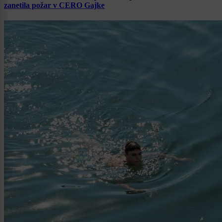
zanetila požar v CERO Gajke