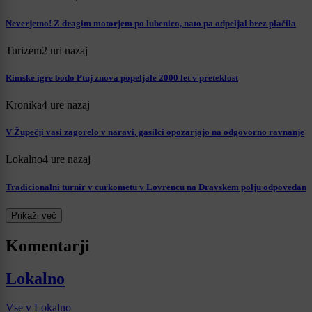
Neverjetno! Z dragim motorjem po lubenico, nato pa odpeljal brez plačila
Turizem
2 uri nazaj
Rimske igre bodo Ptuj znova popeljale 2000 let v preteklost
Kronika
4 ure nazaj
V Župečji vasi zagorelo v naravi, gasilci opozarjajo na odgovorno ravnanje
Lokalno
4 ure nazaj
Tradicionalni turnir v curkometu v Lovrencu na Dravskem polju odpovedan
Prikaži več
Komentarji
Lokalno
Vse v Lokalno