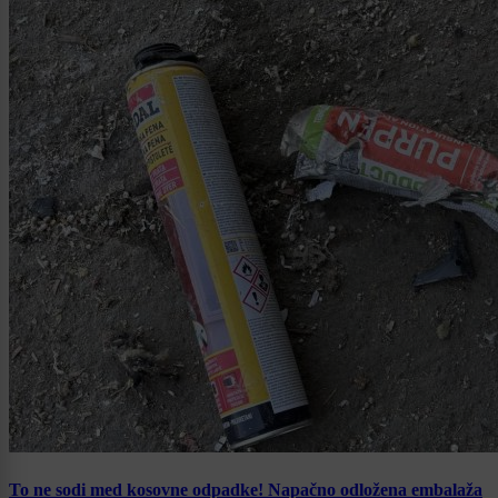
To ne sodi med kosovne odpadke! Napačno odložena embalaža