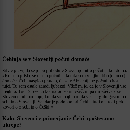
Čehinja se v Sloveniji počuti domače
Silvie pravi, da se je po prihodu v Slovenijo hitro počutila kot doma:
»Ko sem prišla, se nisem počutila, kot da sem v tujini, bilo je precej
domače. Čehi nasploh pravijo, da se v Sloveniji ne počutijo kot
tujci. Tu sem ostala zaradi ljubezni. Všeč mi je, da je v Sloveniji vse
majhno. Tudi Slovenci kot narod so mi všeč, ni pa mi všeč, da se
Slovenci tudi počutijo, kot da so majhni in da včasih grdo govorijo o
sebi in o Sloveniji. Vendar je podobno pri Čehih, tudi oni radi grdo
govorijo o sebi in o Češki.«
Kako Slovenci v primerjavi s Čehi upoštevamo
ukrepe?