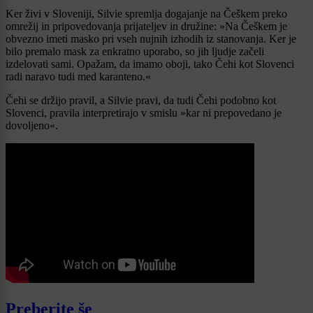
Ker živi v Sloveniji, Silvie spremlja dogajanje na Češkem preko
omrežij in pripovedovanja prijateljev in družine: »Na Češkem je
obvezno imeti masko pri vseh nujnih izhodih iz stanovanja. Ker je
bilo premalo mask za enkratno uporabo, so jih ljudje začeli
izdelovati sami. Opažam, da imamo oboji, tako Čehi kot Slovenci
radi naravo tudi med karanteno.«
Čehi se držijo pravil, a Silvie pravi, da tudi Čehi podobno kot
Slovenci, pravila interpretirajo v smislu »kar ni prepovedano je
dovoljeno«.
Preberite še