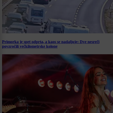
Primorka je spet odprta, a kaos se nadaljuje: Dve nesreči
povzročili večkilometrske kolone