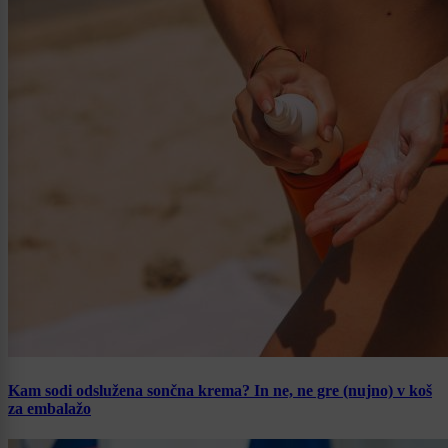
Kam sodi odslužena sončna krema? In ne, ne gre (nujno) v koš
za embalažo