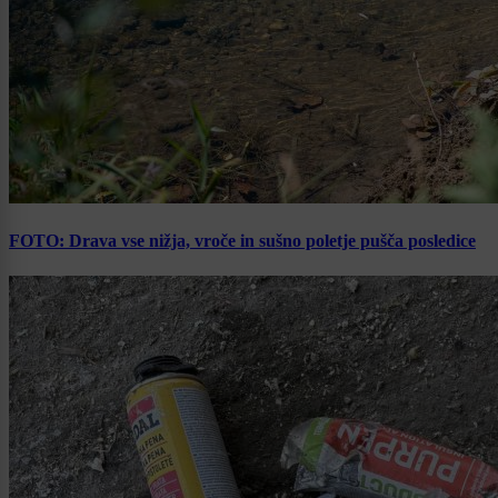
FOTO: Drava vse nižja, vroče in sušno poletje pušča posledice