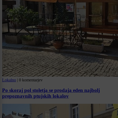
Lokalno
|
0 komentarjev
Po skoraj pol stoletja se prodaja eden najbolj
prepoznavnih ptujskih lokalov