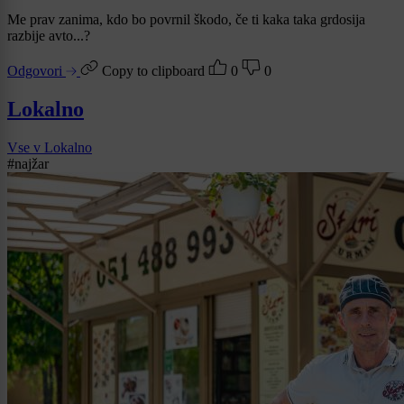
Me prav zanima, kdo bo povrnil škodo, če ti kaka taka grdosija
razbije avto...?
Odgovori
Copy to clipboard
0
0
Lokalno
Vse v Lokalno
#najžar