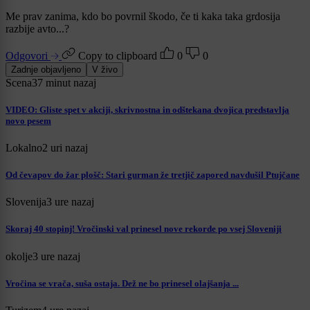
Me prav zanima, kdo bo povrnil škodo, če ti kaka taka grdosija
razbije avto...?
Odgovori
Copy to clipboard
0
0
Zadnje objavljeno
V živo
Scena
37 minut nazaj
VIDEO: Gliste spet v akciji, skrivnostna in odštekana dvojica predstavlja
novo pesem
Lokalno
2 uri nazaj
Od čevapov do žar plošč: Stari gurman že tretjič zapored navdušil Ptujčane
Slovenija
3 ure nazaj
Skoraj 40 stopinj! Vročinski val prinesel nove rekorde po vsej Sloveniji
okolje
3 ure nazaj
Vročina se vrača, suša ostaja. Dež ne bo prinesel olajšanja ...