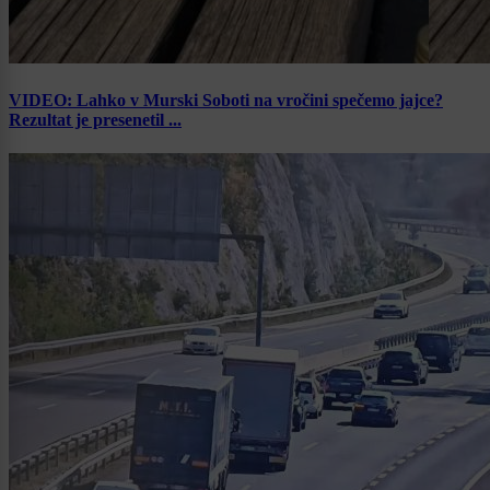
VIDEO: Lahko v Murski Soboti na vročini spečemo jajce?
Rezultat je presenetil ...