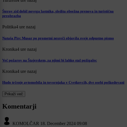
Turizem
4 ure nazaj
Šterov zid dobil novega lastnika, sledita obsežna prenova in turistična
preobrazba
Politika
4 ure nazaj
Nataša Pirc Musar po prometni nesreči objavila svoje odpustno pismo
Kronika
4 ure nazaj
Več požarov na Štajerskem, za njimi bi lahko stal požigalec
Kronika
4 ure nazaj
Hudo trčenje avtomobila in tovornjaka v Cvetkovcih, dve osebi poškodovani
Prikaži več
Komentarji
KOMOLČAR
18. December 2024 09:08