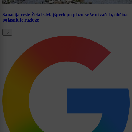
Sanacija ceste Žetale–Majšperk po plazu se še ni začela, občina
pojasnjuje razloge