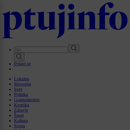
Skip
to
main
content
Prijavi se
Lokalno
Slovenija
Svet
Politika
Gospodarstvo
Kronika
Zdravje
Šport
Kultura
Scena