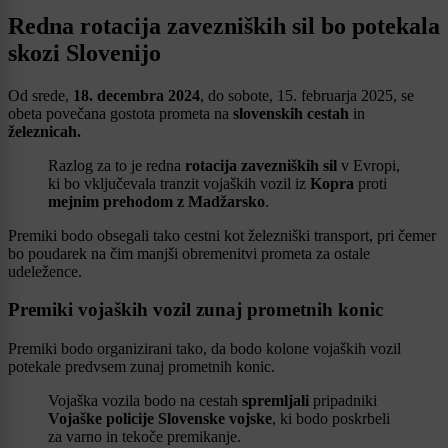
Redna rotacija zavezniških sil bo potekala
skozi Slovenijo
Od srede,
18. decembra 2024
, do sobote, 15. februarja 2025, se
obeta povečana gostota prometa na
slovenskih cestah
in
železnicah.
Razlog za to je redna
rotacija zavezniških sil
v Evropi,
ki bo vključevala tranzit vojaških vozil iz
Kopra
proti
mejnim prehodom z Madžarsko
.
Premiki bodo obsegali tako cestni kot železniški transport, pri čemer
bo poudarek na čim manjši obremenitvi prometa za ostale
udeležence.
Premiki vojaških vozil zunaj prometnih konic
Premiki bodo organizirani tako, da bodo kolone vojaških vozil
potekale predvsem zunaj prometnih konic.
Vojaška vozila bodo na cestah
spremljali
pripadniki
Vojaške policije Slovenske vojske
, ki bodo poskrbeli
za varno in tekoče premikanje.