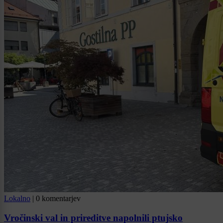
Lokalno
|
0 komentarjev
Vročinski val in prireditve napolnili ptujsko