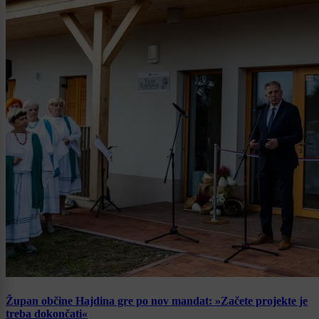
Župan občine Hajdina gre po nov mandat: »Začete projekte je
treba dokončati«