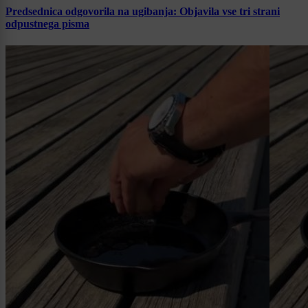
Predsednica odgovorila na ugibanja: Objavila vse tri strani
odpustnega pisma