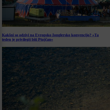
Kakšni so odzivi na Evropsko žonglersko konvencijo? »Ta
teden je privilegij biti Ptujčan«