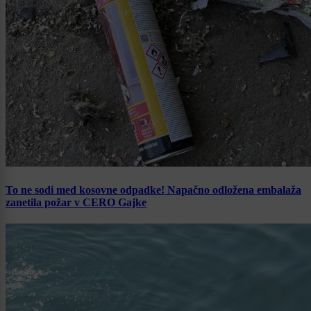
To ne sodi med kosovne odpadke! Napačno odložena embalaža
zanetila požar v CERO Gajke