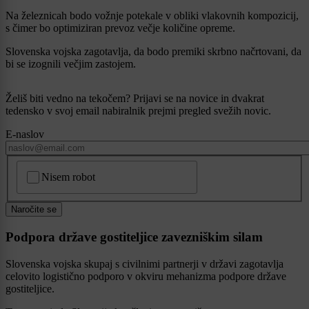
Na železnicah bodo vožnje potekale v obliki vlakovnih kompozicij,
s čimer bo optimiziran prevoz večje količine opreme.
Slovenska vojska zagotavlja, da bodo premiki skrbno načrtovani, da
bi se izognili večjim zastojem.
Želiš biti vedno na tekočem? Prijavi se na novice in dvakrat
tedensko v svoj email nabiralnik prejmi pregled svežih novic.
E-naslov
CAPTCHA
Nisem robot
Naročite se
Podpora države gostiteljice zavezniškim silam
Slovenska vojska skupaj s civilnimi partnerji v državi zagotavlja
celovito logistično podporo v okviru mehanizma podpore države
gostiteljice.