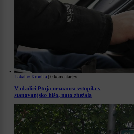
Lokalno
Kronika
|
0 komentarjev
V okolici Ptuja neznanca vstopila v
stanovanjsko hišo, nato zbežala