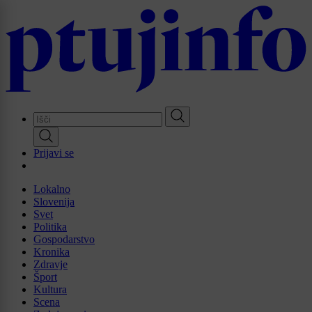
Skip
to
main
content
Prijavi se
Lokalno
Slovenija
Svet
Politika
Gospodarstvo
Kronika
Zdravje
Šport
Kultura
Scena