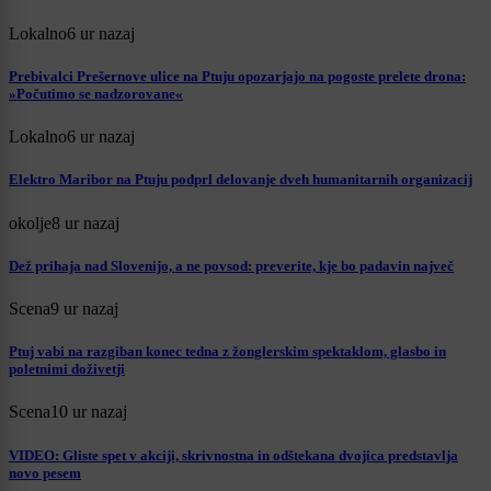
Lokalno
6 ur nazaj
Prebivalci Prešernove ulice na Ptuju opozarjajo na pogoste prelete drona:
»Počutimo se nadzorovane«
Lokalno
6 ur nazaj
Elektro Maribor na Ptuju podprl delovanje dveh humanitarnih organizacij
okolje
8 ur nazaj
Dež prihaja nad Slovenijo, a ne povsod: preverite, kje bo padavin največ
Scena
9 ur nazaj
Ptuj vabi na razgiban konec tedna z žonglerskim spektaklom, glasbo in
poletnimi doživetji
Scena
10 ur nazaj
VIDEO: Gliste spet v akciji, skrivnostna in odštekana dvojica predstavlja
novo pesem