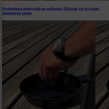
Predsednica odgovorila na ugibanja: Objavila vse tri strani
odpustnega pisma