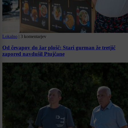
Lokalno
|
3 komentarjev
Od čevapov do žar plošč: Stari gurman že tretjič
zapored navdušil Ptujčane