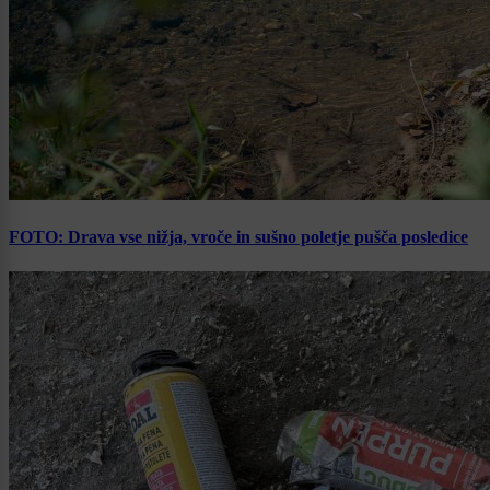
FOTO: Drava vse nižja, vroče in sušno poletje pušča posledice