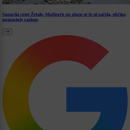
Sanacija ceste Žetale–Majšperk po plazu se še ni začela, občina
pojasnjuje razloge