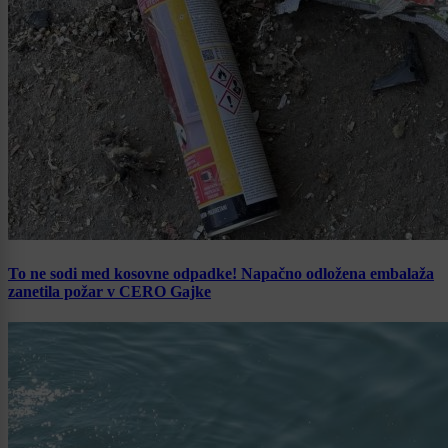
To ne sodi med kosovne odpadke! Napačno odložena embalaža
zanetila požar v CERO Gajke