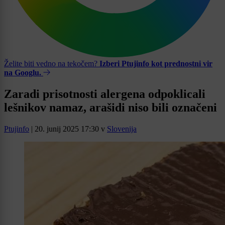
Želite biti vedno na tekočem?
Izberi Ptujinfo kot prednostni vir
na Googlu.
Zaradi prisotnosti alergena odpoklicali
lešnikov namaz, arašidi niso bili označeni
Ptujinfo
|
20. junij 2025 17:30
v
Slovenija