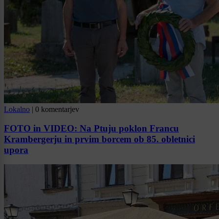
Lokalno
|
0 komentarjev
FOTO in VIDEO: Na Ptuju poklon Francu
Krambergerju in prvim borcem ob 85. obletnici
upora