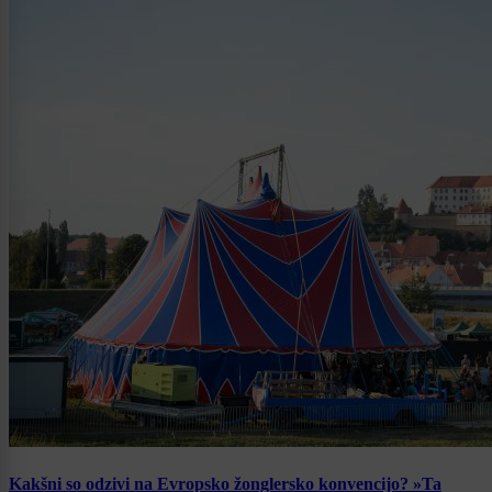
Kakšni so odzivi na Evropsko žonglersko konvencijo? »Ta