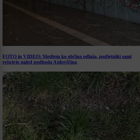
FOTO in VIDEO: Medtem ko občina odlaša, podjetniki sami
rešujejo ugled podhoda Ajdovščina