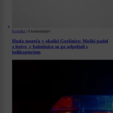
Kronika
|
0 komentarjev
Huda nesreča v okolici Gorišnice: Moški padel
z lestve, v bolnišnico so ga odpeljali s
helikopterjem