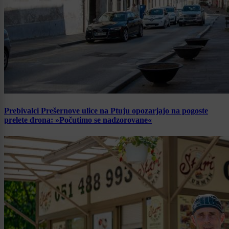
Prebivalci Prešernove ulice na Ptuju opozarjajo na pogoste
prelete drona: »Počutimo se nadzorovane«