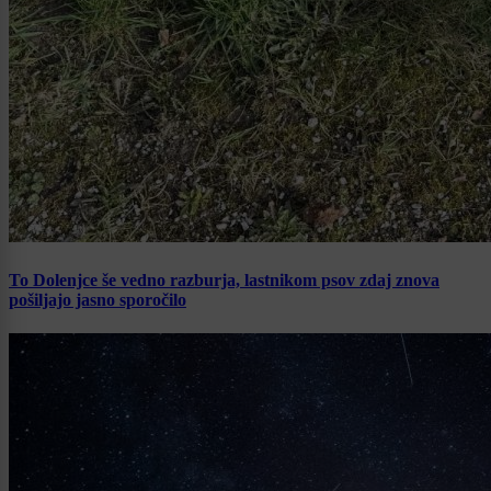
To Dolenjce še vedno razburja, lastnikom psov zdaj znova
pošiljajo jasno sporočilo