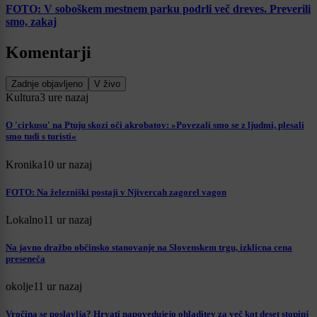
FOTO: V soboškem mestnem parku podrli več dreves. Preverili
smo, zakaj
Komentarji
Zadnje objavljeno
V živo
Kultura
3 ure nazaj
O 'cirkusu' na Ptuju skozi oči akrobatov: »Povezali smo se z ljudmi, plesali
smo tudi s turisti«
Kronika
10 ur nazaj
FOTO: Na železniški postaji v Njivercah zagorel vagon
Lokalno
11 ur nazaj
Na javno dražbo občinsko stanovanje na Slovenskem trgu, izklicna cena
preseneča
okolje
11 ur nazaj
Vročina se poslavlja? Hrvati napovedujejo ohladitev za več kot deset stopinj