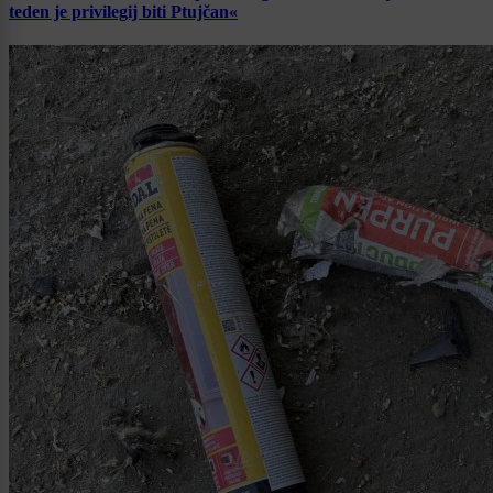
teden je privilegij biti Ptujčan«