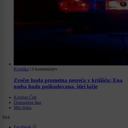
Kronika
|
0 komentarjev
Zvečer huda prometna nesreča v križišču: Ena
oseba hudo poškodovana, štiri lažje
Kristjan Čeh
Diamantna liga
Met diska
Deli
Facebook