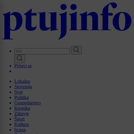
Skip
to
main
content
Prijavi se
Lokalno
Slovenija
Svet
Politika
Gospodarstvo
Kronika
Zdravje
Šport
Kultura
Scena