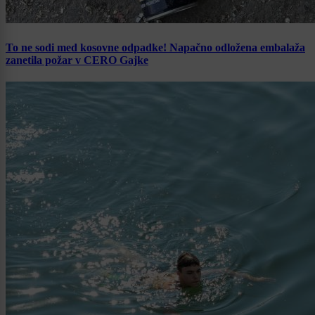
To ne sodi med kosovne odpadke! Napačno odložena embalaža
zanetila požar v CERO Gajke