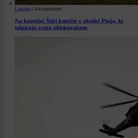
Lokalno
|
4 komentarjev
Na kmetijo! Štiri kmetije v okolici Ptuja, ki
odpirajo vrata obiskovalcem