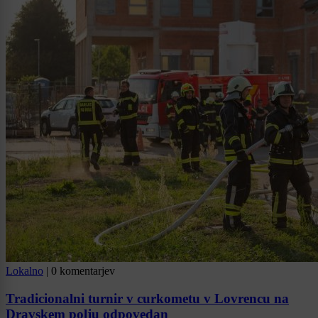
Lokalno
|
0 komentarjev
Tradicionalni turnir v curkometu v Lovrencu na
Dravskem polju odpovedan