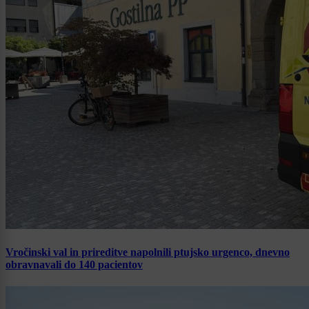
Vročinski val in prireditve napolnili ptujsko urgenco, dnevno
obravnavali do 140 pacientov