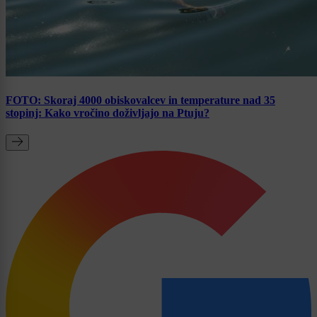
FOTO: Skoraj 4000 obiskovalcev in temperature nad 35
stopinj: Kako vročino doživljajo na Ptuju?