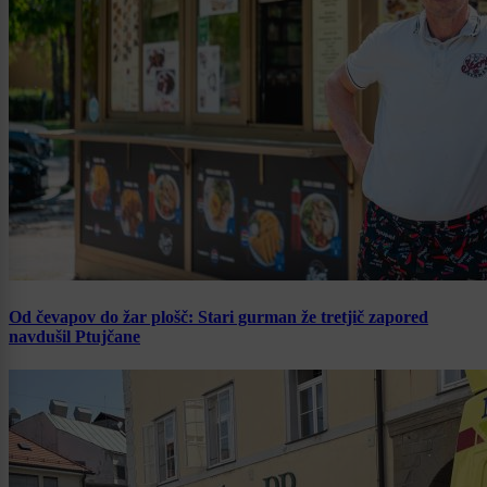
Od čevapov do žar plošč: Stari gurman že tretjič zapored
navdušil Ptujčane