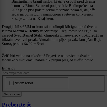
Birminghamu branil naslov, ki ga je osvojil pred dvema
letoma v Rimu. Svetovni podprvak iz Budimpešte leta
2023 je na prvi poletni tekmi te sezone pokazal, da je že
sedaj najboljši tudi v najmočnejši svetovni konkurenci,
ki se je zbrala na Kitajskem.
Drugi je bil s 67,54 m bronasti na olimpijskih igrah pred dvema
letoma
Matthew Denny
iz Avstralije. Tretji mesto je s 66,71 m
zasedel Šved
Daniel Stahl,
olimpijski zmagovalec v Tokiu 2021 in
trikratni svetovni prvak. Aktualni olimpijski prvak, Jamajčan
Roje
Stona,
je bil s 64,92 m šesti.
Želiš biti vedno na tekočem? Prijavi se na novice in dvakrat
tedensko v svoj email nabiralnik prejmi pregled svežih novic.
E-naslov
CAPTCHA
Nisem robot
Naročite se
Preberite še