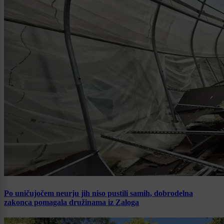
Po uničujočem neurju jih niso pustili samih, dobrodelna
zakonca pomagala družinama iz Zaloga