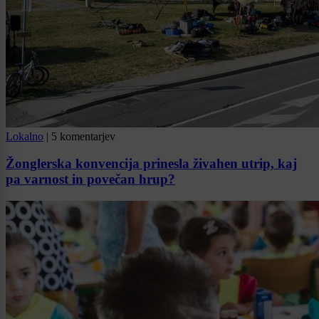
Lokalno
|
5 komentarjev
Žonglerska konvencija prinesla živahen utrip, kaj
pa varnost in povečan hrup?