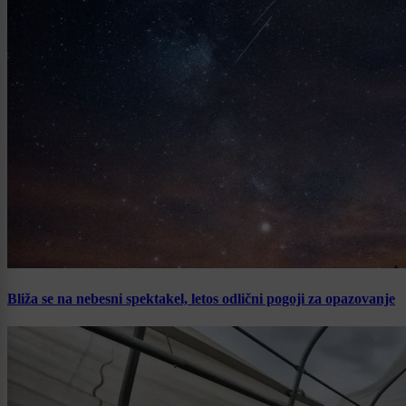
Bliža se na nebesni spektakel, letos odlični pogoji za opazovanje