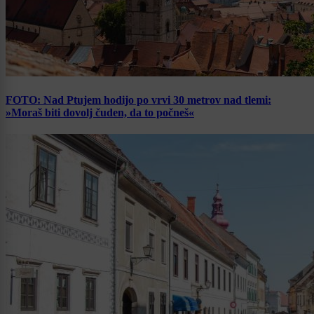
FOTO: Nad Ptujem hodijo po vrvi 30 metrov nad tlemi:
»Moraš biti dovolj čuden, da to počneš«