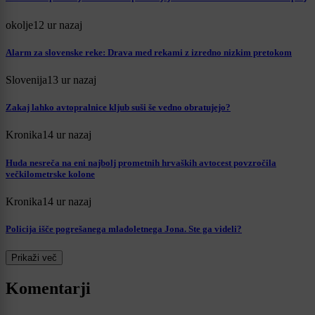
okolje
12 ur nazaj
Alarm za slovenske reke: Drava med rekami z izredno nizkim pretokom
Slovenija
13 ur nazaj
Zakaj lahko avtopralnice kljub suši še vedno obratujejo?
Kronika
14 ur nazaj
Huda nesreča na eni najbolj prometnih hrvaških avtocest povzročila
večkilometrske kolone
Kronika
14 ur nazaj
Policija išče pogrešanega mladoletnega Jona. Ste ga videli?
Prikaži več
Komentarji