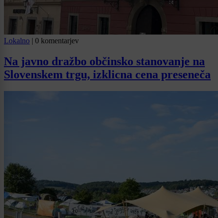
Lokalno
|
0 komentarjev
Na javno dražbo občinsko stanovanje na
Slovenskem trgu, izklicna cena preseneča