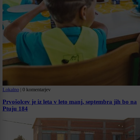
Lokalno
|
0 komentarjev
Prvošolcev je iz leta v leto manj, septembra jih bo na
Ptuju 184