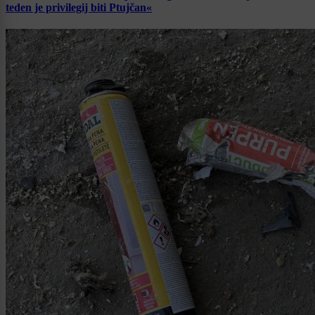
teden je privilegij biti Ptujčan«