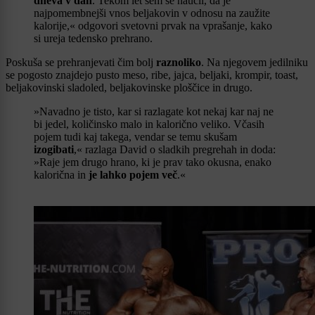
dneva v dan
. Tekom let sem se naučil, da je
najpomembnejši vnos beljakovin v odnosu na zaužite
kalorije,« odgovori svetovni prvak na vprašanje, kako
si ureja tedensko prehrano.
Poskuša se prehranjevati čim bolj
raznoliko
. Na njegovem jedilniku
se pogosto znajdejo pusto meso, ribe, jajca, beljaki, krompir, toast,
beljakovinski sladoled, beljakovinske ploščice in drugo.
»Navadno je tisto, kar si razlagate kot nekaj kar naj ne
bi jedel, količinsko malo in kalorično veliko. Včasih
pojem tudi kaj takega, vendar se temu skušam
izogibati
,« razlaga David o sladkih pregrehah in doda:
»Raje jem drugo hrano, ki je prav tako okusna, enako
kalorična in
je lahko pojem več
.«