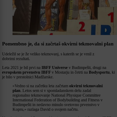
Pomembno je, da si začrtaš okvirni tekmovalni plan
Udeležil se je že veliko tekmovanj, s katerih se je vrnil z
dobrimi rezultati.
Leta 2021 je bil prvi na
IBFF Universe
v Budimpešti, drugi na
evropskem prvenstvu IBFF
v Mostarju in četrti na
Bodysportu
, ki
je bilo v prestolnici Madžarske.
»Vedno si na začetku leta začrtam
okvirni tekmovalni
plan
. Letos sem si v spomladanskem delu zadal
regionalno tekmovanje National Physique Committee
International Federation of Bodybuilding and Fitness v
Budimpešti in nedavno minulo svetovno prvenstvo v
Kopru,« razlaga David o svojem načrtu.