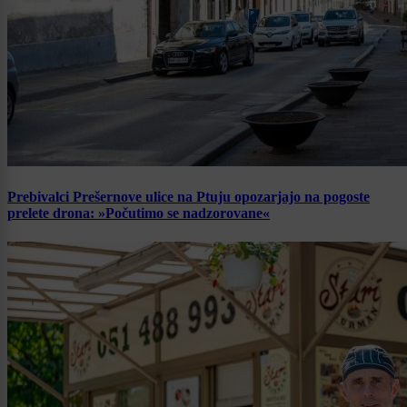
Prebivalci Prešernove ulice na Ptuju opozarjajo na pogoste
prelete drona: »Počutimo se nadzorovane«