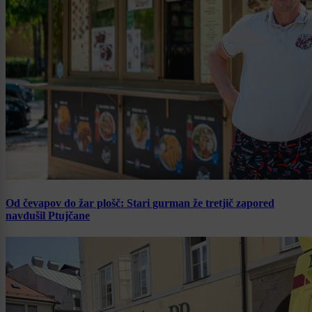
Od čevapov do žar plošč: Stari gurman že tretjič zapored
navdušil Ptujčane