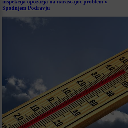
inšpekcija opozarja na naraščajoč problem v
Spodnjem Podravju