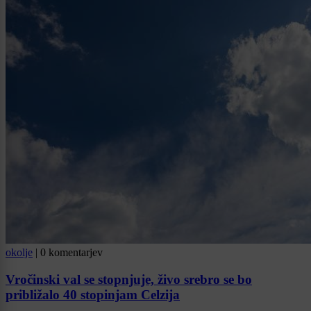
okolje
|
0 komentarjev
Vročinski val se stopnjuje, živo srebro se bo
približalo 40 stopinjam Celzija