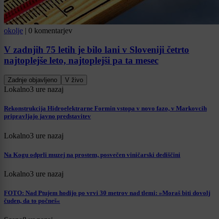
okolje
|
0 komentarjev
V zadnjih 75 letih je bilo lani v Sloveniji četrto
najtoplejše leto, najtoplejši pa ta mesec
Zadnje objavljeno
V živo
Lokalno
3 ure nazaj
Rekonstrukcija Hidroelektrarne Formin vstopa v novo fazo, v Markovcih
pripravljajo javno predstavitev
Lokalno
3 ure nazaj
Na Kogu odprli muzej na prostem, posvečen viničarski dediščini
Lokalno
3 ure nazaj
FOTO: Nad Ptujem hodijo po vrvi 30 metrov nad tlemi: »Moraš biti dovolj
čuden, da to počneš«