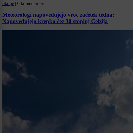
okolje
|
0 komentarjev
Meteorologi napovedujejo vroč začetek tedna:
Napovedujejo krepko čez 30 stopinj Celzija