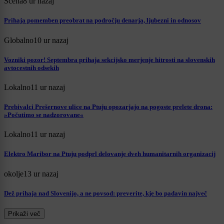
Scena
8 ur nazaj
Prihaja pomemben preobrat na področju denarja, ljubezni in odnosov
Globalno
10 ur nazaj
Vozniki pozor! Septembra prihaja sekcijsko merjenje hitrosti na slovenskih
avtocestnih odsekih
Lokalno
11 ur nazaj
Prebivalci Prešernove ulice na Ptuju opozarjajo na pogoste prelete drona:
»Počutimo se nadzorovane«
Lokalno
11 ur nazaj
Elektro Maribor na Ptuju podprl delovanje dveh humanitarnih organizacij
okolje
13 ur nazaj
Dež prihaja nad Slovenijo, a ne povsod: preverite, kje bo padavin največ
Prikaži več