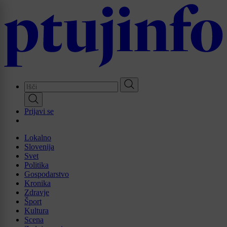
Skip
to
main
content
Prijavi se
Lokalno
Slovenija
Svet
Politika
Gospodarstvo
Kronika
Zdravje
Šport
Kultura
Scena