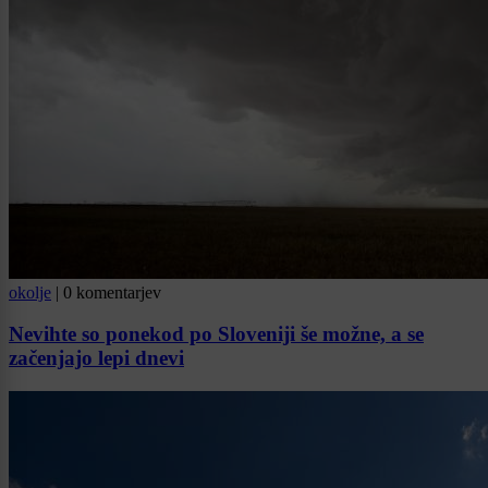
okolje
|
0 komentarjev
Nevihte so ponekod po Sloveniji še možne, a se
začenjajo lepi dnevi