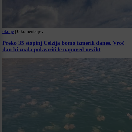
okolje
|
0 komentarjev
Preko 35 stopinj Celzija bomo izmerili danes. Vroč
dan bi znala pokvariti le napoved neviht