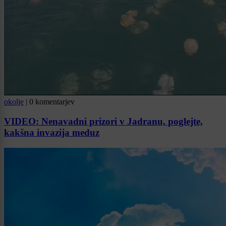
okolje
|
0 komentarjev
VIDEO: Nenavadni prizori v Jadranu, poglejte,
kakšna invazija meduz