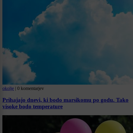
okolje
|
0 komentarjev
Prihajajo dnevi, ki bodo marsikomu po godu. Tako
visoke bodo temperature