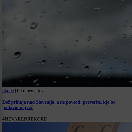
okolje
|
0 komentarjev
Dež prihaja nad Slovenijo, a ne povsod: preverite, kje bo
padavin največ
#NEVARENREKORD