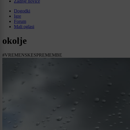
Zadnje novice
Dogodki
Igre
Forum
Mali oglasi
okolje
#VREMENSKESPREMEMBE