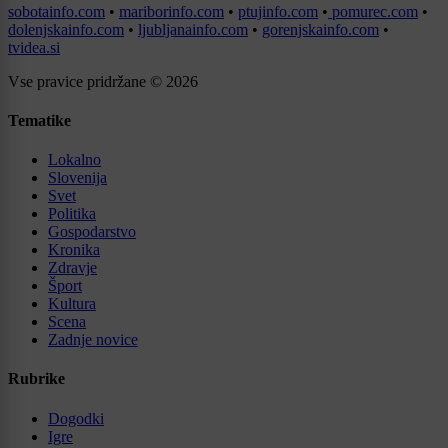
sobotainfo.com
•
mariborinfo.com
•
ptujinfo.com
•
pomurec.com
•
dolenjskainfo.com
•
ljubljanainfo.com
•
gorenjskainfo.com
•
tvidea.si
Vse pravice pridržane © 2026
Tematike
Lokalno
Slovenija
Svet
Politika
Gospodarstvo
Kronika
Zdravje
Šport
Kultura
Scena
Zadnje novice
Rubrike
Dogodki
Igre