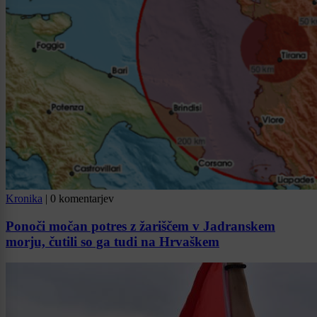
Kronika
|
0 komentarjev
Ponoči močan potres z žariščem v Jadranskem
morju, čutili so ga tudi na Hrvaškem