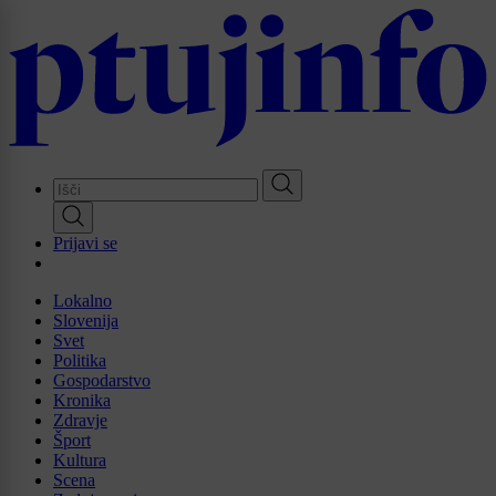
Skip
to
main
content
Prijavi se
Lokalno
Slovenija
Svet
Politika
Gospodarstvo
Kronika
Zdravje
Šport
Kultura
Scena