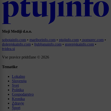
Moji Mediji d.o.o.
sobotainfo.com
•
mariborinfo.com
•
ptujinfo.com
•
pomurec.com
•
dolenjskainfo.com
•
ljubljanainfo.com
•
gorenjskainfo.com
•
tvidea.si
Vse pravice pridržane © 2026
Tematike
Lokalno
Slovenija
Svet
Politika
Gospodarstvo
Kronika
Zdravje
Šport