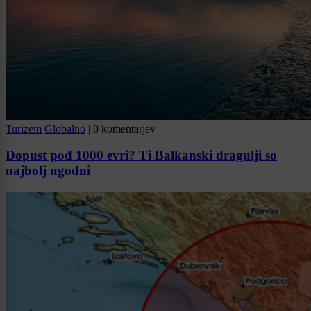
Turizem
Globalno
|
0 komentarjev
Dopust pod 1000 evri? Ti Balkanski dragulji so
najbolj ugodni