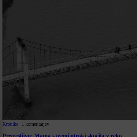
Kronika
|
1 komentarjev
Pretresljivo: Mama s tremi otroki skočila v reko,