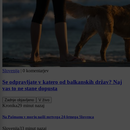
Slovenija
|
0 komentarjev
Se odpravljate v katero od balkanskih držav? Naj
vas to ne stane dopusta
Zadnje objavljeno
V živo
Kronika
29 minut nazaj
Na Pašmanu v morju našli mrtvega 24-letnega Slovenca
Slovenija
33 minut nazaj