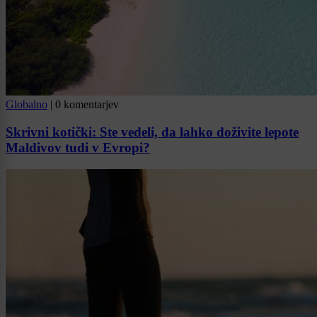
Globalno
|
0 komentarjev
Skrivni kotički: Ste vedeli, da lahko doživite lepote
Maldivov tudi v Evropi?