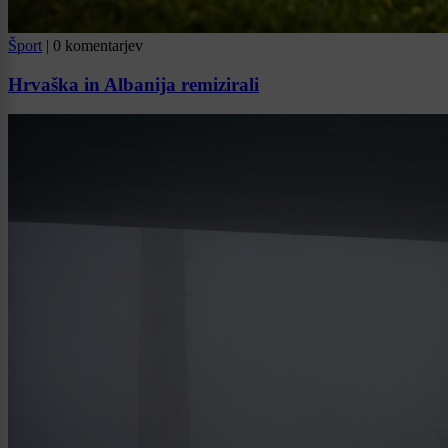
Šport
|
0 komentarjev
Hrvaška in Albanija remizirali