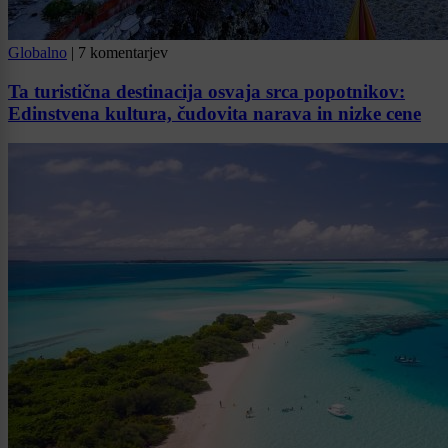
Globalno
|
7 komentarjev
Ta turistična destinacija osvaja srca popotnikov:
Edinstvena kultura, čudovita narava in nizke cene