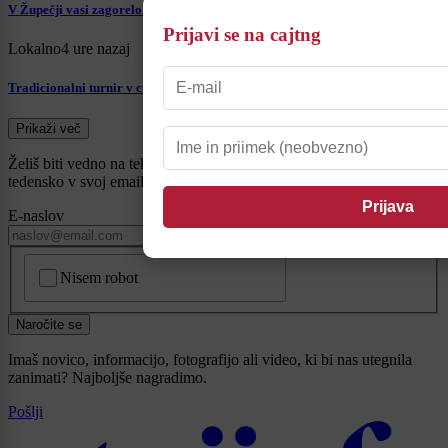
V Župečji vasi zagorelo v naravi, gasilci opozarjajo na odgovorno ravnanje
Prijavi se na cajtng
Lokalno
4 ure nazaj
Tradicionalni turnir v curkometu v Lovrencu na Dravskem polju odpovedan
Prikaži več
Želiš biti vedno na tekočem? Prijavi se na novice in dvakrat
tedensko v svoj email nabiralnik prejmi pregled svežih novic.
E-naslov
CAPTCHA
Nisem robot
Naročite se
Imaš novico, informacijo, fotografijo ali video, ki bi nas utegnila
zanimati? Najboljše nagradimo.
Pošlji