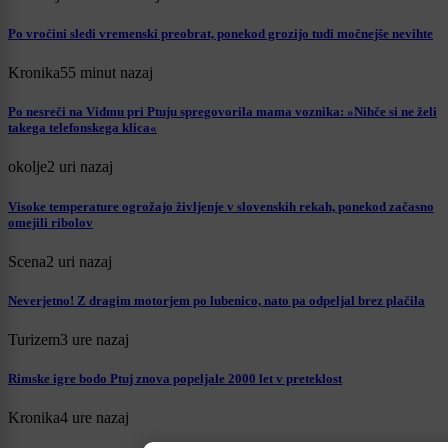
Po vročini sledi vremenski preobrat, ponekod grozijo tudi močnejše nevihte
Kronika
55 minut nazaj
Po nesreči na Vidmu pri Ptuju spregovorila mama voznika: »Nihče si ne želi
takega telefonskega klica«
okolje
2 uri nazaj
Visoke temperature ogrožajo življenje v slovenskih rekah, ponekod začasno
omejili ribolov
Scena
2 uri nazaj
Neverjetno! Z dragim motorjem po lubenico, nato pa odpeljal brez plačila
Turizem
3 ure nazaj
Rimske igre bodo Ptuj znova popeljale 2000 let v preteklost
Kronika
4 ure nazaj