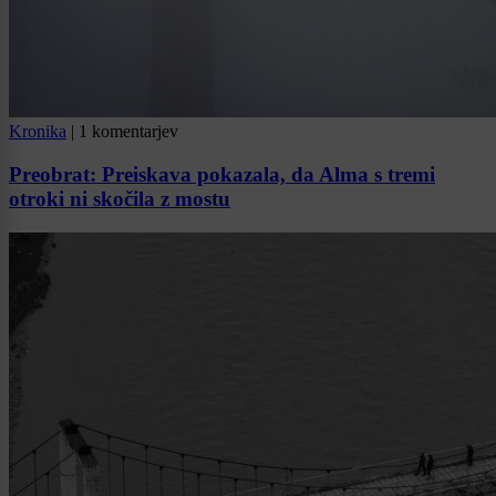
Kronika
|
1 komentarjev
Preobrat: Preiskava pokazala, da Alma s tremi
otroki ni skočila z mostu