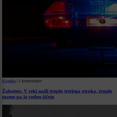
Kronika
|
1 komentarjev
Žalostno: V reki našli truplo tretjega otroka, truplo
mame pa še vedno iščejo