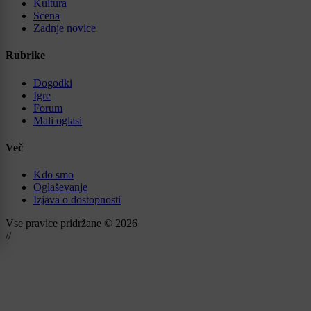
Kultura
Scena
Zadnje novice
Rubrike
Dogodki
Igre
Forum
Mali oglasi
Več
Kdo smo
Oglaševanje
Izjava o dostopnosti
Vse pravice pridržane © 2026
//