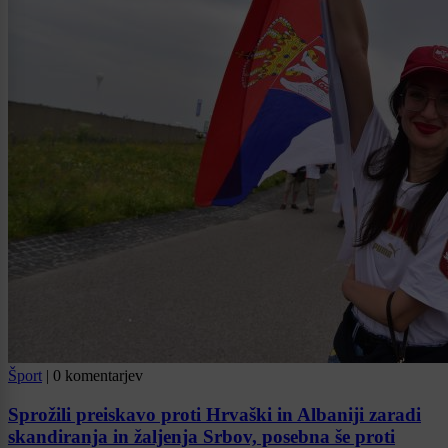
Šport
|
0 komentarjev
Sprožili preiskavo proti Hrvaški in Albaniji zaradi
skandiranja in žaljenja Srbov, posebna še proti