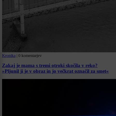
Kronika
|
0 komentarjev
Zakaj je mama s tremi otroki skočila v reko?
»Pljunil ji je v obraz in jo večkrat označil za smet«