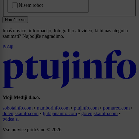
CAPTCHA
Nisem robot
Naročite se
Imaš novico, informacijo, fotografijo ali video, ki bi nas utegnila
zanimati? Najboljše nagradimo.
Pošlji
Moji Mediji d.o.o.
sobotainfo.com
•
mariborinfo.com
•
ptujinfo.com
•
pomurec.com
•
dolenjskainfo.com
•
ljubljanainfo.com
•
gorenjskainfo.com
•
tvidea.si
Vse pravice pridržane © 2026