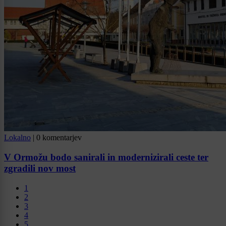
Lokalno
|
0 komentarjev
V Ormožu bodo sanirali in modernizirali ceste ter
zgradili nov most
1
2
3
4
5