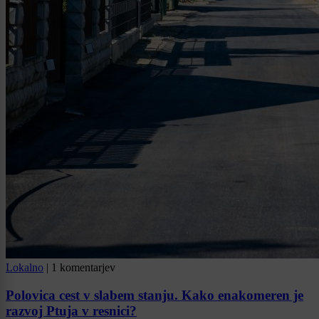
Lokalno
|
1 komentarjev
Polovica cest v slabem stanju. Kako enakomeren je
razvoj Ptuja v resnici?