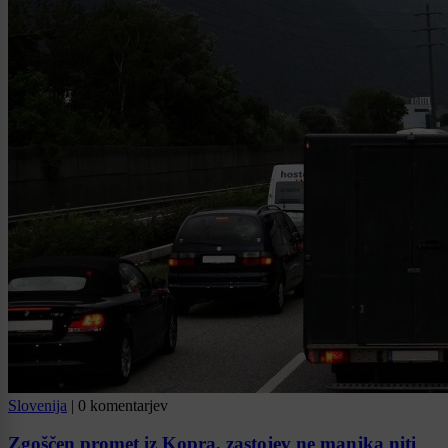
Slovenija
|
0 komentarjev
Zgoščen promet iz Kopra, zastojev ne manjka niti