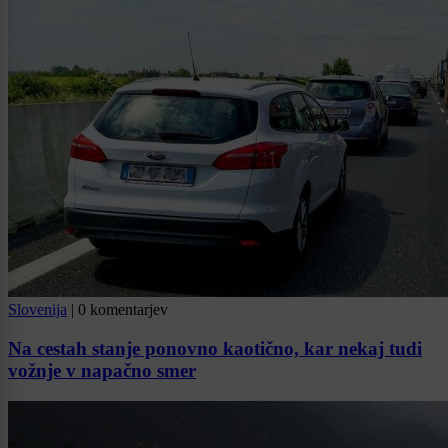
Slovenija
|
0 komentarjev
Na cestah stanje ponovno kaotično, kar nekaj tudi
vožnje v napačno smer