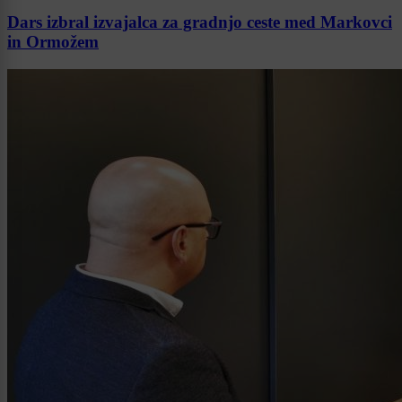
Dars izbral izvajalca za gradnjo ceste med Markovci
in Ormožem