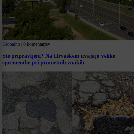
Globalno
|
0 komentarjev
Ste pripravljeni? Na Hrvaškem uvajajo velike
spremembe pri prometnih znakih