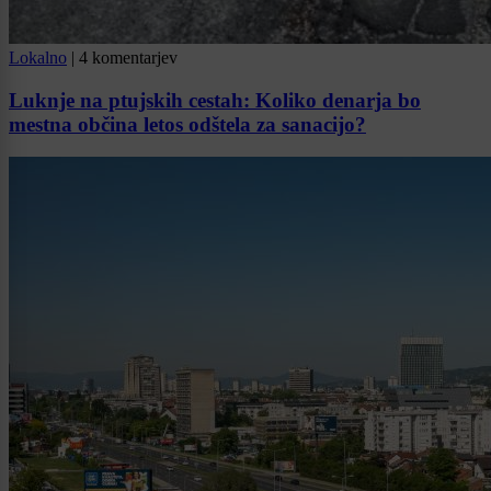
Lokalno
|
4 komentarjev
Luknje na ptujskih cestah: Koliko denarja bo
mestna občina letos odštela za sanacijo?