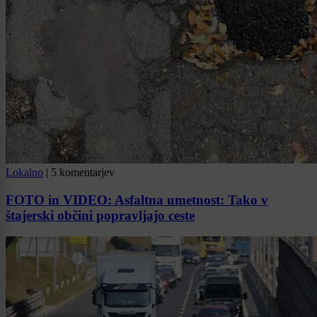
Lokalno
|
5 komentarjev
FOTO in VIDEO: Asfaltna umetnost: Tako v
štajerski občini popravljajo ceste