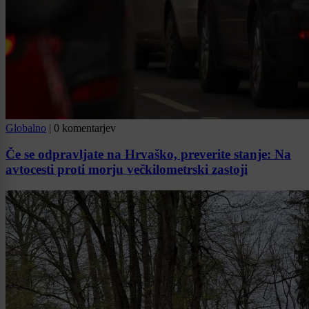
Globalno
|
0 komentarjev
Če se odpravljate na Hrvaško, preverite stanje: Na
avtocesti proti morju večkilometrski zastoji