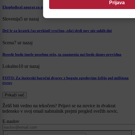
Eksplodiral aparat za praženje kave, zagorel tudi dimnik
Slovenija
5 ur nazaj
Dež le za kratek čas prekinil vročino, zdaj sledi nov niz suhih dni
Scena
7 ur nazaj
Besede bodo imele posebno težo, ta znamenja naj bodo danes previdna
Lokalno
10 ur nazaj
FOTO: Za štajerski baročni dvorec z bogato zgodovino želijo pol milijona
evrov
Prikaži več
Želiš biti vedno na tekočem? Prijavi se na novice in dvakrat
tedensko v svoj email nabiralnik prejmi pregled svežih novic.
E-naslov