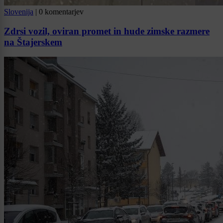
Slovenija
|
0 komentarjev
Zdrsi vozil, oviran promet in hude zimske razmere
na Štajerskem