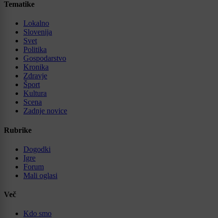
Tematike
Lokalno
Slovenija
Svet
Politika
Gospodarstvo
Kronika
Zdravje
Šport
Kultura
Scena
Zadnje novice
Rubrike
Dogodki
Igre
Forum
Mali oglasi
Več
Kdo smo