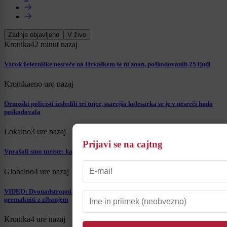
Zadnje objavljeno
V živo
Kronika
42 minut nazaj
Vzrok železniške nesreče na Hrvaškem še ni znan, poškodovanih 25 ljudi
Kronika
eno uro nazaj
Ormoški policisti izsledili tri tujce, starejša kolesarka se je v nesreči hudo
poškodovala
Lokalno
3 ure nazaj
Prijavi se na cajtng
Vprašali smo turiste: kaj jih je pripeljalo v najstarejše slovensko mesto?
Globalno
4 ure nazaj
VIDEO: Dvonadstropni avtobus obtičal na trajektu, potniki ga skušali
premakniti z zibanjem
Kronika
4 ure nazaj