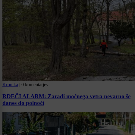
Kronika
|
0 komentarjev
RDEČI ALARM: Zaradi močnega vetra nevarno še
danes do polnoči