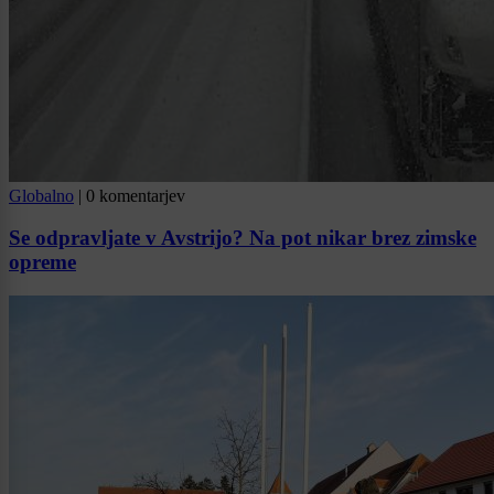
Globalno
|
0 komentarjev
Se odpravljate v Avstrijo? Na pot nikar brez zimske
opreme