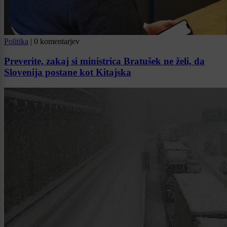
Politika
|
0 komentarjev
Preverite, zakaj si ministrica Bratušek ne želi, da
Slovenija postane kot Kitajska