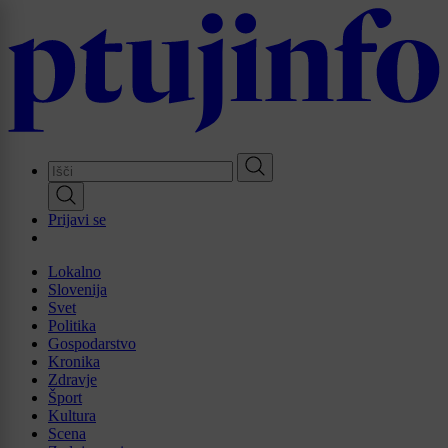
Skip
to
main
content
Prijavi se
Lokalno
Slovenija
Svet
Politika
Gospodarstvo
Kronika
Zdravje
Šport
Kultura
Scena