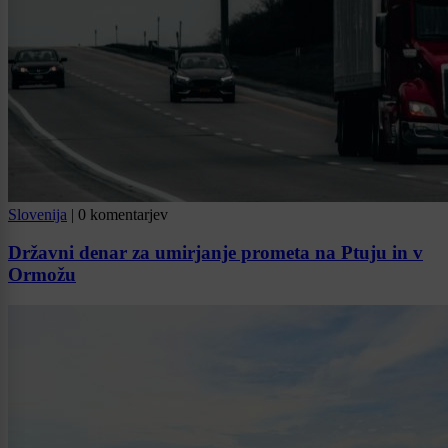
Slovenija
|
0 komentarjev
Državni denar za umirjanje prometa na Ptuju in v
Ormožu