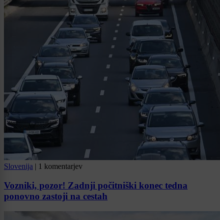
Slovenija
|
1 komentarjev
Vozniki, pozor! Zadnji počitniški konec tedna
ponovno zastoji na cestah