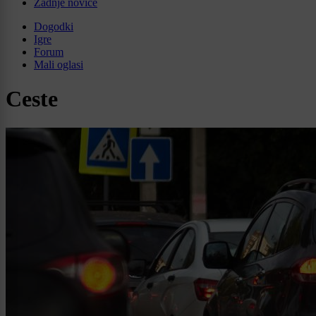
Zadnje novice
Dogodki
Igre
Forum
Mali oglasi
Ceste