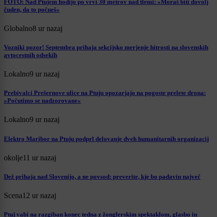
FOTO: Nad Ptujem hodijo po vrvi 30 metrov nad tlemi: »Moraš biti dovolj
čuden, da to počneš«
Globalno
8 ur nazaj
Vozniki pozor! Septembra prihaja sekcijsko merjenje hitrosti na slovenskih
avtocestnih odsekih
Lokalno
9 ur nazaj
Prebivalci Prešernove ulice na Ptuju opozarjajo na pogoste prelete drona:
»Počutimo se nadzorovane«
Lokalno
9 ur nazaj
Elektro Maribor na Ptuju podprl delovanje dveh humanitarnih organizacij
okolje
11 ur nazaj
Dež prihaja nad Slovenijo, a ne povsod: preverite, kje bo padavin največ
Scena
12 ur nazaj
Ptuj vabi na razgiban konec tedna z žonglerskim spektaklom, glasbo in