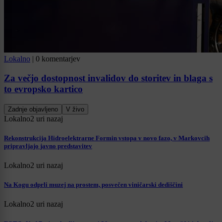
Lokalno
|
0 komentarjev
Za večjo dostopnost invalidov do storitev in blaga s
to evropsko kartico
Zadnje objavljeno
V živo
Lokalno
2 uri nazaj
Rekonstrukcija Hidroelektrarne Formin vstopa v novo fazo, v Markovcih
pripravljajo javno predstavitev
Lokalno
2 uri nazaj
Na Kogu odprli muzej na prostem, posvečen viničarski dediščini
Lokalno
2 uri nazaj