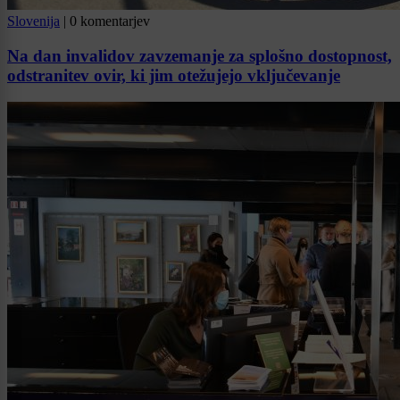
Slovenija
|
0 komentarjev
Na dan invalidov zavzemanje za splošno dostopnost,
odstranitev ovir, ki jim otežujejo vključevanje