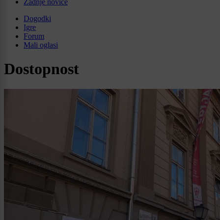
Zadnje novice
Dogodki
Igre
Forum
Mali oglasi
Dostopnost