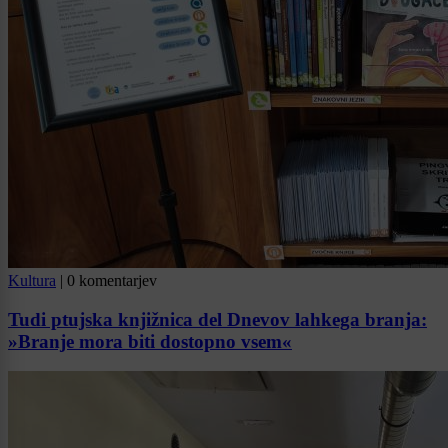
Kultura
|
0 komentarjev
Tudi ptujska knjižnica del Dnevov lahkega branja:
»Branje mora biti dostopno vsem«