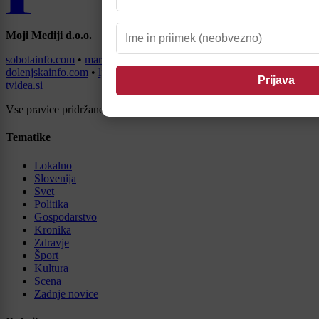
Moji Mediji d.o.o.
sobotainfo.com
•
mariborinfo.com
•
ptujinfo.com
•
pomurec.com
•
dolenjskainfo.com
•
ljubljanainfo.com
•
gorenjskainfo.com
•
tvidea.si
Vse pravice pridržane © 2026
Tematike
Lokalno
Slovenija
Svet
Politika
Gospodarstvo
Kronika
Zdravje
Šport
Kultura
Scena
Zadnje novice