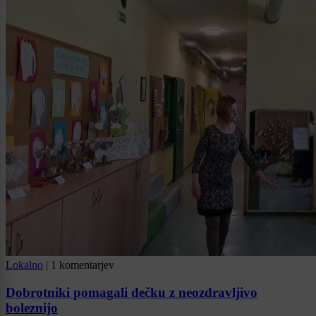
Lokalno
|
1 komentarjev
Dobrotniki pomagali dečku z neozdravljivo
boleznijo