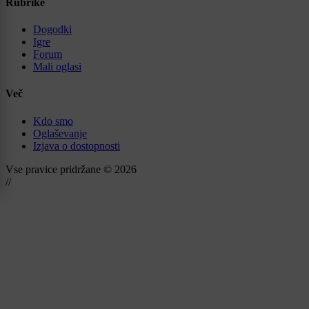
Rubrike
Dogodki
Igre
Forum
Mali oglasi
Več
Kdo smo
Oglaševanje
Izjava o dostopnosti
Vse pravice pridržane © 2026
//