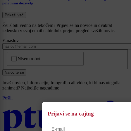
poletnimi doživetji
Prikaži več
Želiš biti vedno na tekočem? Prijavi se na novice in dvakrat
tedensko v svoj email nabiralnik prejmi pregled svežih novic.
E-naslov
CAPTCHA
Nisem robot
Naročite se
Imaš novico, informacijo, fotografijo ali video, ki bi nas utegnila
zanimati? Najboljše nagradimo.
Pošlji
Prijavi se na cajtng