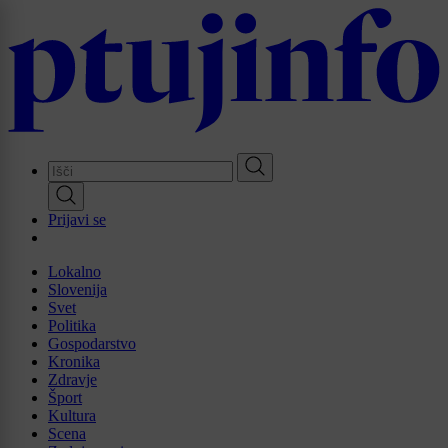
Skip
to
main
content
Prijavi se
Lokalno
Slovenija
Svet
Politika
Gospodarstvo
Kronika
Zdravje
Šport
Kultura
Scena