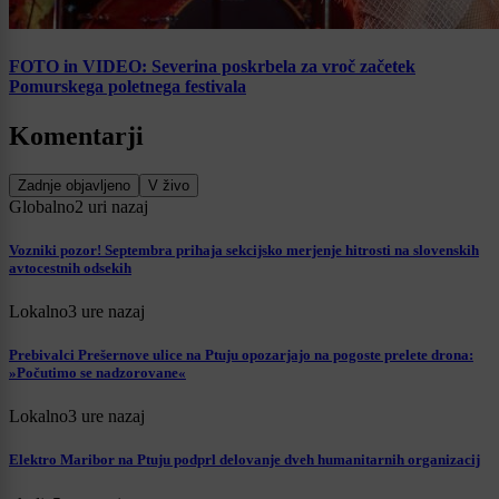
FOTO in VIDEO: Severina poskrbela za vroč začetek
Pomurskega poletnega festivala
Komentarji
Zadnje objavljeno
V živo
Globalno
2 uri nazaj
Vozniki pozor! Septembra prihaja sekcijsko merjenje hitrosti na slovenskih
avtocestnih odsekih
Lokalno
3 ure nazaj
Prebivalci Prešernove ulice na Ptuju opozarjajo na pogoste prelete drona:
»Počutimo se nadzorovane«
Lokalno
3 ure nazaj
Elektro Maribor na Ptuju podprl delovanje dveh humanitarnih organizacij