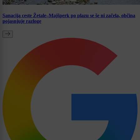
Sanacija ceste Žetale–Majšperk po plazu se še ni začela, občina
pojasnjuje razloge