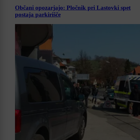
Občani opozarjajo: Pločnik pri Lastovki spet
postaja parkirišče