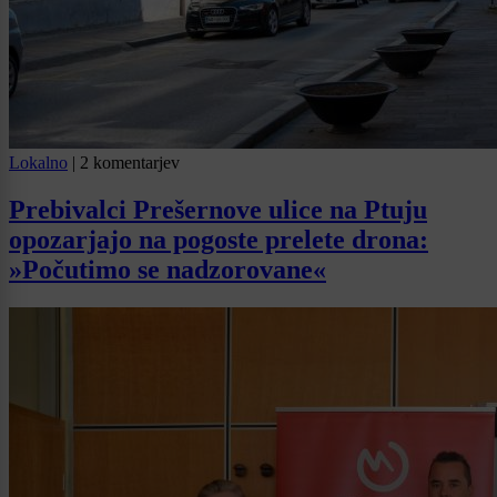
Lokalno
|
2 komentarjev
Prebivalci Prešernove ulice na Ptuju
opozarjajo na pogoste prelete drona:
»Počutimo se nadzorovane«