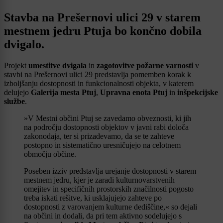
Stavba na Prešernovi ulici 29 v starem
mestnem jedru Ptuja bo končno dobila
dvigalo.
Projekt
umestitve dvigala
in
zagotovitve požarne varnosti
v
stavbi na Prešernovi ulici 29 predstavlja pomemben korak k
izboljšanju dostopnosti in funkcionalnosti objekta, v katerem
delujejo
Galerija mesta Ptuj
,
Upravna enota Ptuj
in
inšpekcijske
službe
.
»V Mestni občini Ptuj se zavedamo obveznosti, ki jih
na področju dostopnosti objektov v javni rabi določa
zakonodaja, ter si prizadevamo, da se te zahteve
postopno in sistematično uresničujejo na celotnem
območju občine.
Poseben izziv predstavlja urejanje dostopnosti v starem
mestnem jedru, kjer je zaradi kulturnovarstvenih
omejitev in specifičnih prostorskih značilnosti pogosto
treba iskati rešitve, ki usklajujejo zahteve po
dostopnosti z varovanjem kulturne dediščine,« so dejali
na občini in dodali, da pri tem aktivno sodelujejo s