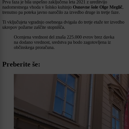
Prva faza je bila uspešno zaključena leta 2021 z ureditvijo
nadomestnega vhoda v šolsko kuhinjo
Osnovne šole Olge Meglič
,
trenutno pa poteka javno naročilo za izvedbo druge in tretje faze.
Ti vključujeta vgradnjo osebnega dvigala do tretje etaže ter izvedbo
ukrepov požarne zaščite stopnišča.
Ocenjena vrednost del znaša 225.000 evrov brez davka
na dodano vrednost, sredstva pa bodo zagotovljena iz
občinskega proračuna.
Preberite še: