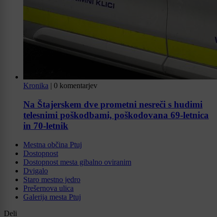
Kronika
|
0 komentarjev
Na Štajerskem dve prometni nesreči s hudimi
telesnimi poškodbami, poškodovana 69-letnica
in 70-letnik
Mestna občina Ptuj
Dostopnost
Dostopnost mesta gibalno oviranim
Dvigalo
Staro mestno jedro
Prešernova ulica
Galerija mesta Ptuj
Deli