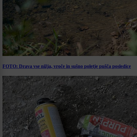
FOTO: Drava vse nižja, vroče in sušno poletje pušča posledice