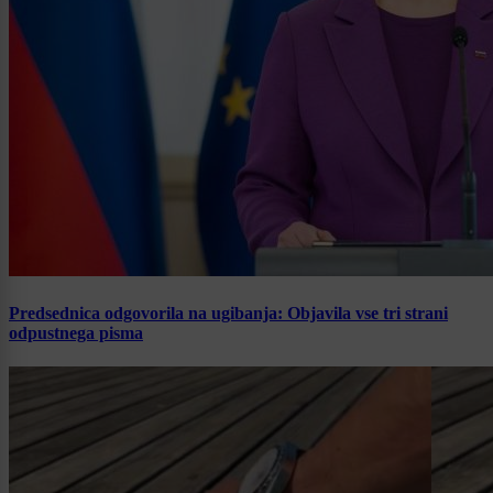
Predsednica odgovorila na ugibanja: Objavila vse tri strani
odpustnega pisma