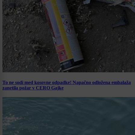
To ne sodi med kosovne odpadke! Napačno odložena embalaža
zanetila požar v CERO Gajke