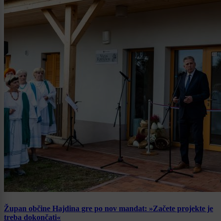
Župan občine Hajdina gre po nov mandat: »Začete projekte je
treba dokončati«