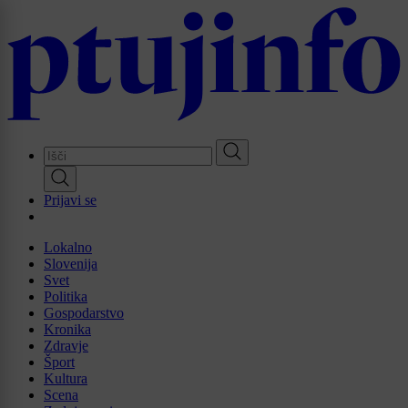
Skip
to
main
content
Prijavi se
Lokalno
Slovenija
Svet
Politika
Gospodarstvo
Kronika
Zdravje
Šport
Kultura
Scena