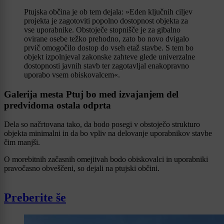
Ptujska občina je ob tem dejala: »Eden ključnih ciljev
projekta je zagotoviti popolno dostopnost objekta za
vse uporabnike. Obstoječe stopnišče je za gibalno
ovirane osebe težko prehodno, zato bo novo dvigalo
prvič omogočilo dostop do vseh etaž stavbe. S tem bo
objekt izpolnjeval zakonske zahteve glede univerzalne
dostopnosti javnih stavb ter zagotavljal enakopravno
uporabo vsem obiskovalcem«.
Galerija mesta Ptuj bo med izvajanjem del
predvidoma ostala odprta
Dela so načrtovana tako, da bodo posegi v obstoječo strukturo
objekta minimalni in da bo vpliv na delovanje uporabnikov stavbe
čim manjši.
O morebitnih začasnih omejitvah bodo obiskovalci in uporabniki
pravočasno obveščeni, so dejali na ptujski občini.
Preberite še