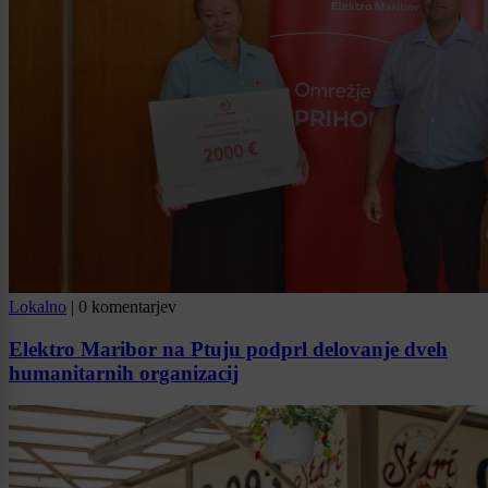
Lokalno
|
0 komentarjev
Elektro Maribor na Ptuju podprl delovanje dveh
humanitarnih organizacij