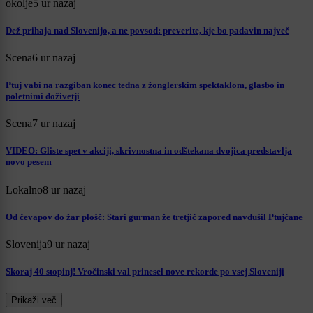
okolje
5 ur nazaj
Dež prihaja nad Slovenijo, a ne povsod: preverite, kje bo padavin največ
Scena
6 ur nazaj
Ptuj vabi na razgiban konec tedna z žonglerskim spektaklom, glasbo in
poletnimi doživetji
Scena
7 ur nazaj
VIDEO: Gliste spet v akciji, skrivnostna in odštekana dvojica predstavlja
novo pesem
Lokalno
8 ur nazaj
Od čevapov do žar plošč: Stari gurman že tretjič zapored navdušil Ptujčane
Slovenija
9 ur nazaj
Skoraj 40 stopinj! Vročinski val prinesel nove rekorde po vsej Sloveniji
Prikaži več