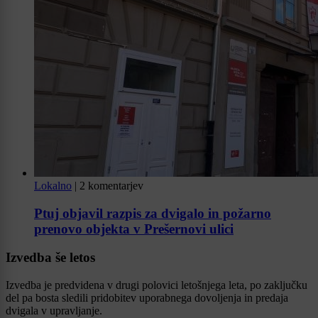
Lokalno
|
2 komentarjev
Ptuj objavil razpis za dvigalo in požarno
prenovo objekta v Prešernovi ulici
Izvedba še letos
Izvedba je predvidena v drugi polovici letošnjega leta, po zaključku
del pa bosta sledili pridobitev uporabnega dovoljenja in predaja
dvigala v upravljanje.