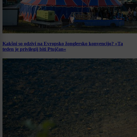
Kakšni so odzivi na Evropsko žonglersko konvencijo? »Ta
teden je privilegij biti Ptujčan«