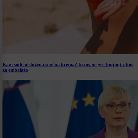
Kam sodi odslužena sončna krema? In ne, ne gre (nujno) v koš
za embalažo