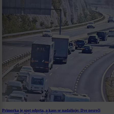
Primorka je spet odprta, a kaos se nadaljuje: Dve nesreči