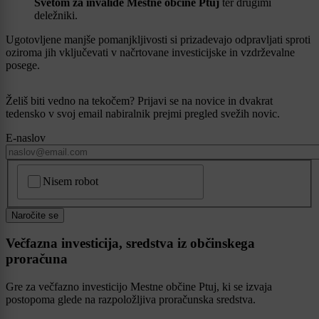
Svetom za invalide Mestne občine Ptuj
ter drugimi
deležniki.
Ugotovljene manjše pomanjkljivosti si prizadevajo odpravljati sproti
oziroma jih vključevati v načrtovane investicijske in vzdrževalne
posege.
Želiš biti vedno na tekočem? Prijavi se na novice in dvakrat
tedensko v svoj email nabiralnik prejmi pregled svežih novic.
E-naslov
CAPTCHA
Nisem robot
Naročite se
Večfazna investicija, sredstva iz občinskega
proračuna
Gre za večfazno investicijo Mestne občine Ptuj, ki se izvaja
postopoma glede na razpoložljiva proračunska sredstva.