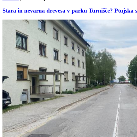
Stara in nevarna drevesa v parku Turnišče? Ptujska s