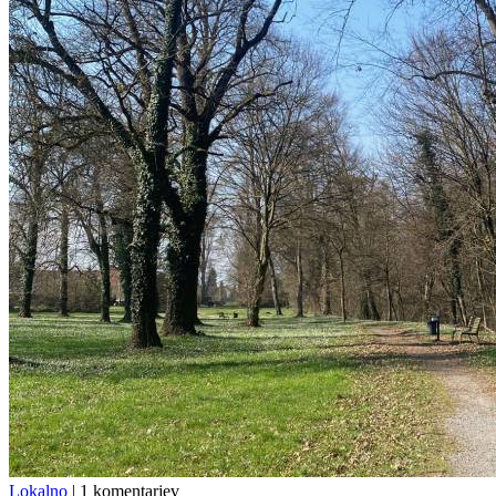
Lokalno
|
1 komentarjev