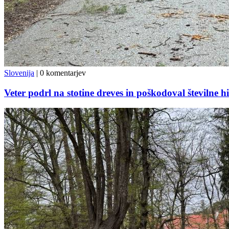
Slovenija
|
0 komentarjev
Veter podrl na stotine dreves in poškodoval številne hi