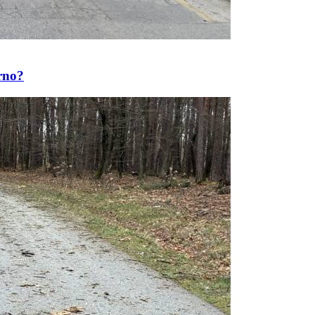
arno?
Prijavi se na cajtng