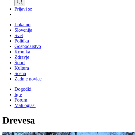
Prijavi se
Lokalno
Slovenija
Svet
Politika
Gospodarstvo
Kronika
Zdravje
Šport
Kultura
Scena
Zadnje novice
Dogodki
Igre
Forum
Mali oglasi
Drevesa