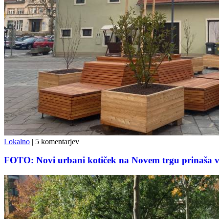
Lokalno
|
5 komentarjev
FOTO: Novi urbani kotiček na Novem trgu prinaša več