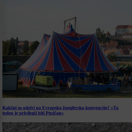
Kakšni so odzivi na Evropsko žonglersko konvencijo? »Ta
teden je privilegij biti Ptujčan«