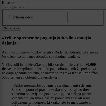
E-naslov
CAPTCHA
Nisem robot
Naročite se
»Velike spremembe poganjajo številna manjša
dejanja«
Aktivnosti obnove gozdov, ki jih v Radenski Adriatic izvajajo že
šesto leto, so do danes obrodile spodbudne rezultate.
V Sloveniji in na Hrvaškem je bilo zasajenih že več kot
80.000
dreves
, z brezpilotnimi letalniki pa je obnovljenih že preko dva
hektarja gozdnih površin, na katere so iz zraka izpustili približno
5000 semen avtohtonih drevesnih vrst.
»Velike spremembe poganjajo številna manjša dejanja.
Zato smo ponosni prav na vsako novo zasajeno drevo,
s katerim obnavljamo gozdove – pljuča našega planeta.
Verjamemo, da smo z našimi pobudami zasejali seme
bolj zelene prihodnosti, ki vsako leto še malo zraste in