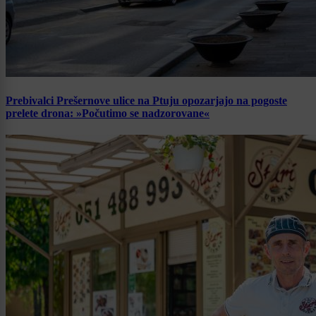
Prebivalci Prešernove ulice na Ptuju opozarjajo na pogoste
prelete drona: »Počutimo se nadzorovane«