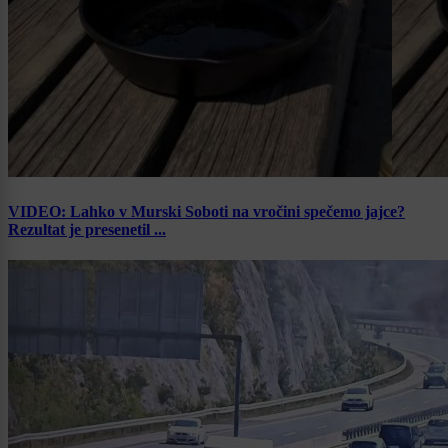
VIDEO: Lahko v Murski Soboti na vročini spečemo jajce?
Rezultat je presenetil ...