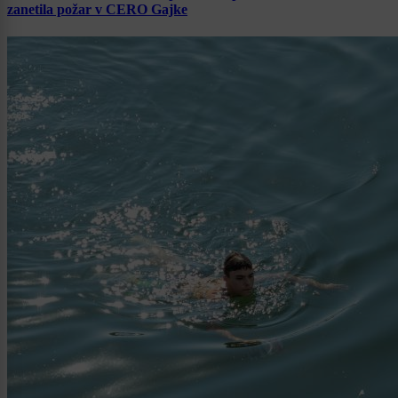
zanetila požar v CERO Gajke