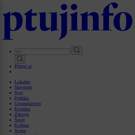
Skip
to
main
content
Prijavi se
Lokalno
Slovenija
Svet
Politika
Gospodarstvo
Kronika
Zdravje
Šport
Kultura
Scena