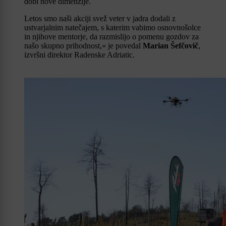
dobi nove dimenzije.
Letos smo naši akciji svež veter v jadra dodali z
ustvarjalnim natečajem, s katerim vabimo osnovnošolce
in njihove mentorje, da razmislijo o pomenu gozdov za
našo skupno prihodnost,« je povedal
Marian Šefčovič
,
izvršni direktor Radenske Adriatic.