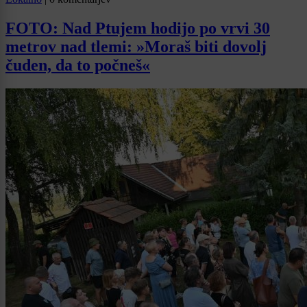
FOTO: Nad Ptujem hodijo po vrvi 30
metrov nad tlemi: »Moraš biti dovolj
čuden, da to počneš«