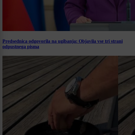
Predsednica odgovorila na ugibanja: Objavila vse tri strani
odpustnega pisma