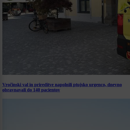
Vročinski val in prireditve napolnili ptujsko urgenco, dnevno
obravnavali do 140 pacientov