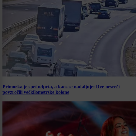
Primorka je spet odprta, a kaos se nadaljuje: Dve nesreči
povzročili večkilometrske kolone