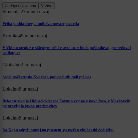
Zadnje objavljeno
V živo
Slovenija
23 minut nazaj
Prihaja ohladitev, a tudi dva nova opozorila
Kronika
49 minut nazaj
V Vidmu otrok z e-skirojem trčil v avto in se hudo poškodoval, posredoval
helikopter
Globalno
2 uri nazaj
Sredi noči streslo Kvarner, potres čutili tudi pri nas
Lokalno
5 ur nazaj
Rekonstrukcija Hidroelektrarne Formin vstopa v novo fazo, v Markovcih
pripravljajo javno predstavitev
Lokalno
5 ur nazaj
Na Kogu odprli muzej na prostem, posvečen viničarski dediščini