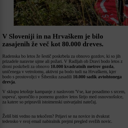
V Sloveniji in na Hrvaškem je bilo
zasajenih že več kot 80.000 dreves.
Radenska bo letos že šestič poskrbela za obnovo gozdov, ki so jih
prizadele naravne ujme ali požari. V Radljah ob Dravi bodo letos z
droni poskrbeli za obnovo
10.000 kvadratnih metrov gozda
,
uničenega v vetrolomu, aktivni pa bodo tudi na Hrvaškem, kjer
bodo s prostovoljci v Šibeniku zasadili
10.000 sadik avtohtonega
drevja
.
V sklopu letošnje kampanje z naslovom 'Vse, kar posadimo s srcem,
uspeva', sporočilo o pomenu gozdov letos širijo med osnovnošolce,
za katere so pripravili istoimenski ustvarjalni natečaj.
Želiš biti vedno na tekočem? Prijavi se na novice in dvakrat
tedensko v svoj email nabiralnik prejmi pregled svežih novic.