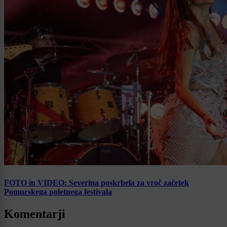
FOTO in VIDEO: Severina poskrbela za vroč začetek
Pomurskega poletnega festivala
Komentarji