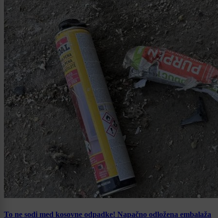
To ne sodi med kosovne odpadke! Napačno odložena embalaža