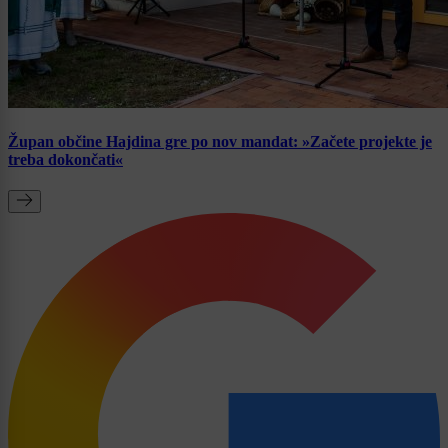
Župan občine Hajdina gre po nov mandat: »Začete projekte je
treba dokončati«