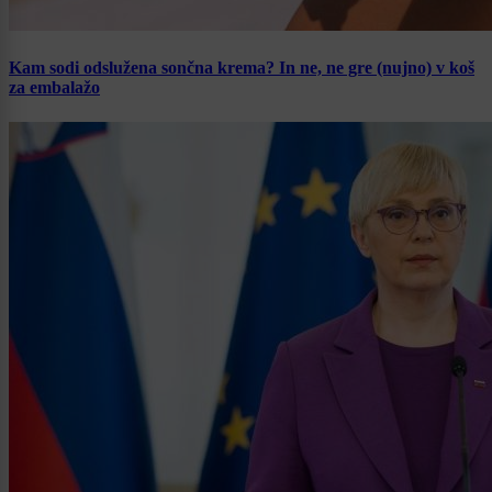
Kam sodi odslužena sončna krema? In ne, ne gre (nujno) v koš
za embalažo