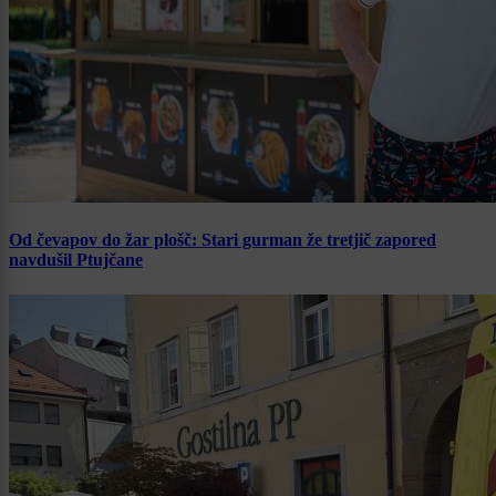
Od čevapov do žar plošč: Stari gurman že tretjič zapored
navdušil Ptujčane