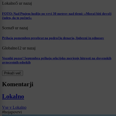
Lokalno
5 ur nazaj
FOTO: Nad Ptujem hodijo po vrvi 30 metrov nad tlemi: »Moraš biti dovolj
čuden, da to počneš«
Scena
9 ur nazaj
Prihaja pomemben preobrat na področju denarja, ljubezni in odnosov
Globalno
12 ur nazaj
Vozniki pozor! Septembra prihaja sekcijsko merjenje hitrosti na slovenskih
avtocestnih odsekih
Prikaži več
Komentarji
Lokalno
Vse v Lokalno
#hojapovrvi