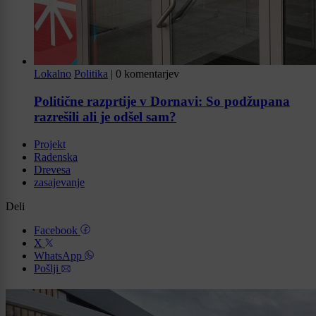
Lokalno
Politika
|
0 komentarjev
Politične razprtije v Dornavi: So podžupana
razrešili ali je odšel sam?
Projekt
Radenska
Drevesa
zasajevanje
Deli
Facebook
X
WhatsApp
Pošlji