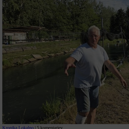
Kronika
Lokalno
|
5 komentarjev