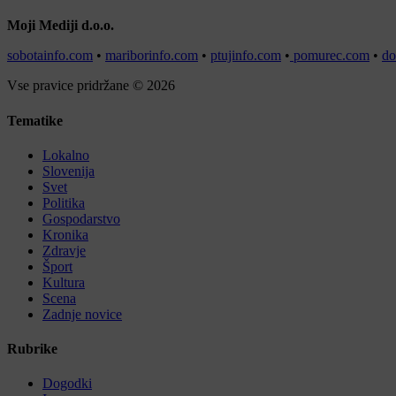
Moji Mediji d.o.o.
sobotainfo.com
•
mariborinfo.com
•
ptujinfo.com
•
pomurec.com
•
do
Vse pravice pridržane © 2026
Tematike
Lokalno
Slovenija
Svet
Politika
Gospodarstvo
Kronika
Zdravje
Šport
Kultura
Scena
Zadnje novice
Rubrike
Dogodki