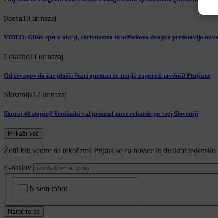
Scena
10 ur nazaj
VIDEO: Gliste spet v akciji, skrivnostna in odštekana dvojica predstavlja nov
Lokalno
11 ur nazaj
Od čevapov do žar plošč: Stari gurman že tretjič zapored navdušil Ptujčane
Slovenija
12 ur nazaj
Skoraj 40 stopinj! Vročinski val prinesel nove rekorde po vsej Sloveniji
Prikaži več
Želiš biti vedno na tekočem? Prijavi se na novice in dvakrat tedensko 
E-naslov
CAPTCHA
Nisem robot
Naročite se