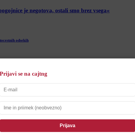
ogojnice je negotova, ostali smo brez vsega«
tocestnih odsekih
Počutimo se nadzorovane«
Prijavi se na cajtng
mi doživetji