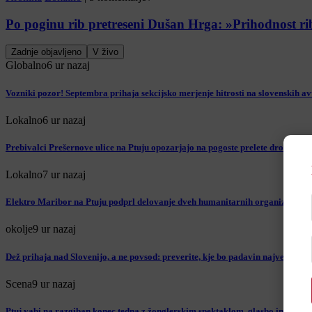
Po poginu rib pretreseni Dušan Hrga: »Prihodnost rib
Zadnje objavljeno
V živo
Globalno
6 ur nazaj
Vozniki pozor! Septembra prihaja sekcijsko merjenje hitrosti na slovenskih av
Lokalno
6 ur nazaj
Prebivalci Prešernove ulice na Ptuju opozarjajo na pogoste prelete drona: »
Lokalno
7 ur nazaj
Elektro Maribor na Ptuju podprl delovanje dveh humanitarnih organizacij
okolje
9 ur nazaj
Dež prihaja nad Slovenijo, a ne povsod: preverite, kje bo padavin največ
Scena
9 ur nazaj
Ptuj vabi na razgiban konec tedna z žonglerskim spektaklom, glasbo in poletni