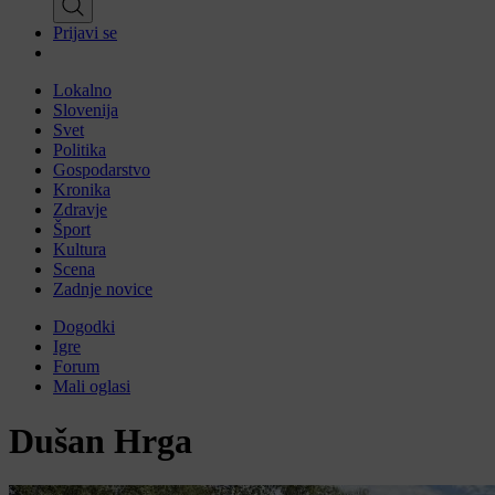
Prijavi se
Lokalno
Slovenija
Svet
Politika
Gospodarstvo
Kronika
Zdravje
Šport
Kultura
Scena
Zadnje novice
Dogodki
Igre
Forum
Mali oglasi
Dušan Hrga