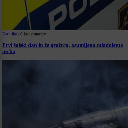
Kronika
|
0 komentarjev
Prvi šolski dan in že grožnja, osumljena mladoletna
oseba