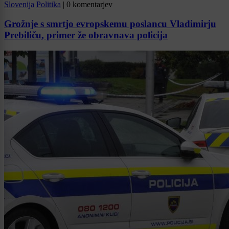
Slovenija
Politika
|
0 komentarjev
Grožnje s smrtjo evropskemu poslancu Vladimirju
Prebiliču, primer že obravnava policija