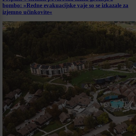
bombo: »Redne evakuacijske vaje so se izkazale za
izjemno učinkovite«