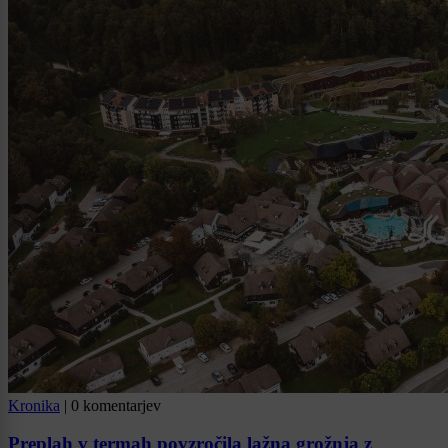
Kronika
|
0 komentarjev
Preplah v termah povzročila lažna grožnja z