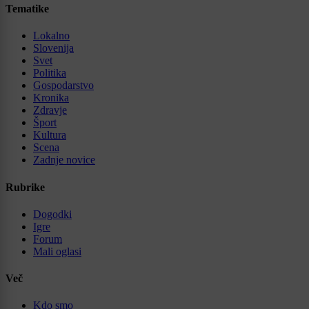
Tematike
Lokalno
Slovenija
Svet
Politika
Gospodarstvo
Kronika
Zdravje
Šport
Kultura
Scena
Zadnje novice
Rubrike
Dogodki
Igre
Forum
Mali oglasi
Več
Kdo smo