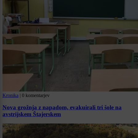
Kronika
|
0 komentarjev
Nova grožnja z napadom, evakuirali tri šole na
avstrijskem Štajerskem