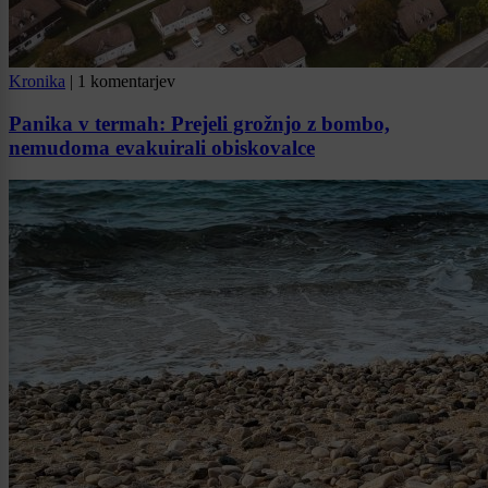
Kronika
|
1 komentarjev
Panika v termah: Prejeli grožnjo z bombo,
nemudoma evakuirali obiskovalce