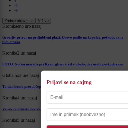
4
Zadnje objavljeno
V živo
Kronika
eno uro nazaj
Grozljiv prizor na priljubljeni plaži: Drevo padlo na kopalce, poškodovana
tudi otroka
Kronika
2 uri nazaj
FOTO: Nočna nesreča pri Krku, gliser trčil v obalo, dve osebi poškodovani
Globalno
3 ure nazaj
Prijavi se na cajtng
Ta dan bomo prosti, čeprav ni državni praznik. Poznate razlog?
Kronika
4 ure nazaj
Vzrok železniške nesreče na Hrvaškem še ni znan, poškodovanih 25 ljudi
Kronika
5 ur nazaj