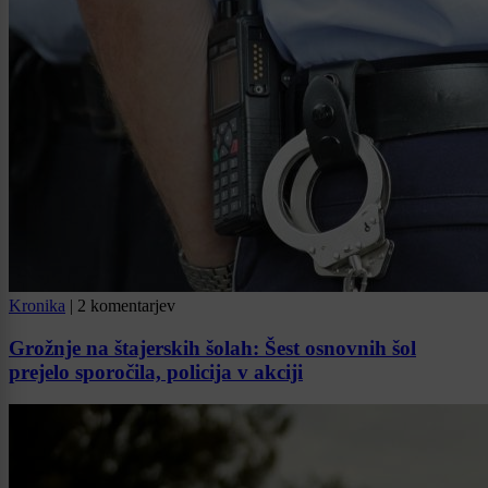
Kronika
|
2 komentarjev
Grožnje na štajerskih šolah: Šest osnovnih šol
prejelo sporočila, policija v akciji