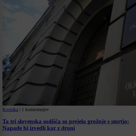
Kronika
|
1 komentarjev
Ta tri slovenska sodišča so prejela grožnje s smrtjo:
Napade bi izvedli kar z droni