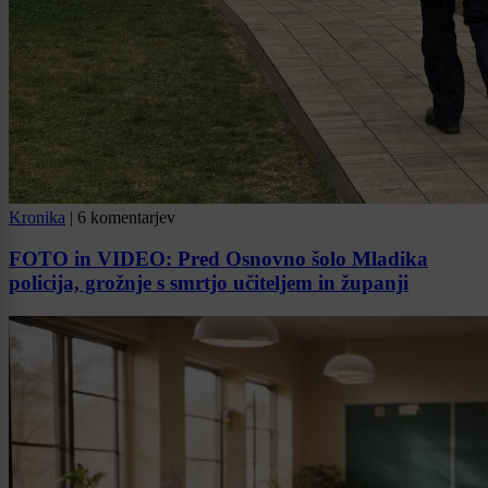
Kronika
|
6 komentarjev
FOTO in VIDEO: Pred Osnovno šolo Mladika
policija, grožnje s smrtjo učiteljem in županji