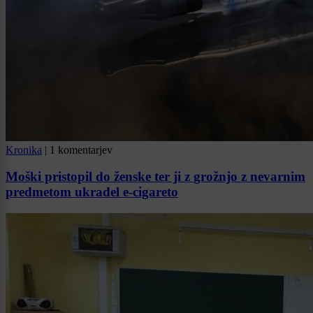
Kronika
|
1 komentarjev
Moški pristopil do ženske ter ji z grožnjo z nevarnim
predmetom ukradel e-cigareto