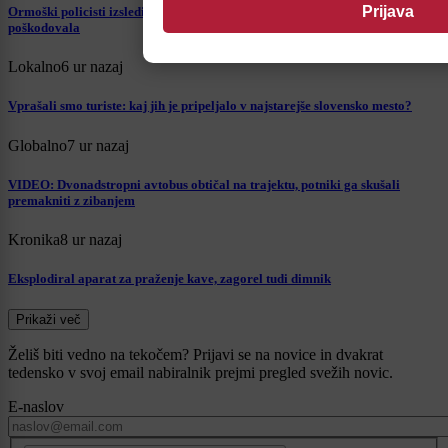
Ormoški policisti izsledili tri tujce, starejša kolesarka se je v nesreči hudo
poškodovala
Lokalno
6 ur nazaj
Vprašali smo turiste: kaj jih je pripeljalo v najstarejše slovensko mesto?
Globalno
7 ur nazaj
VIDEO: Dvonadstropni avtobus obtičal na trajektu, potniki ga skušali
premakniti z zibanjem
Kronika
8 ur nazaj
Eksplodiral aparat za praženje kave, zagorel tudi dimnik
Prikaži več
Želiš biti vedno na tekočem? Prijavi se na novice in dvakrat
tedensko v svoj email nabiralnik prejmi pregled svežih novic.
E-naslov