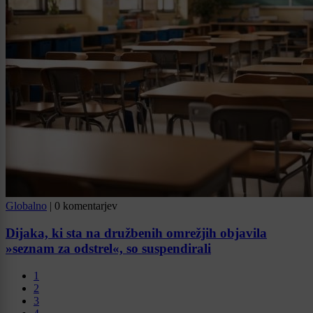
Globalno
|
0 komentarjev
Dijaka, ki sta na družbenih omrežjih objavila
»seznam za odstrel«, so suspendirali
1
2
3