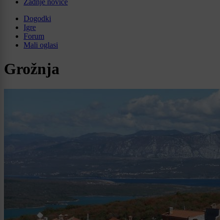
Zadnje novice
Dogodki
Igre
Forum
Mali oglasi
Grožnja