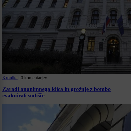
Kronika
|
0 komentarjev
Zaradi anonimnega klica in grožnje z bombo
evakuirali sodišče