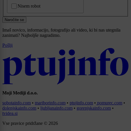
CAPTCHA
Nisem robot
Naročite se
Imaš novico, informacijo, fotografijo ali video, ki bi nas utegnila
zanimati? Najboljše nagradimo.
Pošlji
Moji Mediji d.o.o.
sobotainfo.com
•
mariborinfo.com
•
ptujinfo.com
•
pomurec.com
•
dolenjskainfo.com
•
ljubljanainfo.com
•
gorenjskainfo.com
•
tvidea.si
Vse pravice pridržane © 2026