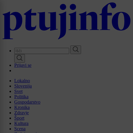
Skip
to
main
content
Prijavi se
Lokalno
Slovenija
Svet
Politika
Gospodarstvo
Kronika
Zdravje
Šport
Kultura
Scena