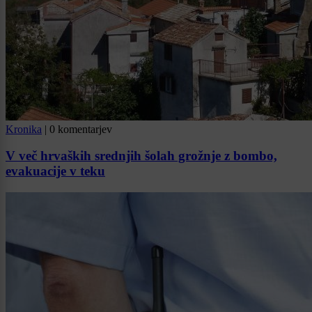
Kronika
|
0 komentarjev
V več hrvaških srednjih šolah grožnje z bombo,
evakuacije v teku