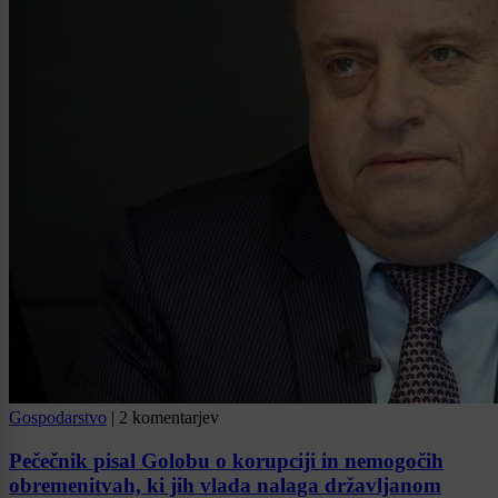
Gospodarstvo
|
2 komentarjev
Pečečnik pisal Golobu o korupciji in nemogočih
obremenitvah, ki jih vlada nalaga državljanom