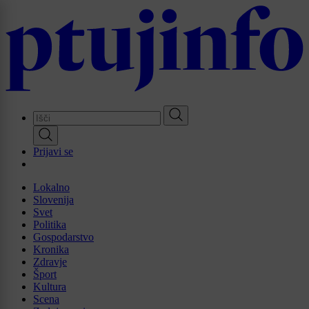
Skip
to
main
content
Prijavi se
Lokalno
Slovenija
Svet
Politika
Gospodarstvo
Kronika
Zdravje
Šport
Kultura
Scena