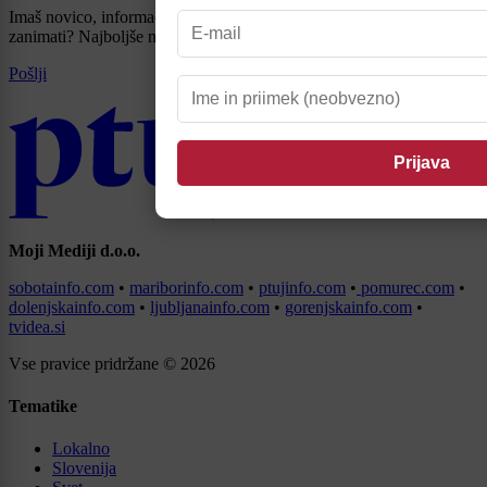
Imaš novico, informacijo, fotografijo ali video, ki bi nas utegnila
zanimati? Najboljše nagradimo.
Pošlji
Moji Mediji d.o.o.
sobotainfo.com
•
mariborinfo.com
•
ptujinfo.com
•
pomurec.com
•
dolenjskainfo.com
•
ljubljanainfo.com
•
gorenjskainfo.com
•
tvidea.si
Vse pravice pridržane © 2026
Tematike
Lokalno
Slovenija