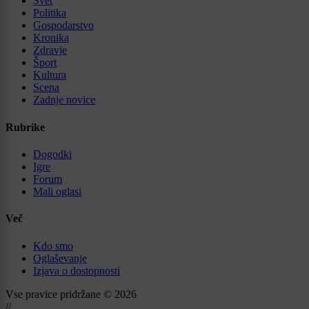
Svet
Politika
Gospodarstvo
Kronika
Zdravje
Šport
Kultura
Scena
Zadnje novice
Rubrike
Dogodki
Igre
Forum
Mali oglasi
Več
Kdo smo
Oglaševanje
Izjava o dostopnosti
Vse pravice pridržane © 2026
//