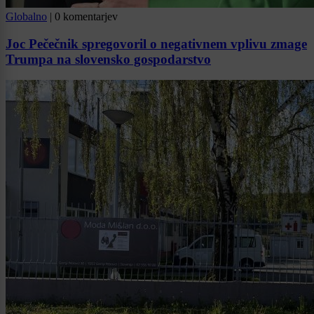
Globalno
|
0 komentarjev
Joc Pečečnik spregovoril o negativnem vplivu zmage
Trumpa na slovensko gospodarstvo