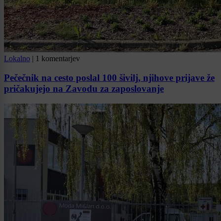
Lokalno
|
1 komentarjev
Pečečnik na cesto poslal 100 šivilj, njihove prijave že
pričakujejo na Zavodu za zaposlovanje