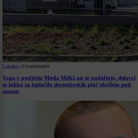
Lokalno
|
0 komentarjev
Saga v podjetju Moda Mi&Lan se nadaljuje, delavci
se lahko za izplačilo decembrskih plač obrišejo pod
nosom