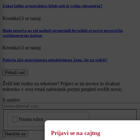
Zakaj lahko avtopralnice kljub suši še vedno obratujejo?
Kronika
13 ur nazaj
Huda nesreča na eni najbolj prometnih hrvaških avtocest povzročila
večkilometrske kolone
Kronika
13 ur nazaj
Policija išče pogrešanega mladoletnega Jona. Ste ga videli?
Prikaži več
Želiš biti vedno na tekočem? Prijavi se na novice in dvakrat
tedensko v svoj email nabiralnik prejmi pregled svežih novic.
E-naslov
CAPTCHA
Nisem robot
Prijavi se na cajtng
Naročite se