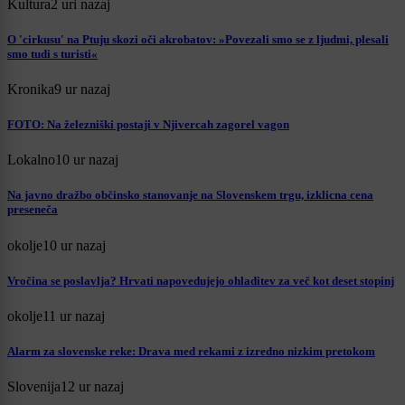
Kultura
2 uri nazaj
O 'cirkusu' na Ptuju skozi oči akrobatov: »Povezali smo se z ljudmi, plesali
smo tudi s turisti«
Kronika
9 ur nazaj
FOTO: Na železniški postaji v Njivercah zagorel vagon
Lokalno
10 ur nazaj
Na javno dražbo občinsko stanovanje na Slovenskem trgu, izklicna cena
preseneča
okolje
10 ur nazaj
Vročina se poslavlja? Hrvati napovedujejo ohladitev za več kot deset stopinj
okolje
11 ur nazaj
Alarm za slovenske reke: Drava med rekami z izredno nizkim pretokom
Slovenija
12 ur nazaj