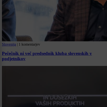
Slovenija
|
1 komentarjev
Pečečnik ni več predsednik kluba slovenskih v
podjetnikov