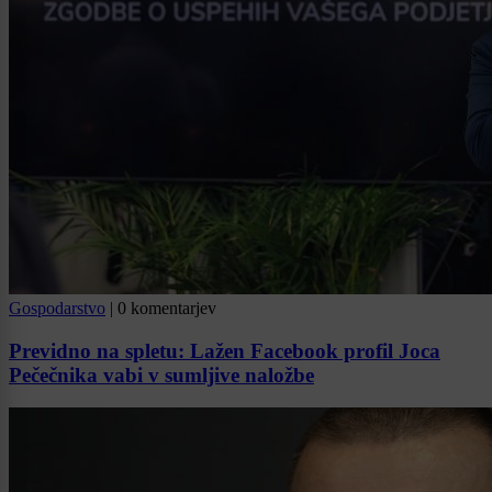
Gospodarstvo
|
0 komentarjev
Previdno na spletu: Lažen Facebook profil Joca
Pečečnika vabi v sumljive naložbe