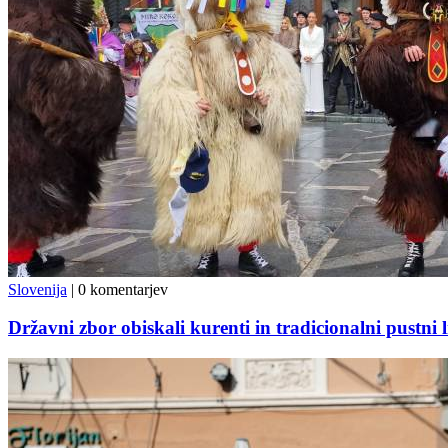
Slovenija
|
0 komentarjev
Državni zbor obiskali kurenti in tradicionalni pustni l