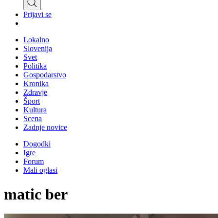
Prijavi se
Lokalno
Slovenija
Svet
Politika
Gospodarstvo
Kronika
Zdravje
Šport
Kultura
Scena
Zadnje novice
Dogodki
Igre
Forum
Mali oglasi
matic ber