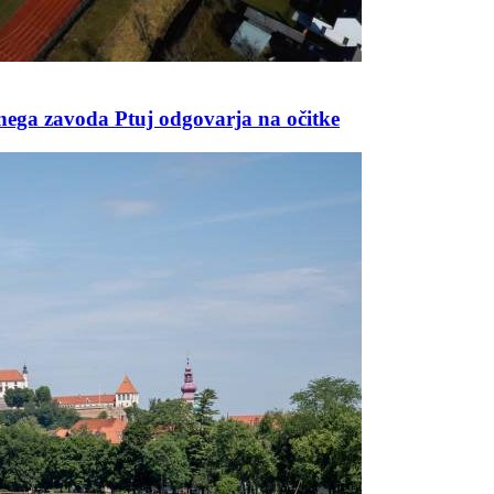
ega zavoda Ptuj odgovarja na očitke
Prijavi se na cajtng