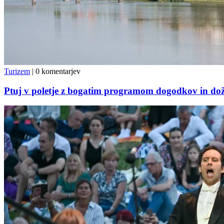
Turizem
|
0 komentarjev
Ptuj v poletje z bogatim programom dogodkov in doži