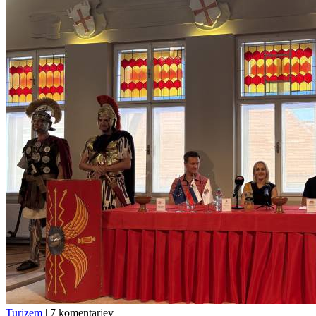
Turizem
|
7 komentarjev