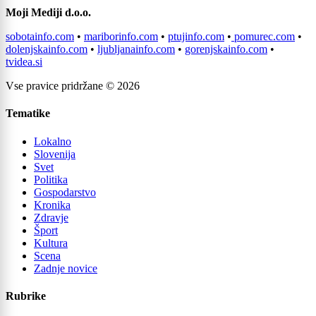
Moji Mediji d.o.o.
sobotainfo.com
•
mariborinfo.com
•
ptujinfo.com
•
pomurec.com
•
dolenjskainfo.com
•
ljubljanainfo.com
•
gorenjskainfo.com
•
tvidea.si
Vse pravice pridržane © 2026
Tematike
Lokalno
Slovenija
Svet
Politika
Gospodarstvo
Kronika
Zdravje
Šport
Kultura
Scena
Zadnje novice
Rubrike