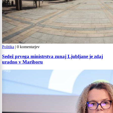
Politika
|
0 komentarjev
Sedež prvega ministrstva zunaj Ljubljane je zdaj
uradno v Mariboru