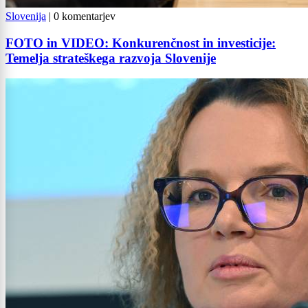
Slovenija
|
0 komentarjev
FOTO in VIDEO: Konkurenčnost in investicije:
Temelja strateškega razvoja Slovenije