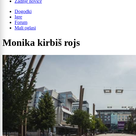
Zadnje novice
Dogodki
Igre
Forum
Mali oglasi
Monika kirbiš rojs