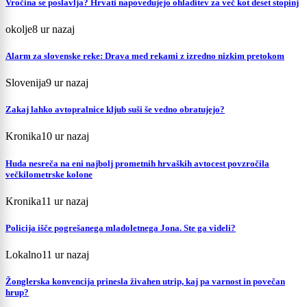
Vročina se poslavlja? Hrvati napovedujejo ohladitev za več kot deset stopinj
okolje
8 ur nazaj
Alarm za slovenske reke: Drava med rekami z izredno nizkim pretokom
Slovenija
9 ur nazaj
Zakaj lahko avtopralnice kljub suši še vedno obratujejo?
Kronika
10 ur nazaj
Huda nesreča na eni najbolj prometnih hrvaških avtocest povzročila
večkilometrske kolone
Kronika
11 ur nazaj
Policija išče pogrešanega mladoletnega Jona. Ste ga videli?
Lokalno
11 ur nazaj
Žonglerska konvencija prinesla živahen utrip, kaj pa varnost in povečan
hrup?