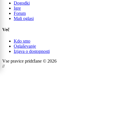
Dogodki
Igre
Forum
Mali oglasi
Več
Kdo smo
Oglaševanje
Izjava o dostopnosti
Vse pravice pridržane © 2026
//