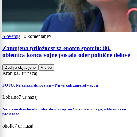
Slovenija
|
0 komentarjev
Zamujena priložnost za enoten spomin: 80.
obletnica konca vojne postala oder politične delitve
Zadnje objavljeno
V živo
Kronika
7 ur nazaj
FOTO: Na železniški postaji v Njivercah zagorel vagon
Lokalno
7 ur nazaj
Na javno dražbo občinsko stanovanje na Slovenskem trgu, izklicna cena
preseneča
okolje
7 ur nazaj