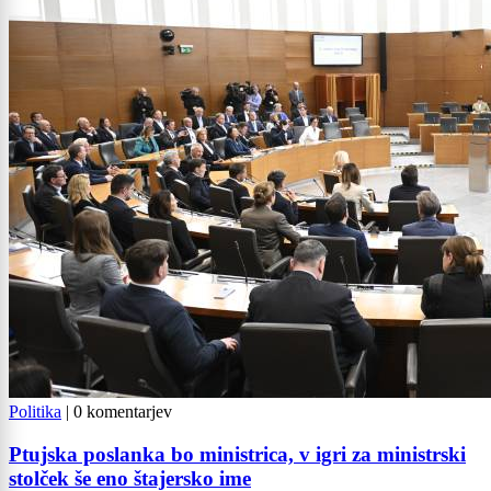
Politika
|
0 komentarjev
Ptujska poslanka bo ministrica, v igri za ministrski
stolček še eno štajersko ime