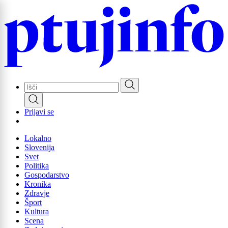
Skip
to
main
content
Prijavi se
Lokalno
Slovenija
Svet
Politika
Gospodarstvo
Kronika
Zdravje
Šport
Kultura
Scena