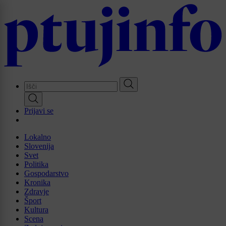
Skip
to
main
content
Prijavi se
Lokalno
Slovenija
Svet
Politika
Gospodarstvo
Kronika
Zdravje
Šport
Kultura
Scena