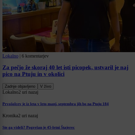
Lokalno
|
6 komentarjev
Za pečjo že skoraj 40 let isti picopek, ustvaril je naj
pico na Ptuju in v okolici
Zadnje objavljeno
V živo
Lokalno
2 uri nazaj
Prvošolcev je iz leta v leto manj, septembra jih bo na Ptuju 184
Kronika
2 uri nazaj
Ste ga videli? Pogrešan je 45-letni Štajerec