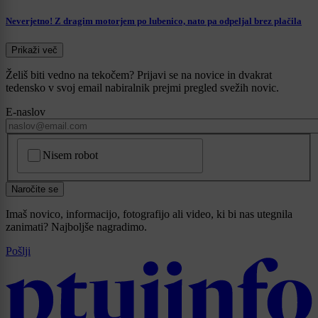
Neverjetno! Z dragim motorjem po lubenico, nato pa odpeljal brez plačila
Prikaži več
Želiš biti vedno na tekočem? Prijavi se na novice in dvakrat
tedensko v svoj email nabiralnik prejmi pregled svežih novic.
E-naslov
CAPTCHA
Nisem robot
Naročite se
Imaš novico, informacijo, fotografijo ali video, ki bi nas utegnila
zanimati? Najboljše nagradimo.
Pošlji