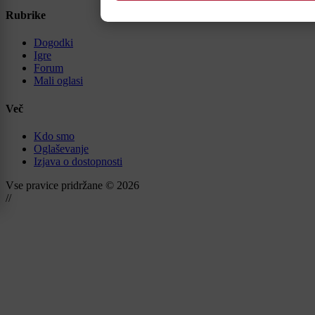
Rubrike
Dogodki
Igre
Forum
Mali oglasi
Več
Kdo smo
Oglaševanje
Izjava o dostopnosti
Vse pravice pridržane © 2026
//