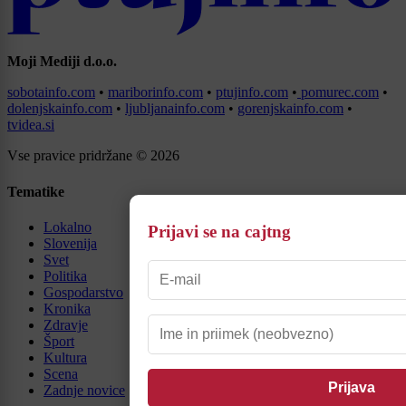
Moji Mediji d.o.o.
sobotainfo.com
•
mariborinfo.com
•
ptujinfo.com
•
pomurec.com
•
dolenjskainfo.com
•
ljubljanainfo.com
•
gorenjskainfo.com
•
tvidea.si
Vse pravice pridržane © 2026
Tematike
Lokalno
Prijavi se na cajtng
Slovenija
Svet
Politika
Gospodarstvo
Kronika
Zdravje
Šport
Kultura
Scena
Zadnje novice