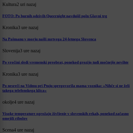
Kultura
2 uri nazaj
FOTO: Po burnih odzivih Queernight navdušil poln Glavni trg
Kronika
3 ure nazaj
Na Pašmanu v morju našli mrtvega 24-letnega Slovenca
Slovenija
3 ure nazaj
Po vročini sledi vremenski preobrat, ponekod grozijo tudi močnejše nevihte
Kronika
3 ure nazaj
Po nesreči na Vidmu pri Ptuju spregovorila mama voznika: »Nihče si ne želi
takega telefonskega klica«
okolje
4 ure nazaj
Visoke temperature ogrožajo življenje v slovenskih rekah, ponekod začasno
omejili ribolov
Scena
4 ure nazaj