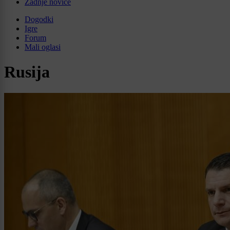
Zadnje novice
Dogodki
Igre
Forum
Mali oglasi
Rusija