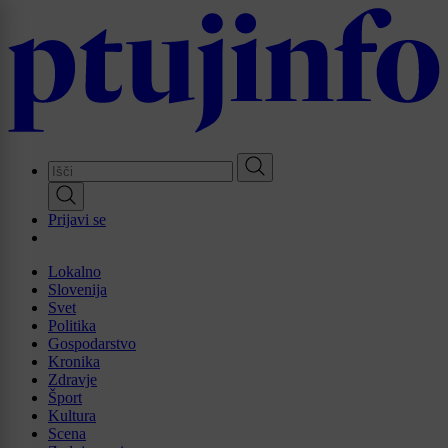
Skip
to
main
content
Prijavi se
Lokalno
Slovenija
Svet
Politika
Gospodarstvo
Kronika
Zdravje
Šport
Kultura
Scena