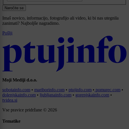
Naročite se
Imaš novico, informacijo, fotografijo ali video, ki bi nas utegnila
zanimati? Najboljše nagradimo.
Pošlji
Moji Mediji d.o.o.
sobotainfo.com
•
mariborinfo.com
•
ptujinfo.com
•
pomurec.com
•
dolenjskainfo.com
•
ljubljanainfo.com
•
gorenjskainfo.com
•
tvidea.si
Vse pravice pridržane © 2026
Tematike