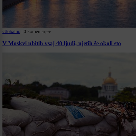
Globalno
|
0 komentarjev
V Moskvi ubitih vsaj 40 ljudi, ujetih še okoli sto