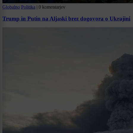
Globalno
Politika
|
0 komentarjev
Trump in Putin na Aljaski brez dogovora o Ukrajini