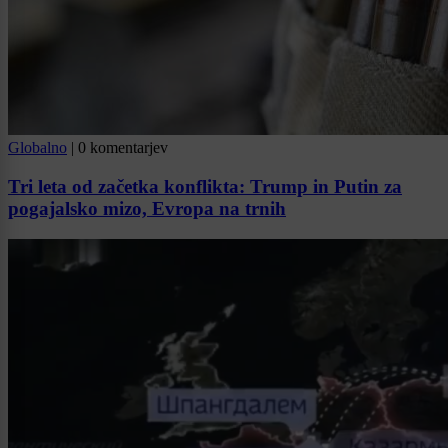
Globalno
|
0 komentarjev
Tri leta od začetka konflikta: Trump in Putin za
pogajalsko mizo, Evropa na trnih