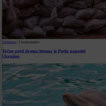
Globalno
|
2 komentarjev
Točno pred dvema letoma je Putin napadel
Ukrajino