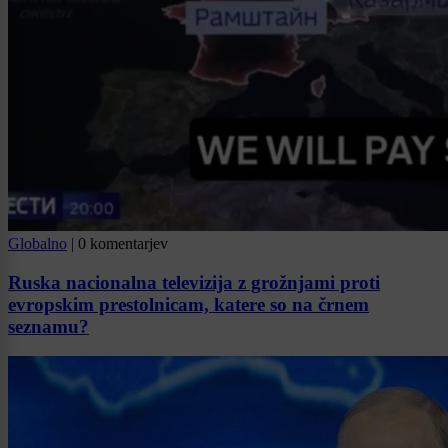
Globalno
|
0 komentarjev
Ruska nacionalna televizija z grožnjami proti
evropskim prestolnicam, katere so na črnem
seznamu?