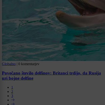
Globalno
|
0 komentarjev
Povečano število delfinov: Britanci trdijo, da Rusija
uri bojne delfine
1
2
3