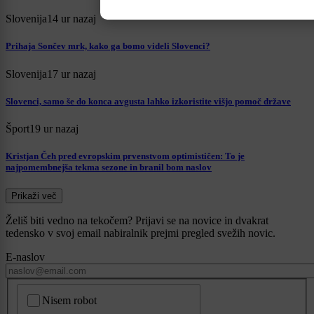
Slovenija
14 ur nazaj
Prihaja Sončev mrk, kako ga bomo videli Slovenci?
Slovenija
17 ur nazaj
Slovenci, samo še do konca avgusta lahko izkoristite višjo pomoč države
Šport
19 ur nazaj
Kristjan Čeh pred evropskim prvenstvom optimističen: To je
najpomembnejša tekma sezone in branil bom naslov
Prikaži več
Želiš biti vedno na tekočem? Prijavi se na novice in dvakrat
tedensko v svoj email nabiralnik prejmi pregled svežih novic.
E-naslov
CAPTCHA
Nisem robot