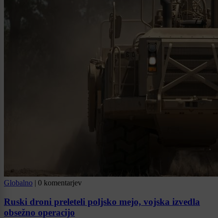
Globalno
|
0 komentarjev
Ruski droni preleteli poljsko mejo, vojska izvedla
obsežno operacijo