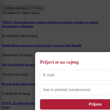
Zadnje objavljeno
V živo
Globalno
15 minut nazaj
VIDEO: Dvonadstropni avtobus obtičal na trajektu, potniki ga skušali
premakniti z zibanjem
Kronika
43 minut nazaj
Eksplodiral aparat za praženje kave, zagorel tudi dimnik
Slovenija
2 uri nazaj
Prijavi se na cajtng
Dež le za kratek čas prekinil vročino, zdaj sledi nov niz suhih dni
Scena
3 ure nazaj
Besede bodo imele posebno težo, ta znamenja naj bodo danes previdna
Lokalno
6 ur nazaj
FOTO: Za štajerski baročni dvorec z bogato zgodovino želijo pol milijona
evrov