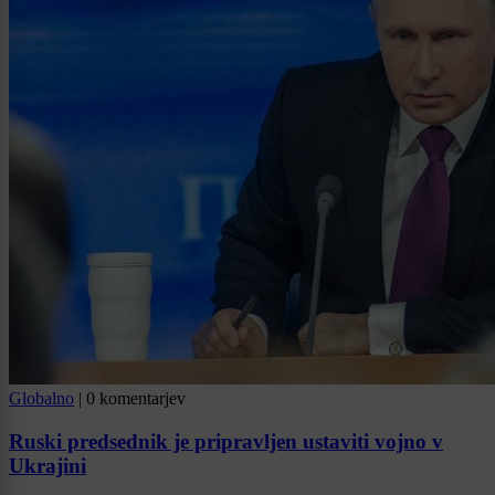
Globalno
|
0 komentarjev
Ruski predsednik je pripravljen ustaviti vojno v
Ukrajini