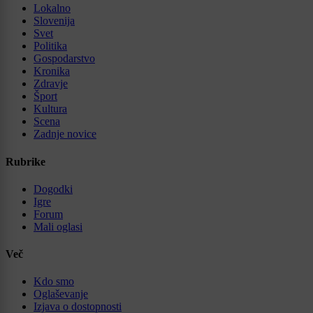
Lokalno
Slovenija
Svet
Politika
Gospodarstvo
Kronika
Zdravje
Šport
Kultura
Scena
Zadnje novice
Rubrike
Dogodki
Igre
Forum
Mali oglasi
Več
Kdo smo
Oglaševanje
Izjava o dostopnosti