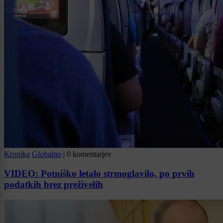
Kronika
Globalno
|
0 komentarjev
VIDEO: Potniško letalo strmoglavilo, po prvih
podatkih brez preživelih