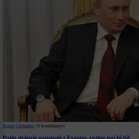
Scena
Globalno
|
0 komentarjev
Putin dviguje napetosti z Evropo, razlog naj bi bil