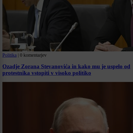
Politika
|
0 komentarjev
Ozadje Zorana Stevanovića in kako mu je uspelo od
protestnika vstopiti v visoko politiko