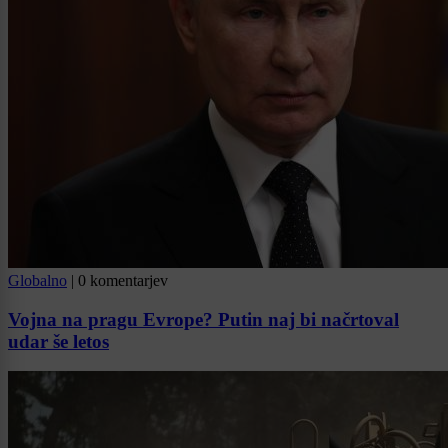
Globalno
|
0 komentarjev
Vojna na pragu Evrope? Putin naj bi načrtoval
udar še letos