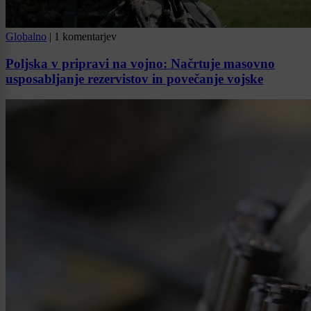
Globalno
|
1 komentarjev
Poljska v pripravi na vojno: Načrtuje masovno
usposabljanje rezervistov in povečanje vojske