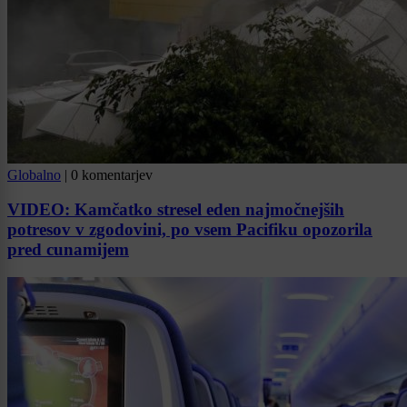
Globalno
|
0 komentarjev
VIDEO: Kamčatko stresel eden najmočnejših
potresov v zgodovini, po vsem Pacifiku opozorila
pred cunamijem