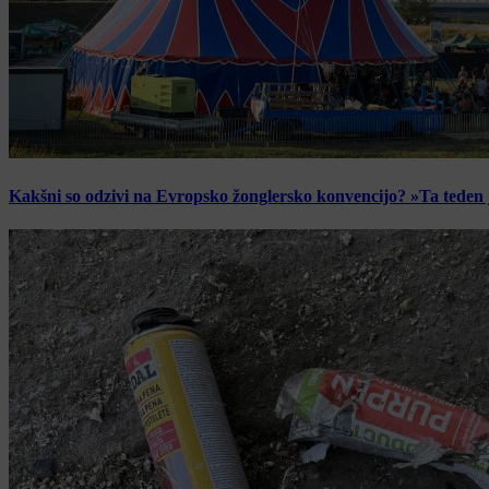
Kakšni so odzivi na Evropsko žonglersko konvencijo? »Ta teden je