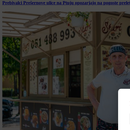
Prebivalci Prešernove ulice na Ptuju opozarjajo na pogoste pre