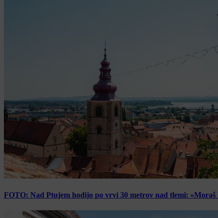
FOTO: Nad Ptujem hodijo po vrvi 30 metrov nad tlemi: »Moraš bi