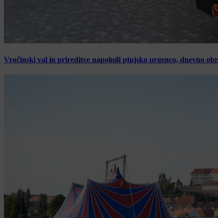
Vročinski val in prireditve napolnili ptujsko urgenco, dnevno ob