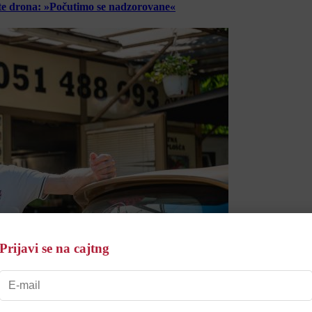
lete drona: »Počutimo se nadzorovane«
Prijavi se na cajtng