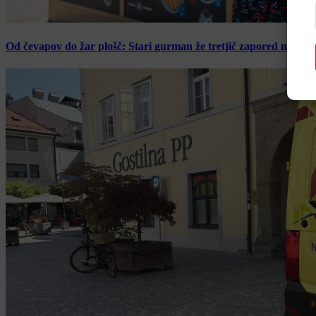
Od čevapov do žar plošč: Stari gurman že tretjič zapored navduš