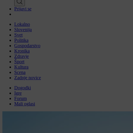
Prijavi se
Lokalno
Slovenija
Svet
Politika
Gospodarstvo
Kronika
Zdravje
Šport
Kultura
Scena
Zadnje novice
Dogodki
Igre
Forum
Mali oglasi