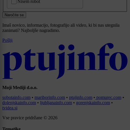
Nisem robot
Naročite se
Imaš novico, informacijo, fotografijo ali video, ki bi nas utegnila
zanimati? Najboljše nagradimo.
Pošlji
Moji Mediji d.o.o.
sobotainfo.com
•
mariborinfo.com
•
ptujinfo.com
•
pomurec.com
•
dolenjskainfo.com
•
ljubljanainfo.com
•
gorenjskainfo.com
•
tvidea.si
Vse pravice pridržane © 2026
Tematike