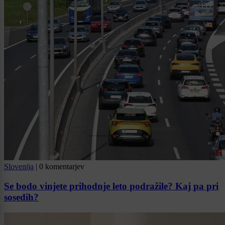
Slovenija
|
0 komentarjev
Se bodo vinjete prihodnje leto podražile? Kaj pa pri
sosedih?