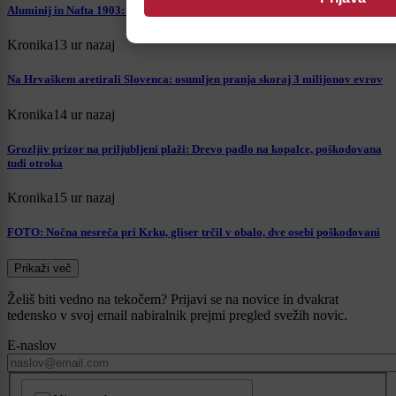
Aluminij in Nafta 1903: Kdo je osvojil pomembne prvenstvene točke?
Kronika
13 ur nazaj
Na Hrvaškem aretirali Slovenca: osumljen pranja skoraj 3 milijonov evrov
Kronika
14 ur nazaj
Grozljiv prizor na priljubljeni plaži: Drevo padlo na kopalce, poškodovana
tudi otroka
Kronika
15 ur nazaj
FOTO: Nočna nesreča pri Krku, gliser trčil v obalo, dve osebi poškodovani
Prikaži več
Želiš biti vedno na tekočem? Prijavi se na novice in dvakrat
tedensko v svoj email nabiralnik prejmi pregled svežih novic.
E-naslov
CAPTCHA