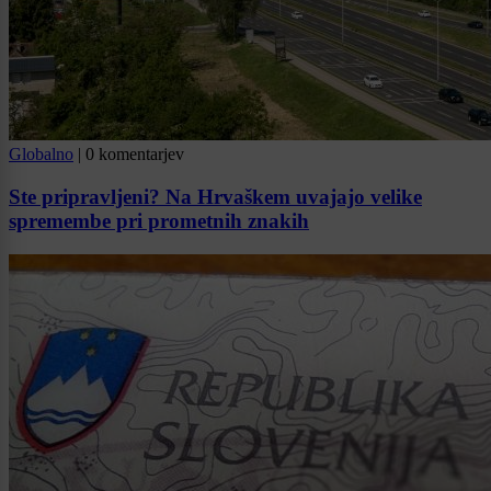
Globalno
|
0 komentarjev
Ste pripravljeni? Na Hrvaškem uvajajo velike
spremembe pri prometnih znakih