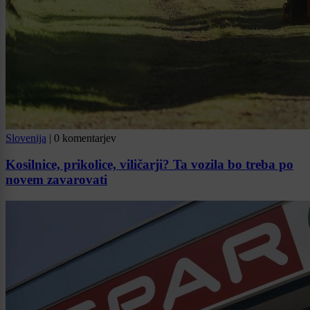
Slovenija
|
0 komentarjev
Kosilnice, prikolice, viličarji? Ta vozila bo treba po
novem zavarovati