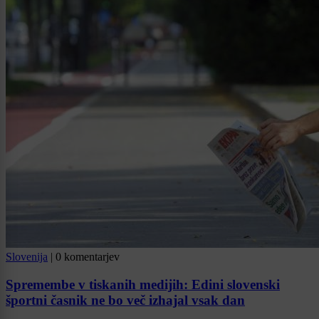
Slovenija
|
0 komentarjev
Spremembe v tiskanih medijih: Edini slovenski
športni časnik ne bo več izhajal vsak dan