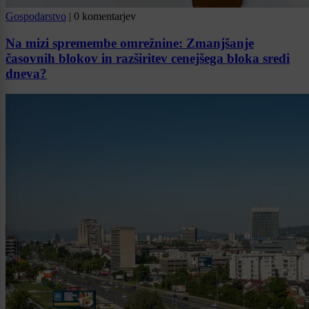
Gospodarstvo
|
0 komentarjev
Na mizi spremembe omrežnine: Zmanjšanje
časovnih blokov in razširitev cenejšega bloka sredi
dneva?