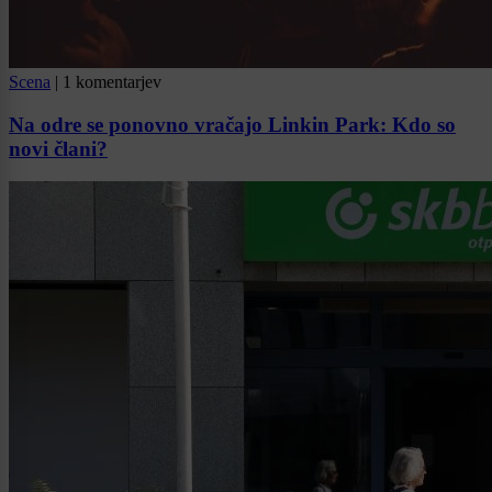
Scena
|
1 komentarjev
Na odre se ponovno vračajo Linkin Park: Kdo so
novi člani?