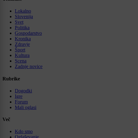
Lokalno
Slovenija
Svet
Politika
Gospodarstvo
Kronika
Zdravje
Šport
Kultura
Scena
Zadnje novice
Rubrike
Dogodki
Igre
Forum
Mali oglasi
Več
Kdo smo
Oglaševanje