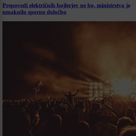
Prepovedi električnih bojlerjev ne bo, ministrstvo je
umaknilo sporno določbo