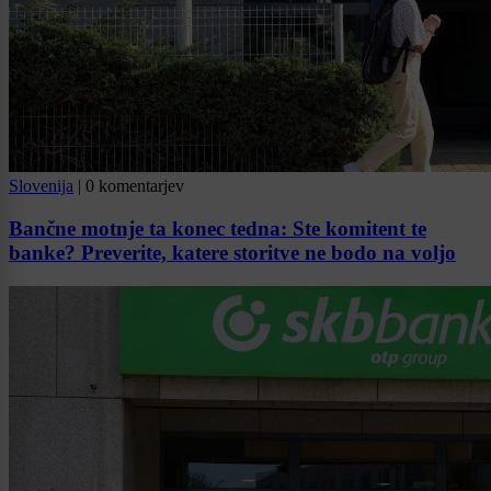
Slovenija
|
0 komentarjev
Bančne motnje ta konec tedna: Ste komitent te
banke? Preverite, katere storitve ne bodo na voljo