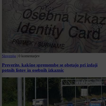
Slovenija
|
0 komentarjev
Preverite, kakšne spremembe se obetajo pri izdaji
potnih listov in osebnih izkaznic