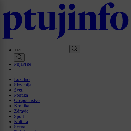
Skip
to
main
content
Prijavi se
Lokalno
Slovenija
Svet
Politika
Gospodarstvo
Kronika
Zdravje
Šport
Kultura
Scena