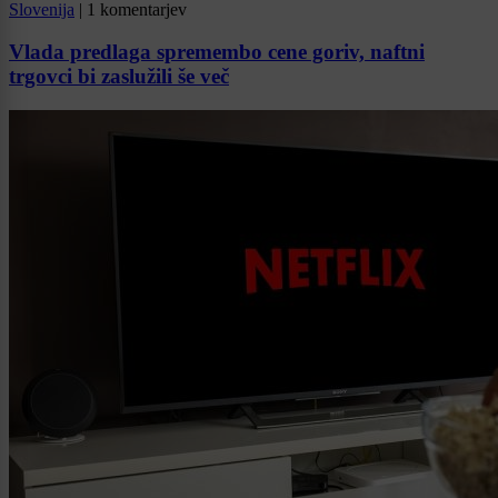
Slovenija
|
1 komentarjev
Vlada predlaga spremembo cene goriv, naftni
trgovci bi zaslužili še več