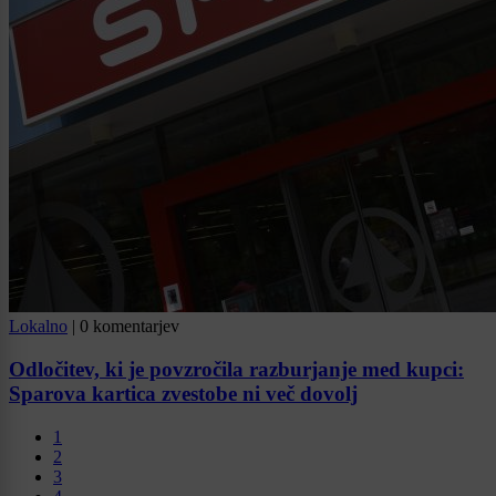
Lokalno
|
0 komentarjev
Odločitev, ki je povzročila razburjanje med kupci:
Sparova kartica zvestobe ni več dovolj
1
2
3