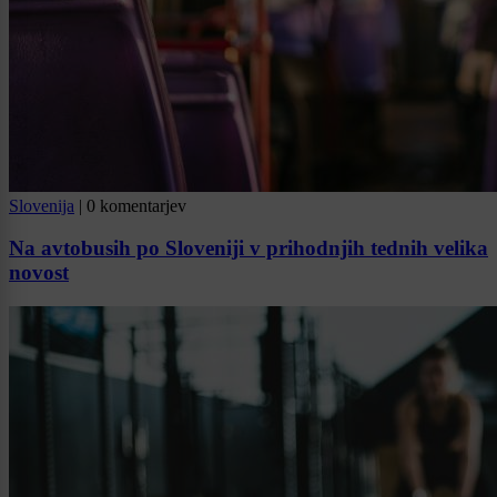
Slovenija
|
0 komentarjev
Na avtobusih po Sloveniji v prihodnjih tednih velika
novost