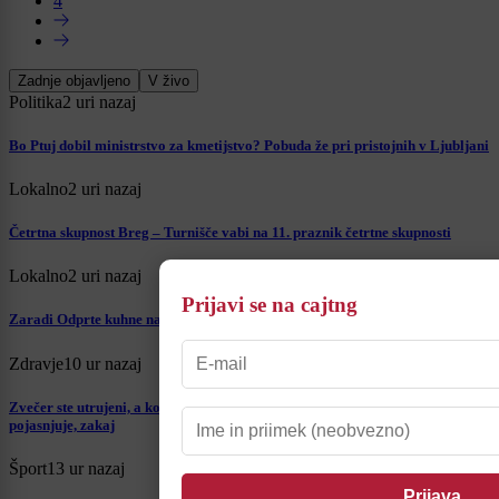
4
Zadnje objavljeno
V živo
Politika
2 uri nazaj
Bo Ptuj dobil ministrstvo za kmetijstvo? Pobuda že pri pristojnih v Ljubljani
Lokalno
2 uri nazaj
Četrtna skupnost Breg – Turnišče vabi na 11. praznik četrtne skupnosti
Lokalno
2 uri nazaj
Prijavi se na cajtng
Zaradi Odprte kuhne na Ptuju popolna zapora več mestnih ulic. Kdaj?
Zdravje
10 ur nazaj
Zvečer ste utrujeni, a ko ležete v posteljo, misli ne utihnejo? Strokovnjakinja
pojasnjuje, zakaj
Šport
13 ur nazaj