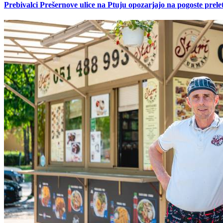
Prebivalci Prešernove ulice na Ptuju opozarjajo na pogoste pre