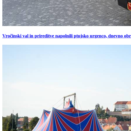
Vročinski val in prireditve napolnili ptujsko urgenco, dnevno ob