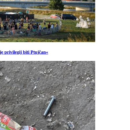
 privilegij biti Ptujčan«