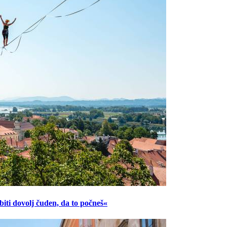
ti dovolj čuden, da to počneš«