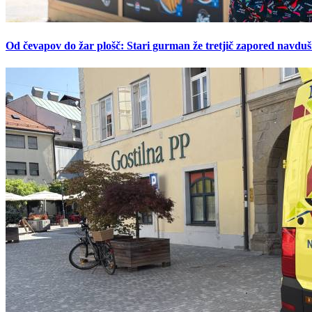
Od čevapov do žar plošč: Stari gurman že tretjič zapored navduš