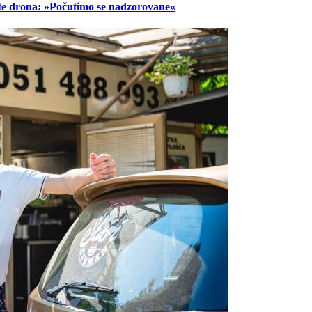
lete drona: »Počutimo se nadzorovane«
Prijavi se na cajtng