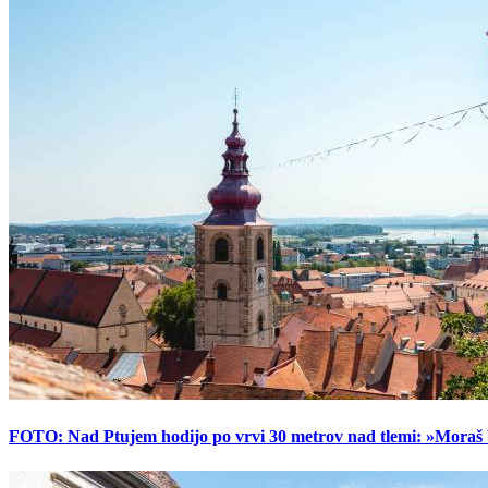
FOTO: Nad Ptujem hodijo po vrvi 30 metrov nad tlemi: »Moraš bi