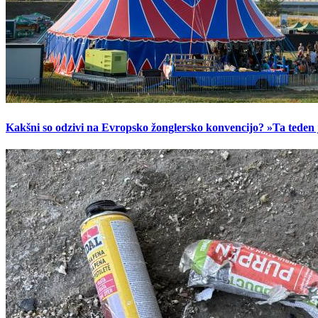
Kakšni so odzivi na Evropsko žonglersko konvencijo? »Ta teden je