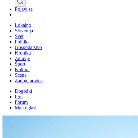
Prijavi se
Lokalno
Slovenija
Svet
Politika
Gospodarstvo
Kronika
Zdravje
Šport
Kultura
Scena
Zadnje novice
Dogodki
Igre
Forum
Mali oglasi