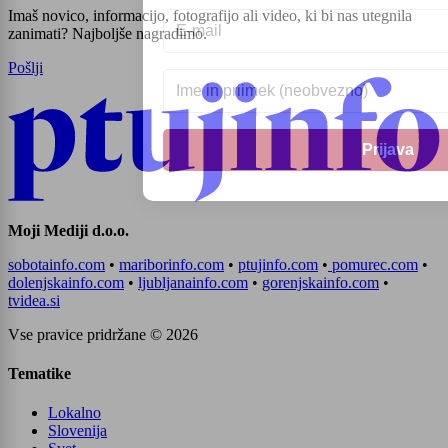
Imaš novico, informacijo, fotografijo ali video, ki bi nas utegnila
zanimati? Najboljše nagradimo.
Pošlji
Moji Mediji d.o.o.
sobotainfo.com
•
mariborinfo.com
•
ptujinfo.com
•
pomurec.com
•
dolenjskainfo.com
•
ljubljanainfo.com
•
gorenjskainfo.com
•
tvidea.si
Vse pravice pridržane © 2026
Tematike
Lokalno
Slovenija