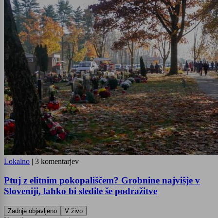
Lokalno
|
3 komentarjev
Ptuj z elitnim pokopališčem? Grobnine najvišje v
Sloveniji, lahko bi sledile še podražitve
Zadnje objavljeno
V živo