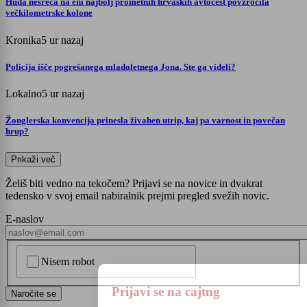
Huda nesreča na eni najbolj prometnih hrvaških avtocest povzročila
večkilometrske kolone
Kronika
5 ur nazaj
Policija išče pogrešanega mladoletnega Jona. Ste ga videli?
Lokalno
5 ur nazaj
Žonglerska konvencija prinesla živahen utrip, kaj pa varnost in povečan
hrup?
Prikaži več
Želiš biti vedno na tekočem? Prijavi se na novice in dvakrat
tedensko v svoj email nabiralnik prejmi pregled svežih novic.
E-naslov
CAPTCHA
Nisem robot
Prijavi se na cajtng
Naročite se