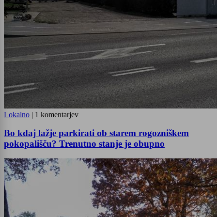
Lokalno
|
1 komentarjev
Bo kdaj lažje parkirati ob starem rogozniškem
pokopališču? Trenutno stanje je obupno