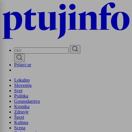
Skip
to
main
content
Prijavi se
Lokalno
Slovenija
Svet
Politika
Gospodarstvo
Kronika
Zdravje
Šport
Kultura
Scena