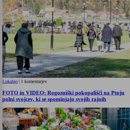
Lokalno
|
1 komentarjev
FOTO in VIDEO: Rogozniški pokopališči na Ptuju
polni svojcev, ki se spominjajo svojih rajnih