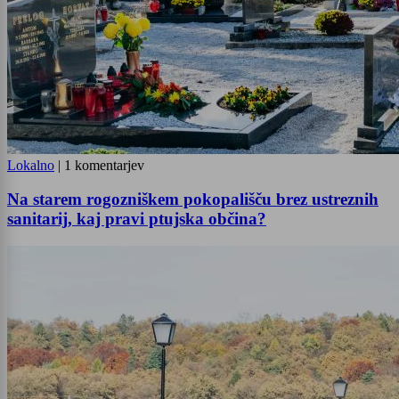
Lokalno
|
1 komentarjev
Na starem rogozniškem pokopališču brez ustreznih
sanitarij, kaj pravi ptujska občina?