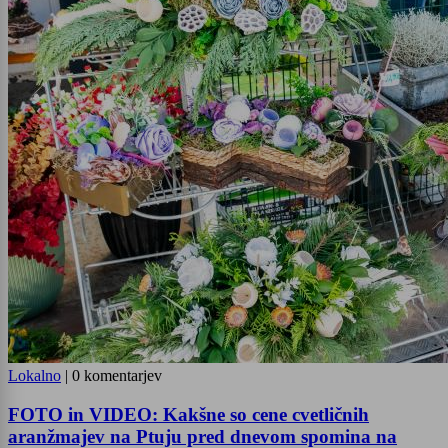
Lokalno
|
0 komentarjev
FOTO in VIDEO: Kakšne so cene cvetličnih
aranžmajev na Ptuju pred dnevom spomina na