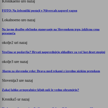
Kronika
eno uro nazaj
FOTO: Na železniški postaji v Njivercah zagorel vagon
Lokalno
eno uro nazaj
Na javno dražbo občinsko stanovanje na Slovenskem trgu, izklicna cena
preseneča
okolje
2 uri nazaj
Vročina se poslavlja? Hrvati napovedujejo ohladitev za več kot deset stopinj
okolje
3 ure nazaj
Alarm za slovenske reke: Drava med rekami z izredno nizkim pretokom
Slovenija
3 ure nazaj
Zakaj lahko avtopralnice kljub suši še vedno obratujejo?
Kronika
5 ur nazaj