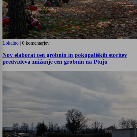
Lokalno
|
0 komentarjev
Nov elaborat cen grobnin in pokopaliških storitev
predvideva znižanje cen grobnin na Ptuju