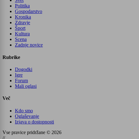
Svet
Politika
Gospodarstvo
Kronika
Zdravje
Šport
Kultura
Scena
Zadnje novice
Rubrike
Dogodki
Igre
Forum
Mali oglasi
Več
Kdo smo
Oglaševanje
Izjava o dostopnosti
Vse pravice pridržane © 2026
//