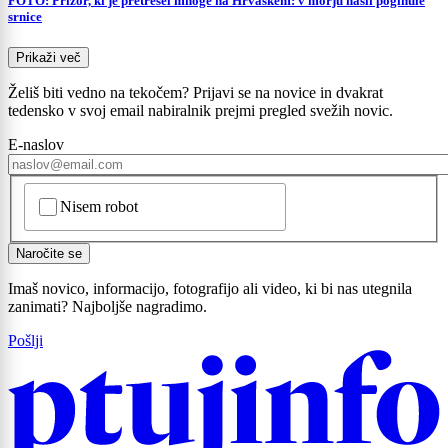
FOTO: Prizor, ki je pretresel mnoge na Hrvaškem: v morju našli poginule
srnice
Prikaži več
Želiš biti vedno na tekočem? Prijavi se na novice in dvakrat
tedensko v svoj email nabiralnik prejmi pregled svežih novic.
E-naslov
CAPTCHA
Nisem robot
Naročite se
Imaš novico, informacijo, fotografijo ali video, ki bi nas utegnila
zanimati? Najboljše nagradimo.
Pošlji
Prijavi se na cajtng