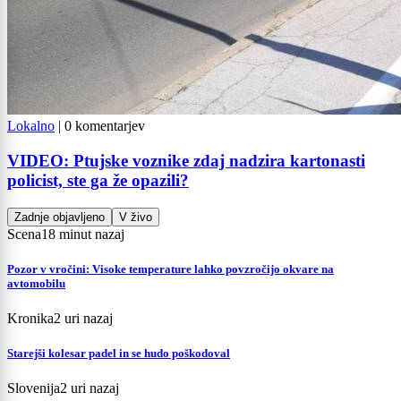
Lokalno
|
0 komentarjev
VIDEO: Ptujske voznike zdaj nadzira kartonasti
policist, ste ga že opazili?
Zadnje objavljeno
V živo
Scena
18 minut nazaj
Pozor v vročini: Visoke temperature lahko povzročijo okvare na
avtomobilu
Kronika
2 uri nazaj
Starejši kolesar padel in se hudo poškodoval
Slovenija
2 uri nazaj