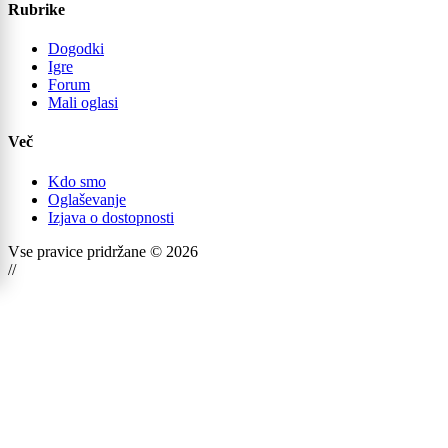
Rubrike
Dogodki
Igre
Forum
Mali oglasi
Več
Kdo smo
Oglaševanje
Izjava o dostopnosti
Vse pravice pridržane © 2026
//