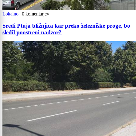
Lokalno
|
0 komentarjev
Sredi Ptuja bližnjica kar preko železniške proge, bo
sledil poostreni nadzor?