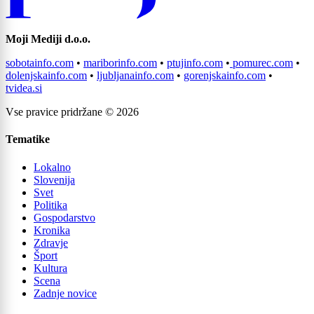
Moji Mediji d.o.o.
sobotainfo.com
•
mariborinfo.com
•
ptujinfo.com
•
pomurec.com
•
dolenjskainfo.com
•
ljubljanainfo.com
•
gorenjskainfo.com
•
tvidea.si
Vse pravice pridržane © 2026
Tematike
Lokalno
Slovenija
Svet
Politika
Gospodarstvo
Kronika
Zdravje
Šport
Kultura
Scena
Zadnje novice