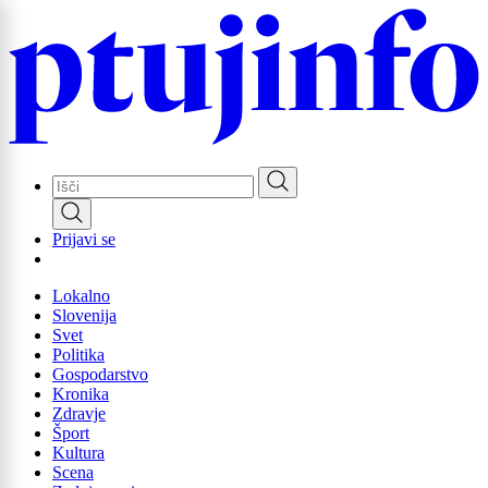
Skip
to
main
content
Prijavi se
Lokalno
Slovenija
Svet
Politika
Gospodarstvo
Kronika
Zdravje
Šport
Kultura
Scena