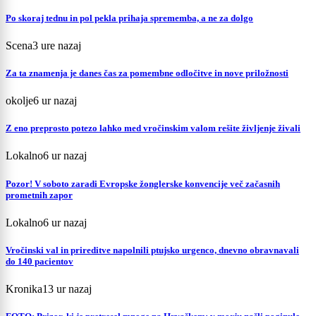
Po skoraj tednu in pol pekla prihaja sprememba, a ne za dolgo
Scena
3 ure nazaj
Za ta znamenja je danes čas za pomembne odločitve in nove priložnosti
okolje
6 ur nazaj
Z eno preprosto potezo lahko med vročinskim valom rešite življenje živali
Lokalno
6 ur nazaj
Pozor! V soboto zaradi Evropske žonglerske konvencije več začasnih
prometnih zapor
Lokalno
6 ur nazaj
Vročinski val in prireditve napolnili ptujsko urgenco, dnevno obravnavali
do 140 pacientov
Kronika
13 ur nazaj