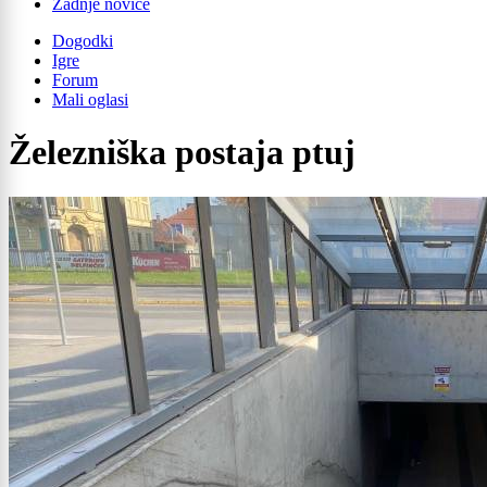
Zadnje novice
Dogodki
Igre
Forum
Mali oglasi
Železniška postaja ptuj