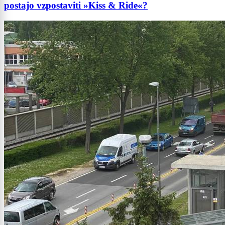
postajo vzpostaviti »Kiss & Ride«?