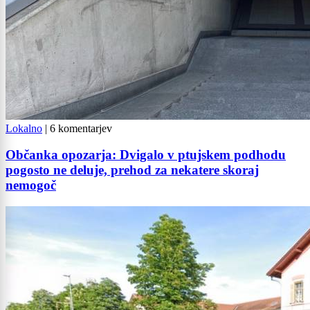
Lokalno
|
6 komentarjev
Občanka opozarja: Dvigalo v ptujskem podhodu
pogosto ne deluje, prehod za nekatere skoraj
nemogoč