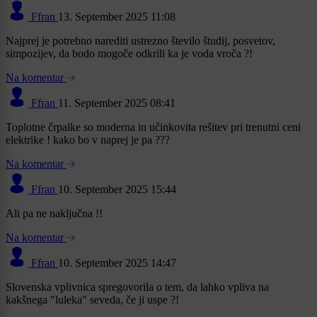
Ffran
13. September 2025 11:08
Najprej je potrebno narediti ustrezno število študij, posvetov,
simpozijev, da bodo mogoče odkrili ka je voda vroča ?!
Na komentar
Ffran
11. September 2025 08:41
Toplotne črpalke so moderna in učinkovita rešitev pri trenutni ceni
elektrike ! kako bo v naprej je pa ???
Na komentar
Ffran
10. September 2025 15:44
Ali pa ne naključna !!
Na komentar
Ffran
10. September 2025 14:47
Slovenska vplivnica spregovorila o tem, da lahko vpliva na
kakšnega "luleka" seveda, če ji uspe ?!