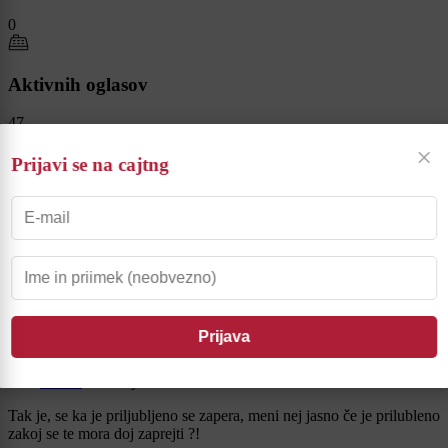
0
Aktivnih oglasov
47
×
Prijavi se na cajtng
Začetih tematik
2
Ffran
30. Junij 2026 09:06
Upokojenci danes prejmejo letni dodatek, zneski letos višji, pazite
na zdravje ka vas kaj naj ne trofi !?
Na komentar
Ffran
29. Junij 2026 22:03
Tak je, se ka je priljubljeno se zapera, meni nej jasno če je prilubleno
zakoj se te mora doj zaprejti ?!