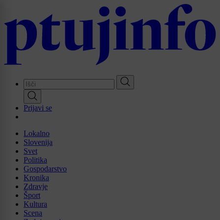
Skip
to
main
content
Prijavi se
Lokalno
Slovenija
Svet
Politika
Gospodarstvo
Kronika
Zdravje
Šport
Kultura
Scena