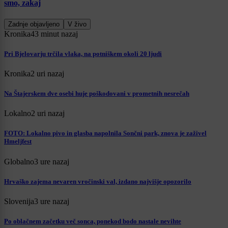
smo, zakaj
Zadnje objavljeno
V živo
Kronika
43 minut nazaj
Pri Bjelovarju trčila vlaka, na potniškem okoli 20 ljudi
Kronika
2 uri nazaj
Na Štajerskem dve osebi huje poškodovani v prometnih nesrečah
Lokalno
2 uri nazaj
FOTO: Lokalno pivo in glasba napolnila Sončni park, znova je zaživel
Hmeljfest
Globalno
3 ure nazaj
Hrvaško zajema nevaren vročinski val, izdano najvišje opozorilo
Slovenija
3 ure nazaj
Po oblačnem začetku več sonca, ponekod bodo nastale nevihte