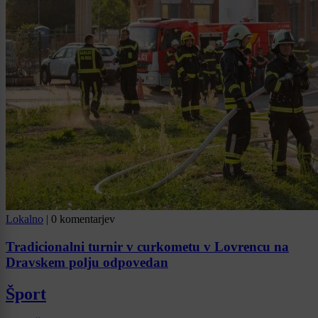
Lokalno
|
0 komentarjev
Tradicionalni turnir v curkometu v Lovrencu na
Dravskem polju odpovedan
Šport