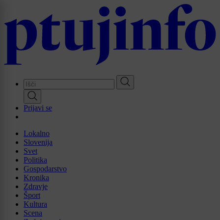
Skip
to
main
content
Prijavi se
Lokalno
Slovenija
Svet
Politika
Gospodarstvo
Kronika
Zdravje
Šport
Kultura
Scena