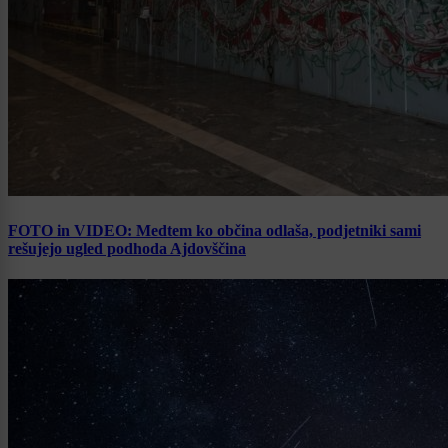
FOTO in VIDEO: Medtem ko občina odlaša, podjetniki sami
rešujejo ugled podhoda Ajdovščina