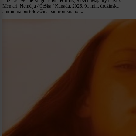
The Last Whale Singer Pavel Hrubos, Steven Majaury in Reza
Memari, Nemčija / Češka / Kanada, 2026, 91 min, družinska
animirana pustolovščina, sinhronizirano ...