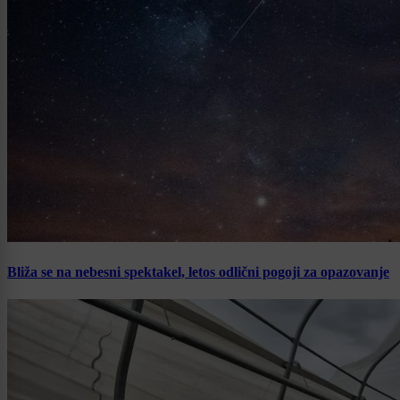
Bliža se na nebesni spektakel, letos odlični pogoji za opazovanje