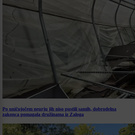
Po uničujočem neurju jih niso pustili samih, dobrodelna
zakonca pomagala družinama iz Zaloga