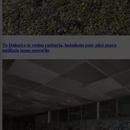
To Dolenjce še vedno razburja, lastnikom psov zdaj znova
pošiljajo jasno sporočilo