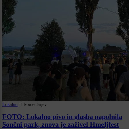
Lokalno
|
1 komentarjev
FOTO: Lokalno pivo in glasba napolnila
Sončni park, znova je zaživel Hmeljfest