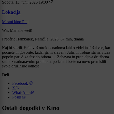
Sobota, 13. junij 2026 19:00
Lokacija
Mestni kino Ptuj
Was Marielle weiß
Frédéric Hambalek, Nemčija, 2025, 87 min, drama
Kaj bi storili, če bi vaš otrok nenadoma lahko videl in slišal vse, kar
počnete in govorite, kadar ga ni zraven? Julia in Tobias sta na videz
popoln par. A za fasado brbota … Zabavna in pronicljiva družbena
satira z nadnaravnim pridihom, po kateri boste na novo premislili
svoje družinske odnose.
Deli
Facebook
X
WhatsApp
Pošlji
Ostali dogodki v Kino