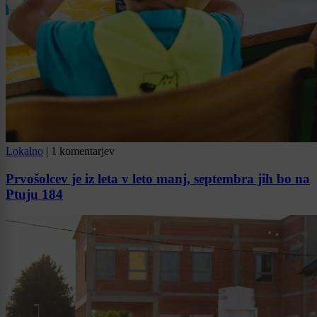
Lokalno
|
1 komentarjev
Prvošolcev je iz leta v leto manj, septembra jih bo na
Ptuju 184