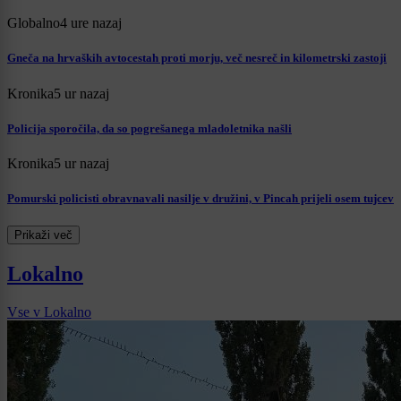
Globalno
4 ure nazaj
Gneča na hrvaških avtocestah proti morju, več nesreč in kilometrski zastoji
Kronika
5 ur nazaj
Policija sporočila, da so pogrešanega mladoletnika našli
Kronika
5 ur nazaj
Pomurski policisti obravnavali nasilje v družini, v Pincah prijeli osem tujcev
Prikaži več
Lokalno
Vse v Lokalno