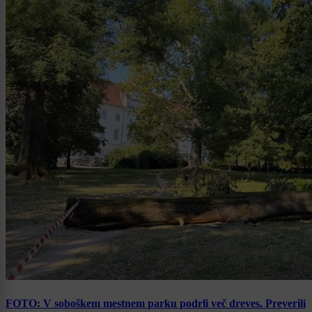
FOTO: V soboškem mestnem parku podrli več dreves. Preverili