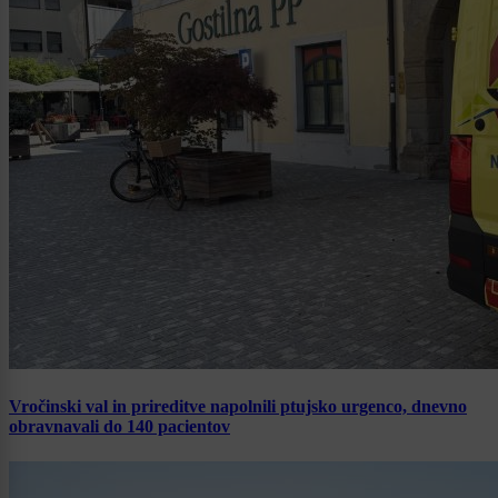
Vročinski val in prireditve napolnili ptujsko urgenco, dnevno
obravnavali do 140 pacientov