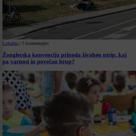
Lokalno
|
5 komentarjev
Žonglerska konvencija prinesla živahen utrip, kaj
pa varnost in povečan hrup?