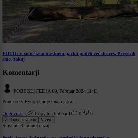
FOTO: V soboškem mestnem parku podrli več dreves. Preverili
smo, zakaj
Komentarji
POBEGLI FEDJA
09. Februar 2024 11:43
Ponekod v Evropi ljudje imajo jajca...
Odgovori
Copy to clipboard
0
0
Zadnje objavljeno
V živo
Slovenija
32 minut nazaj
Po oblačnem začetku več sonca, ponekod bodo nastale nevihte