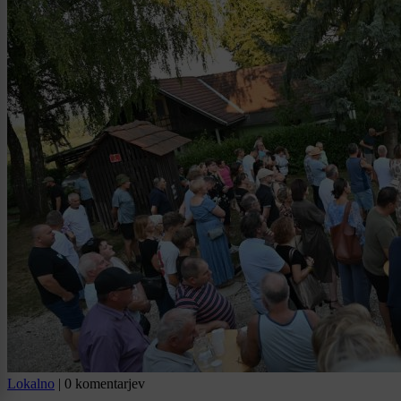
Lokalno
|
0 komentarjev