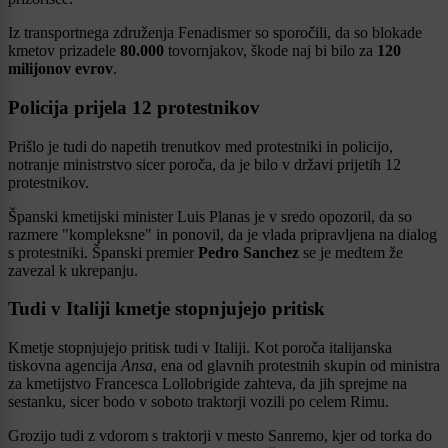
Iz transportnega združenja Fenadismer so sporočili, da so blokade
kmetov prizadele
80.000
tovornjakov, škode naj bi bilo za
120
milijonov evrov
.
Policija prijela 12 protestnikov
Prišlo je tudi do napetih trenutkov med protestniki in policijo,
notranje ministrstvo sicer poroča, da je bilo v državi prijetih 12
protestnikov.
Španski kmetijski minister Luis Planas je v sredo opozoril, da so
razmere "kompleksne" in ponovil, da je vlada pripravljena na dialog
s protestniki. Španski premier
Pedro Sanchez
se je medtem že
zavezal k ukrepanju.
Tudi v Italiji kmetje stopnjujejo pritisk
Kmetje stopnjujejo pritisk tudi v Italiji. Kot poroča italijanska
tiskovna agencija
Ansa
, ena od glavnih protestnih skupin od ministra
za kmetijstvo Francesca Lollobrigide zahteva, da jih sprejme na
sestanku, sicer bodo v soboto traktorji vozili po celem Rimu.
Grozijo tudi z vdorom s traktorji v mesto Sanremo, kjer od torka do