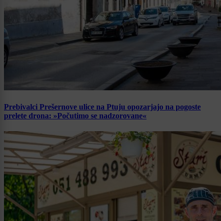
Prebivalci Prešernove ulice na Ptuju opozarjajo na pogoste
prelete drona: »Počutimo se nadzorovane«