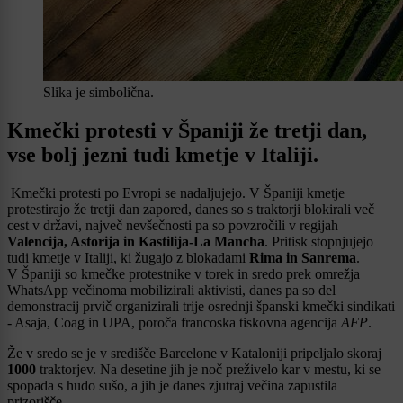
Slika je simbolična.
Kmečki protesti v Španiji že tretji dan,
vse bolj jezni tudi kmetje v Italiji.
Kmečki protesti po Evropi se nadaljujejo. V Španiji kmetje
protestirajo že tretji dan zapored, danes so s traktorji blokirali več
cest v državi, največ nevšečnosti pa so povzročili v regijah
Valencija, Astorija in Kastilija-La Mancha
. Pritisk stopnjujejo
tudi kmetje v Italiji, ki žugajo z blokadami
Rima in Sanrema
.
V Španiji so kmečke protestnike v torek in sredo prek omrežja
WhatsApp večinoma mobilizirali aktivisti, danes pa so del
demonstracij prvič organizirali trije osrednji španski kmečki sindikati
- Asaja, Coag in UPA, poroča francoska tiskovna agencija
AFP
.
Že v sredo se je v središče Barcelone v Kataloniji pripeljalo skoraj
1000
traktorjev. Na desetine jih je noč preživelo kar v mestu, ki se
spopada s hudo sušo, a jih je danes zjutraj večina zapustila
prizorišče.