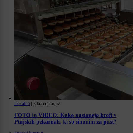
Lokalno
|
3 komentarjev
FOTO in VIDEO: Kako nastanejo krofi v
Ptujskih pekarnah, ki so sinonim za pust?
protesti kmetov