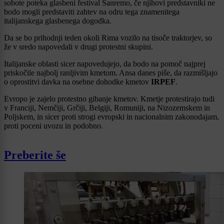
sobote poteka glasbeni festival Sanremo, če njihovi predstavniki ne
bodo mogli predstaviti zahtev na odru tega znamenitega
italijanskega glasbenega dogodka.
Da se bo prihodnji teden okoli Rima vozilo na tisoče traktorjev, so
že v sredo napovedali v drugi protestni skupini.
Italijanske oblasti sicer napovedujejo, da bodo na pomoč najprej
priskočile najbolj ranljivim kmetom. Ansa danes piše, da razmišljajo
o oprostitvi davka na osebne dohodke kmetov
IRPEF
.
Evropo je zajelo protestno gibanje kmetov. Kmetje protestirajo tudi
v Franciji, Nemčiji, Grčiji, Belgiji, Romuniji, na Nizozemskem in
Poljskem, in sicer proti strogi evropski in nacionalnim zakonodajam,
proti poceni uvozu in podobno.
Preberite še