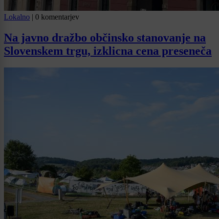
Lokalno
|
0 komentarjev
Na javno dražbo občinsko stanovanje na
Slovenskem trgu, izklicna cena preseneča