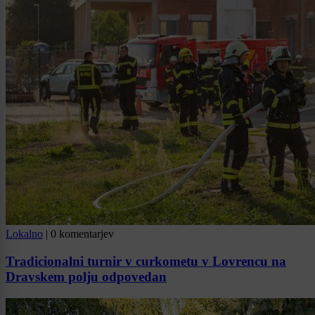
Lokalno
|
0 komentarjev
Tradicionalni turnir v curkometu v Lovrencu na
Dravskem polju odpovedan