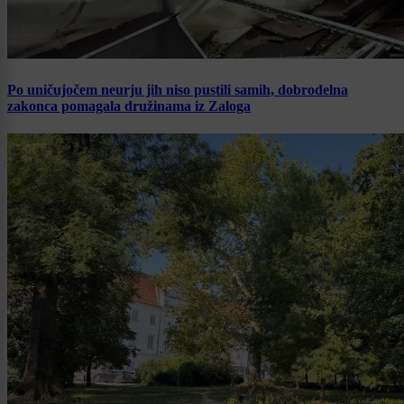
Po uničujočem neurju jih niso pustili samih, dobrodelna
zakonca pomagala družinama iz Zaloga