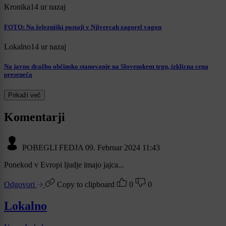
Kronika
14 ur nazaj
FOTO: Na železniški postaji v Njivercah zagorel vagon
Lokalno
14 ur nazaj
Na javno dražbo občinsko stanovanje na Slovenskem trgu, izklicna cena
preseneča
Prikaži več
Komentarji
POBEGLI FEDJA
09. Februar 2024 11:43
Ponekod v Evropi ljudje imajo jajca...
Odgovori
Copy to clipboard
0
0
Lokalno