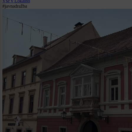
Vse v Lokalno
#javnadražba