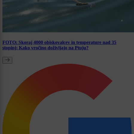
FOTO: Skoraj 4000 obiskovalcev in temperature nad 35
stopinj: Kako vročino doživljajo na Ptuju?