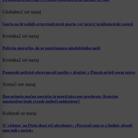
Globalno
2 uri nazaj
Gneča na hrvaških avtocestah proti morju, več nesreč in kilometrski zastoji
Kronika
2 uri nazaj
Policija sporočila, da so pogrešanega mladoletnika našli
Kronika
2 uri nazaj
Pomurski policisti obravnavali nasilje v družini, v Pincah prijeli osem tujcev
Scena
3 ure nazaj
Dan prinaša močno energijo in nepričakovane preobrate: Katerim
znamenjem bodo zvezde najbolj naklonjene?
Kultura
6 ur nazaj
O 'cirkusu' na Ptuju skozi oči akrobatov: »Povezali smo se z ljudmi, plesali
smo tudi s turisti«