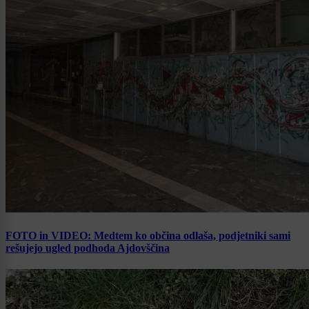
FOTO in VIDEO: Medtem ko občina odlaša, podjetniki sami
rešujejo ugled podhoda Ajdovščina