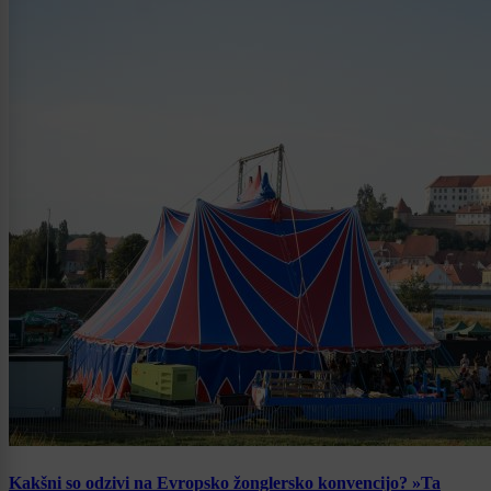
Kakšni so odzivi na Evropsko žonglersko konvencijo? »Ta