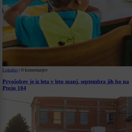
Lokalno
|
0 komentarjev
Prvošolcev je iz leta v leto manj, septembra jih bo na
Ptuju 184