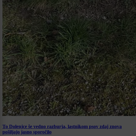
To Dolenjce še vedno razburja, lastnikom psov zdaj znova
pošiljajo jasno sporočilo