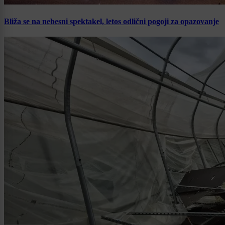
Bliža se na nebesni spektakel, letos odlični pogoji za opazovanje