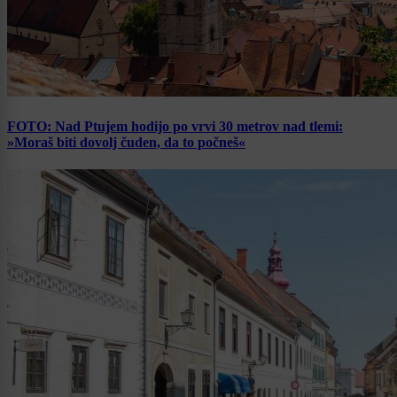
FOTO: Nad Ptujem hodijo po vrvi 30 metrov nad tlemi:
»Moraš biti dovolj čuden, da to počneš«