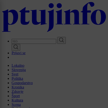
Skip
to
main
content
Prijavi se
Lokalno
Slovenija
Svet
Politika
Gospodarstvo
Kronika
Zdravje
Šport
Kultura
Scena