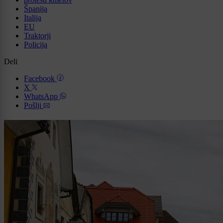
Španija
Italija
EU
Traktorji
Policija
Deli
Facebook
X
WhatsApp
Pošlji