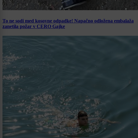
To ne sodi med kosovne odpadke! Napačno odložena embalaža
zanetila požar v CERO Gajke