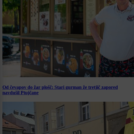
Od čevapov do žar plošč: Stari gurman že tretjič zapored
navdušil Ptujčane