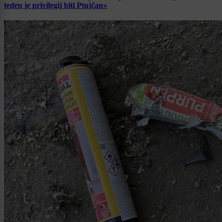
teden je privilegij biti Ptujčan«