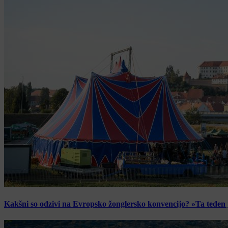
Kakšni so odzivi na Evropsko žonglersko konvencijo? »Ta teden je