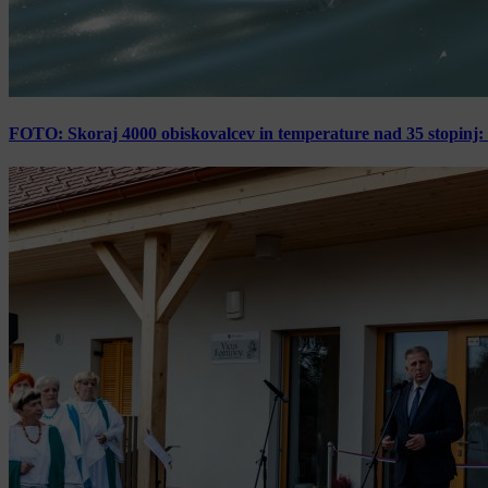
FOTO: Skoraj 4000 obiskovalcev in temperature nad 35 stopinj: 