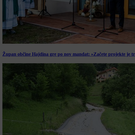
Župan občine Hajdina gre po nov mandat: »Začete projekte je t