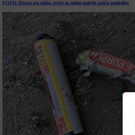
FOTO: Drava vse nižja, vroče in sušno poletje pušča posledice