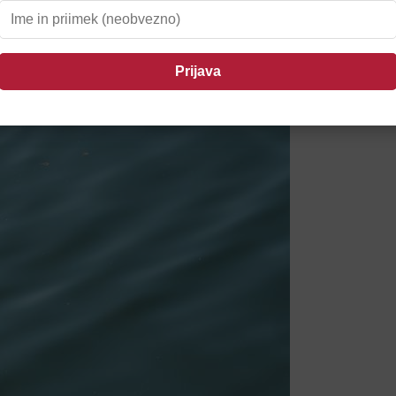
anetila požar v CERO Gajke