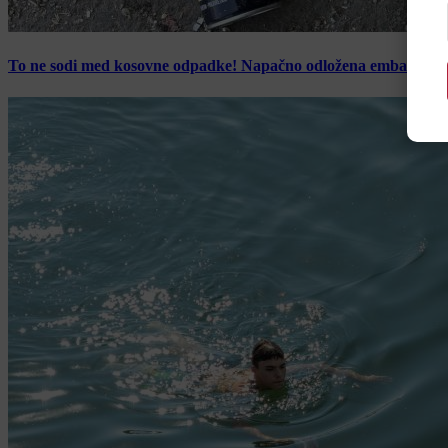
To ne sodi med kosovne odpadke! Napačno odložena embalaža z