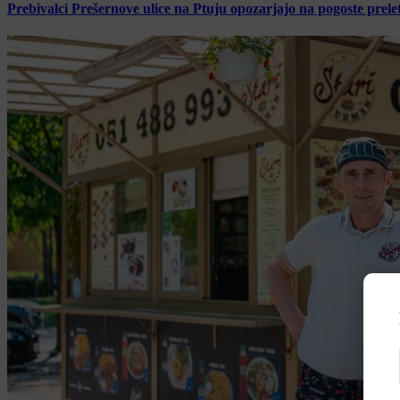
Prebivalci Prešernove ulice na Ptuju opozarjajo na pogoste pre