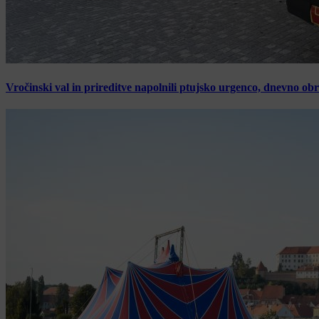
Vročinski val in prireditve napolnili ptujsko urgenco, dnevno ob