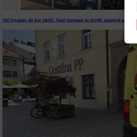
Od čevapov do žar plošč: Stari gurman že tretjič zapored navduš