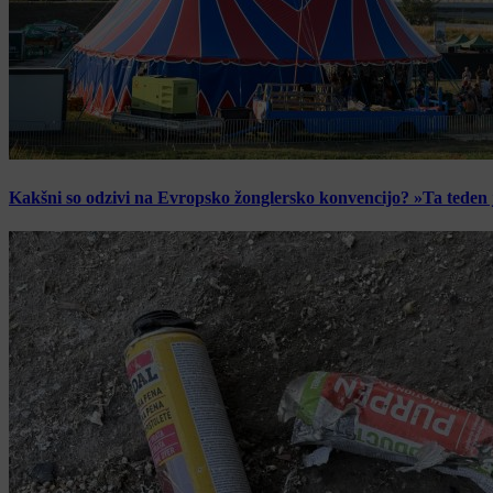
Kakšni so odzivi na Evropsko žonglersko konvencijo? »Ta teden je