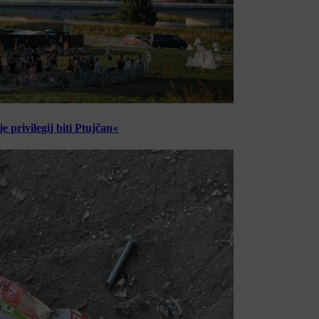
 privilegij biti Ptujčan«