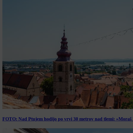
FOTO: Nad Ptujem hodijo po vrvi 30 metrov nad tlemi: »Moraš bi