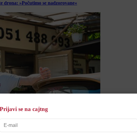
lete drona: »Počutimo se nadzorovane«
Prijavi se na cajtng