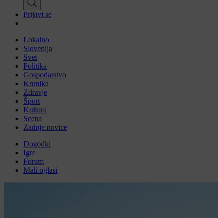
Prijavi se
Lokalno
Slovenija
Svet
Politika
Gospodarstvo
Kronika
Zdravje
Šport
Kultura
Scena
Zadnje novice
Dogodki
Igre
Forum
Mali oglasi