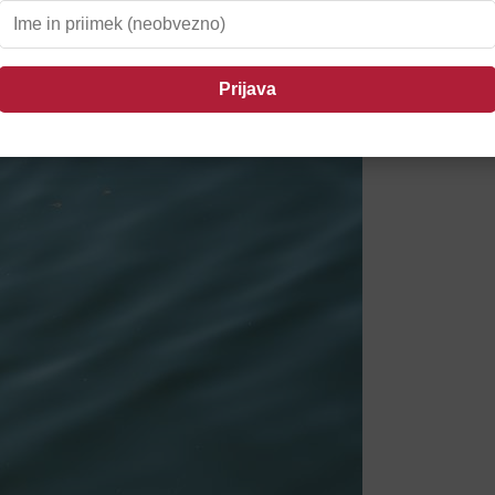
anetila požar v CERO Gajke