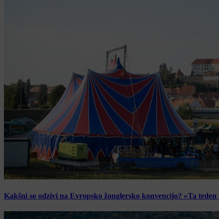
Kakšni so odzivi na Evropsko žonglersko konvencijo? »Ta teden je