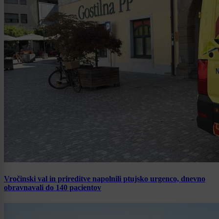
Vročinski val in prireditve napolnili ptujsko urgenco, dnevno
obravnavali do 140 pacientov