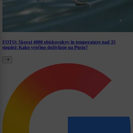
FOTO: Skoraj 4000 obiskovalcev in temperature nad 35
stopinj: Kako vročino doživljajo na Ptuju?