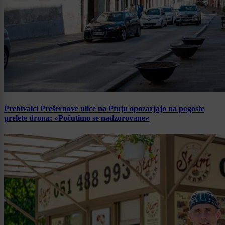
Prebivalci Prešernove ulice na Ptuju opozarjajo na pogoste
prelete drona: »Počutimo se nadzorovane«