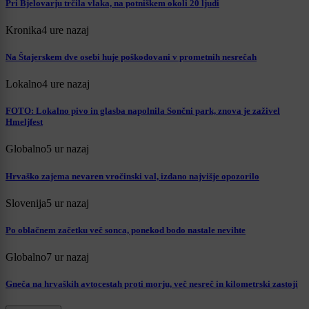
Pri Bjelovarju trčila vlaka, na potniškem okoli 20 ljudi
Kronika
4 ure nazaj
Na Štajerskem dve osebi huje poškodovani v prometnih nesrečah
Lokalno
4 ure nazaj
FOTO: Lokalno pivo in glasba napolnila Sončni park, znova je zaživel
Hmeljfest
Globalno
5 ur nazaj
Hrvaško zajema nevaren vročinski val, izdano najvišje opozorilo
Slovenija
5 ur nazaj
Po oblačnem začetku več sonca, ponekod bodo nastale nevihte
Globalno
7 ur nazaj
Gneča na hrvaških avtocestah proti morju, več nesreč in kilometrski zastoji