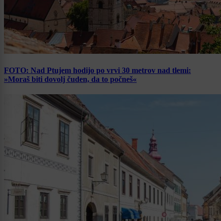
FOTO: Nad Ptujem hodijo po vrvi 30 metrov nad tlemi:
»Moraš biti dovolj čuden, da to počneš«