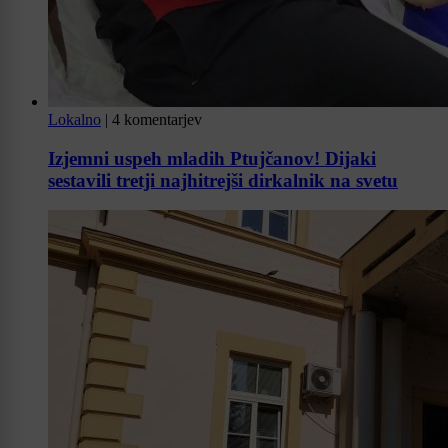
Lokalno
|
4 komentarjev
Izjemni uspeh mladih Ptujčanov! Dijaki
sestavili tretji najhitrejši dirkalnik na svetu