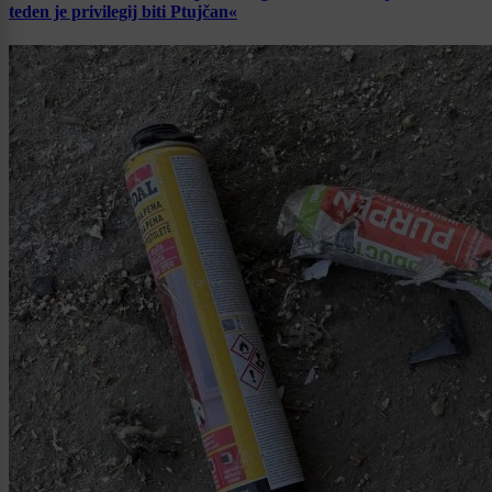
teden je privilegij biti Ptujčan«