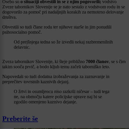
Osebo so
o situaciji obvestili in se z njim pogovorili;
vodstvo
Zveze tabornikov Slovenije se je nato sestalo z vodstvom rodu in se
dogovorilo za pomoč pri nadaljnjih korakih za nemoteno delovanje
društva.
Obvestili so tudi člane rodu ter njihove starše in jim ponudili
psihosocialno pomoč.
Od prejšnjega tedna so že izvedli nekaj razbremenilnih
delavnic.
Zveza tabornikov Slovenije, ki šteje približno
7000 članov
,
se s čim
takim sooča prvič, a bodo kljub temu začeli taborniško leto.
Napovedali so tudi dodatna izobraževanja za zaznavanje in
preprečitev tovrstnih kaznivih dejanj.
O žrtvi in osumljencu niso razkrili ničesar – tudi tega
ne, na območju katere policijske uprave naj bi se
zgodilo omenjeno kaznivo dejanje.
Preberite še