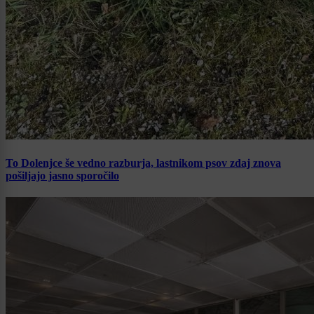
To Dolenjce še vedno razburja, lastnikom psov zdaj znova
pošiljajo jasno sporočilo