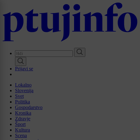
Skip
to
main
content
Prijavi se
Lokalno
Slovenija
Svet
Politika
Gospodarstvo
Kronika
Zdravje
Šport
Kultura
Scena