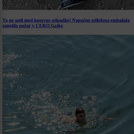
To ne sodi med kosovne odpadke! Napačno odložena embalaža
zanetila požar v CERO Gajke