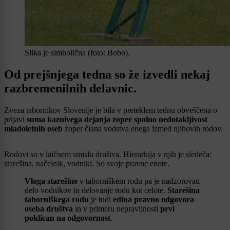
Slika je simbolična (foto: Bobo).
Od prejšnjega tedna so že izvedli nekaj
razbremenilnih delavnic.
Zveza tabornikov Slovenije je bila v preteklem tednu obveščena o
prijavi
suma kaznivega dejanja zoper spolno nedotakljivost
mladoletnih oseb
zoper člana vodstva enega izmed njihovih rodov.
Rodovi so v laičnem smislu društva. Hierarhija v njih je sledeča:
starešina, načelnik, vodniki. So svoje pravne enote.
Vloga starešine
v taborniškem rodu pa je nadzorovati
delo vodnikov in delovanje rodu kot celote.
Starešina
taborniškega rodu
je tudi
edina pravno odgovora
oseba društva
in v primeru nepravilnosti
prvi
poklican na odgovornost
.