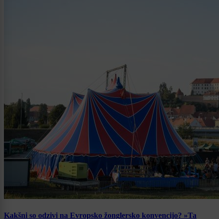
Kakšni so odzivi na Evropsko žonglersko konvencijo? »Ta