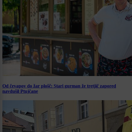
Od čevapov do žar plošč: Stari gurman že tretjič zapored
navdušil Ptujčane