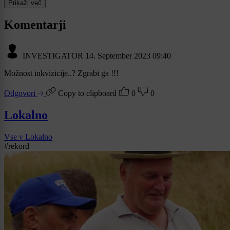
Prikaži več
Komentarji
INVESTIGATOR
14. September 2023 09:40
Možnost inkvizicije..? Zgrabi ga !!!
Odgovori
Copy to clipboard
0
0
Lokalno
Vse v Lokalno
#rekord