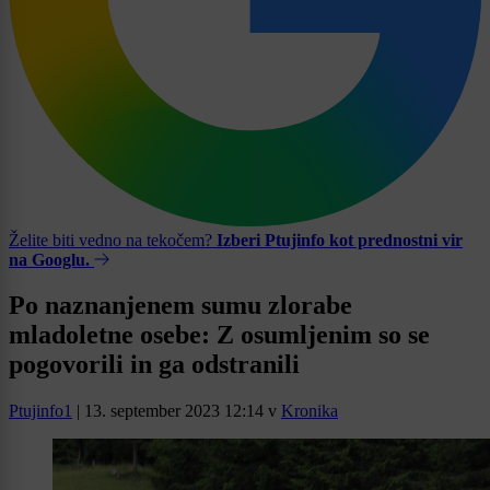
Želite biti vedno na tekočem?
Izberi Ptujinfo kot prednostni vir
na Googlu.
Po naznanjenem sumu zlorabe
mladoletne osebe: Z osumljenim so se
pogovorili in ga odstranili
Ptujinfo1
|
13. september 2023 12:14
v
Kronika