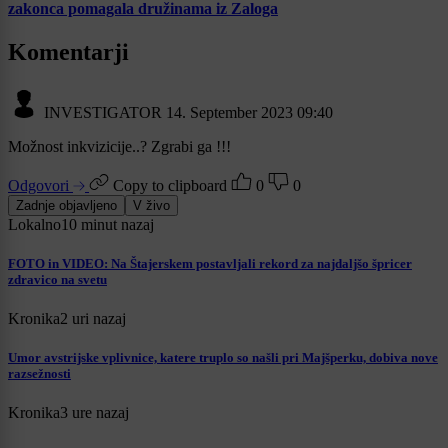
zakonca pomagala družinama iz Zaloga
Komentarji
INVESTIGATOR
14. September 2023 09:40
Možnost inkvizicije..? Zgrabi ga !!!
Odgovori
Copy to clipboard
0
0
Zadnje objavljeno
V živo
Lokalno
10 minut nazaj
FOTO in VIDEO: Na Štajerskem postavljali rekord za najdaljšo špricer
zdravico na svetu
Kronika
2 uri nazaj
Umor avstrijske vplivnice, katere truplo so našli pri Majšperku, dobiva nove
razsežnosti
Kronika
3 ure nazaj