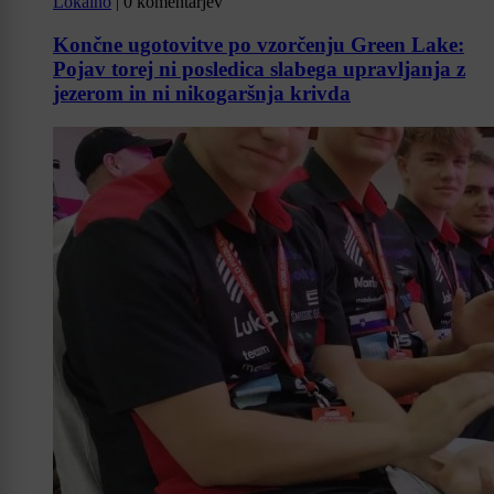
Lokalno
|
0 komentarjev
Končne ugotovitve po vzorčenju Green Lake:
Pojav torej ni posledica slabega upravljanja z
jezerom in ni nikogaršnja krivda