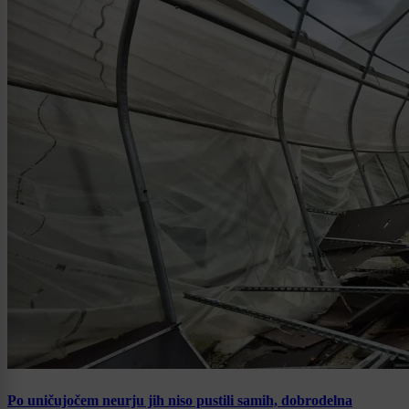
Po uničujočem neurju jih niso pustili samih, dobrodelna