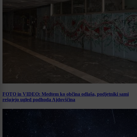
FOTO in VIDEO: Medtem ko občina odlaša, podjetniki sami
rešujejo ugled podhoda Ajdovščina