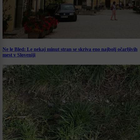
Ne le Bled: Le nekaj minut stran se skriva eno najbolj očarljivih
mest v Sloveniji