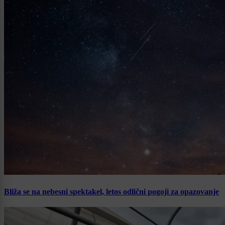
Bliža se na nebesni spektakel, letos odlični pogoji za opazovanje