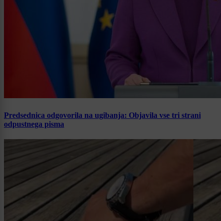
Predsednica odgovorila na ugibanja: Objavila vse tri strani
odpustnega pisma