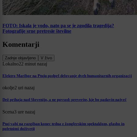
FOTO: Iskala je vodo, nato pa se je zgodila tragedija?
Fotografije srne pretresle številne
Komentarji
Zadnje objavljeno
V živo
Lokalno
22 minut nazaj
Elektro Maribor na Ptuju podprl delovanje dveh humanitarnih organizacij
okolje
2 uri nazaj
Dež prihaja nad Slovenijo, a ne povsod: preverite, kje bo padavin največ
Scena
3 ure nazaj
Ptuj vabi na razgiban konec tedna z žonglerskim spektaklom, glasbo in
poletnimi doživetji