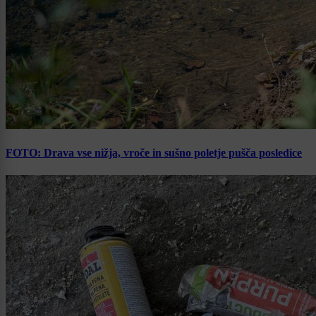
FOTO: Drava vse nižja, vroče in sušno poletje pušča posledice