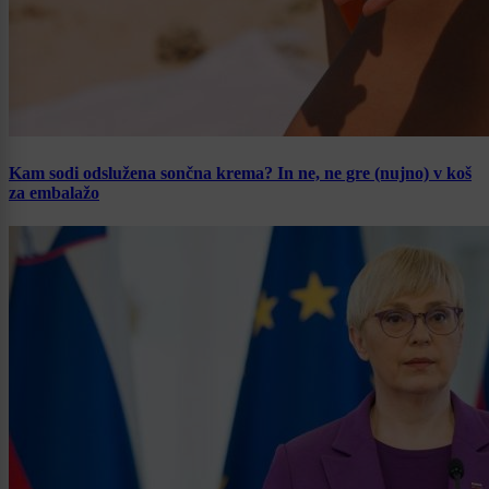
Kam sodi odslužena sončna krema? In ne, ne gre (nujno) v koš
za embalažo