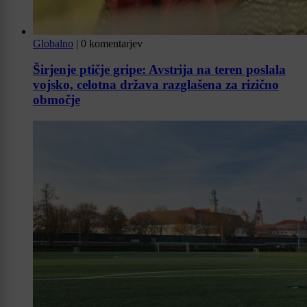
Globalno
|
0 komentarjev
Širjenje ptičje gripe: Avstrija na teren poslala
vojsko, celotna država razglašena za rizično
območje