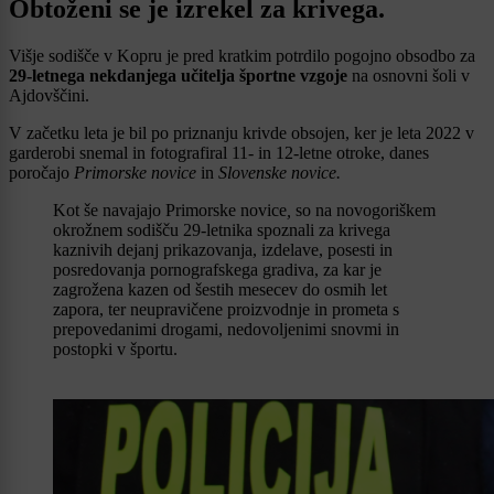
Obtoženi se je izrekel za krivega.
Višje sodišče v Kopru je pred kratkim potrdilo pogojno obsodbo za
29-letnega nekdanjega učitelja športne vzgoje
na osnovni šoli v
Ajdovščini.
V začetku leta je bil po priznanju krivde obsojen, ker je leta 2022 v
garderobi snemal in fotografiral 11- in 12-letne otroke, danes
poročajo
Primorske novice
in
Slovenske novice.
Kot še navajajo Primorske novice
,
so na novogoriškem
okrožnem sodišču 29-letnika spoznali za krivega
kaznivih dejanj prikazovanja, izdelave, posesti in
posredovanja pornografskega gradiva, za kar je
zagrožena kazen od šestih mesecev do osmih let
zapora, ter neupravičene proizvodnje in prometa s
prepovedanimi drogami, nedovoljenimi snovmi in
postopki v športu.