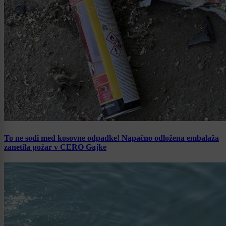
To ne sodi med kosovne odpadke! Napačno odložena embalaža
zanetila požar v CERO Gajke