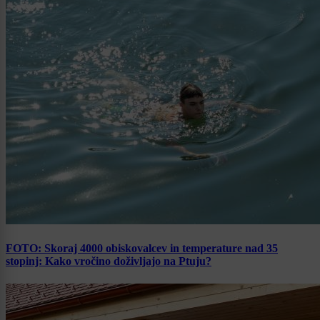
FOTO: Skoraj 4000 obiskovalcev in temperature nad 35
stopinj: Kako vročino doživljajo na Ptuju?