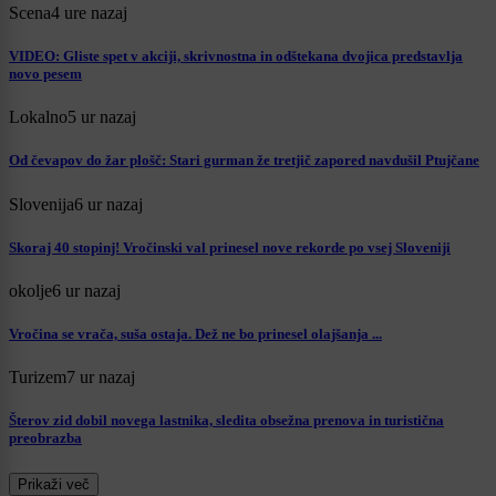
Scena
4 ure nazaj
VIDEO: Gliste spet v akciji, skrivnostna in odštekana dvojica predstavlja
novo pesem
Lokalno
5 ur nazaj
Od čevapov do žar plošč: Stari gurman že tretjič zapored navdušil Ptujčane
Slovenija
6 ur nazaj
Skoraj 40 stopinj! Vročinski val prinesel nove rekorde po vsej Sloveniji
okolje
6 ur nazaj
Vročina se vrača, suša ostaja. Dež ne bo prinesel olajšanja ...
Turizem
7 ur nazaj
Šterov zid dobil novega lastnika, sledita obsežna prenova in turistična
preobrazba
Prikaži več