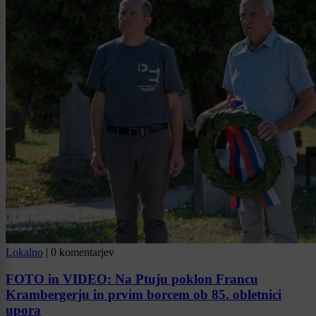
Lokalno
|
0 komentarjev
FOTO in VIDEO: Na Ptuju poklon Francu
Krambergerju in prvim borcem ob 85. obletnici
upora