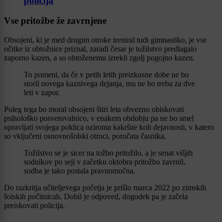
policija
Vse pritožbe že zavrnjene
Obsojeni, ki je med drugim otroke treniral tudi gimnastiko, je vse
očitke iz obtožnice priznal, zaradi česar je tožilstvo predlagalo
zaporno kazen, a so obtoženemu izrekli zgolj pogojno kazen.
To pomeni, da če v petih letih preizkusne dobe ne bo
storil novega kaznivega dejanja, mu ne bo treba za dve
leti v zapor.
Poleg tega bo moral obsojeni štiri leta obvezno obiskovati
psihološko posvetovalnico, v enakem obdobju pa ne bo smel
opravljati svojega poklica oziroma kakršne koli dejavnosti, v katero
so vključeni osnovnošolski otroci, poročata časnika.
Tožilstvo se je sicer na tožbo pritožilo, a je senat višjih
sodnikov po seji v začetku oktobra pritožbo zavrnil,
sodba je tako postala pravnomočna.
Do razkritja učiteljevega početja je prišlo marca 2022 po zimskih
šolskih počitnicah. Dobil je odpoved, dogodek pa je začela
preiskovati policija.