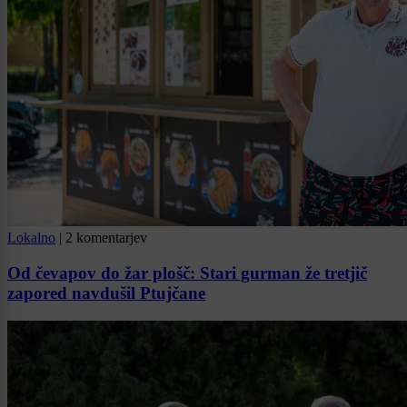
Lokalno
|
2 komentarjev
Od čevapov do žar plošč: Stari gurman že tretjič
zapored navdušil Ptujčane