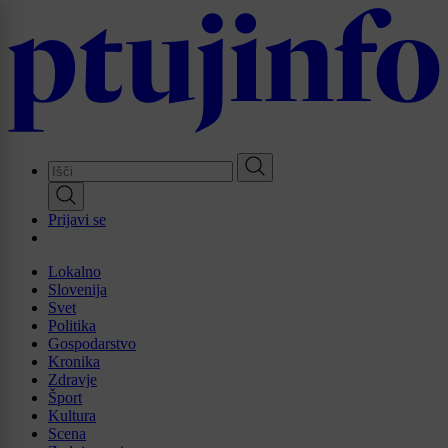
Skip
to
main
content
Prijavi se
Lokalno
Slovenija
Svet
Politika
Gospodarstvo
Kronika
Zdravje
Šport
Kultura
Scena