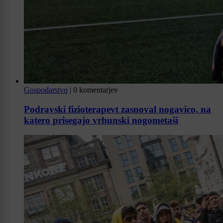
Gospodarstvo
|
0 komentarjev
Podravski fizioterapevt zasnoval nogavico, na
katero prisegajo vrhunski nogometaši