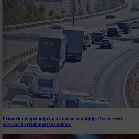
Primorka je spet odprta, a kaos se nadaljuje: Dve nesreči
povzročili večkilometrske kolone