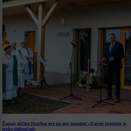
Župan občine Hajdina gre po nov mandat: »Začete projekte je
treba dokončati«