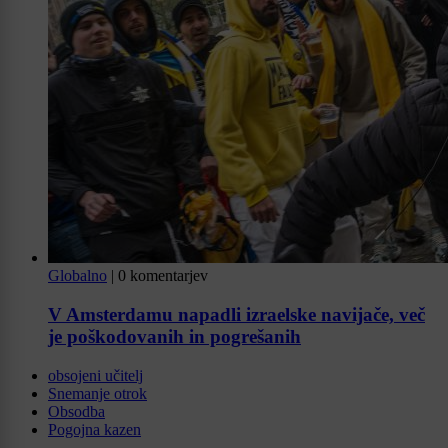
Globalno
|
0 komentarjev
V Amsterdamu napadli izraelske navijače, več
je poškodovanih in pogrešanih
obsojeni učitelj
Snemanje otrok
Obsodba
Pogojna kazen