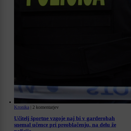
Kronika
|
2 komentarjev
Učitelj športne vzgoje naj bi v garderobah
snemal učence pri preoblačenju, na delu že