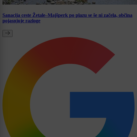
Sanacija ceste Žetale–Majšperk po plazu se še ni začela, občina
pojasnjuje razloge