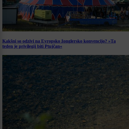
Kakšni so odzivi na Evropsko žonglersko konvencijo? »Ta
teden je privilegij biti Ptujčan«