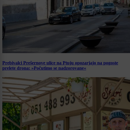
Prebivalci Prešernove ulice na Ptuju opozarjajo na pogoste
prelete drona: »Počutimo se nadzorovane«