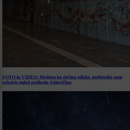
FOTO in VIDEO: Medtem ko občina odlaša, podjetniki sami
rešujejo ugled podhoda Ajdovščina