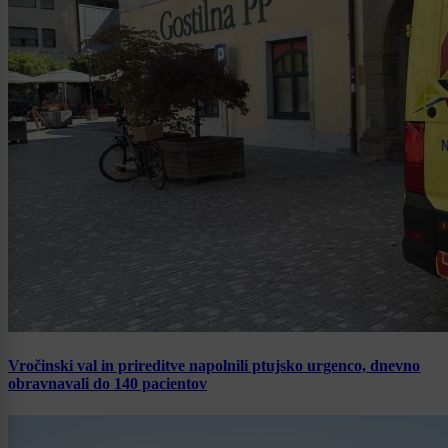
Vročinski val in prireditve napolnili ptujsko urgenco, dnevno
obravnavali do 140 pacientov