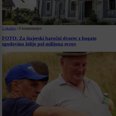
Lokalno
|
0 komentarjev
FOTO: Za štajerski baročni dvorec z bogato
zgodovino želijo pol milijona evrov