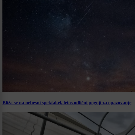
Bliža se na nebesni spektakel, letos odlični pogoji za opazovanje