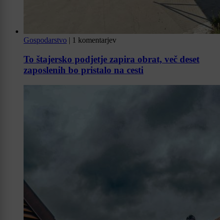
Gospodarstvo
|
1 komentarjev
To štajersko podjetje zapira obrat, več deset
zaposlenih bo pristalo na cesti