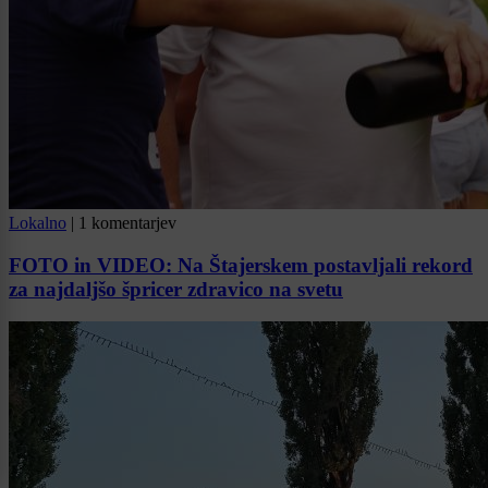
Lokalno
|
1 komentarjev
FOTO in VIDEO: Na Štajerskem postavljali rekord
za najdaljšo špricer zdravico na svetu