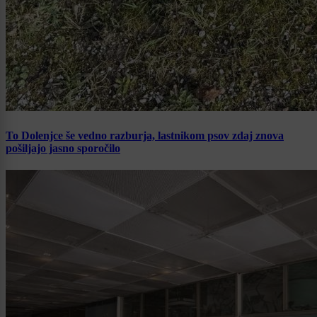
To Dolenjce še vedno razburja, lastnikom psov zdaj znova
pošiljajo jasno sporočilo