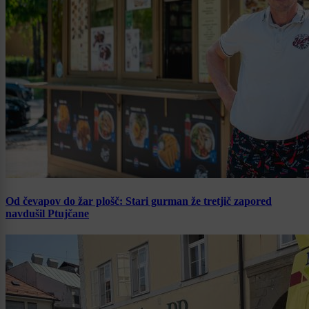
Od čevapov do žar plošč: Stari gurman že tretjič zapored
navdušil Ptujčane