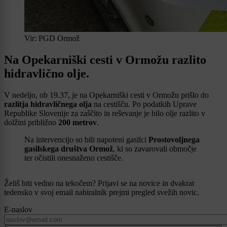
Vir: PGD Ormož
Na Opekarniški cesti v Ormožu razlito
hidravlično olje.
V nedeljo, ob 19.37, je na Opekarniški cesti v Ormožu prišlo do
razlitja hidravličnega olja
na cestišču. Po podatkih Uprave
Republike Slovenije za zaščito in reševanje je bilo olje razlito v
dolžini približno
200 metrov
.
Na intervencijo so bili napoteni gasilci
Prostovoljnega
gasilskega društva Ormož
, ki so zavarovali območje
ter očistili onesnaženo cestišče.
Želiš biti vedno na tekočem? Prijavi se na novice in dvakrat
tedensko v svoj email nabiralnik prejmi pregled svežih novic.
E-naslov