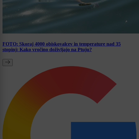
FOTO: Skoraj 4000 obiskovalcev in temperature nad 35
stopinj: Kako vročino doživljajo na Ptuju?