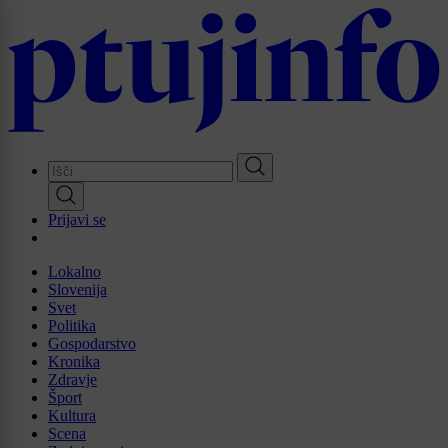
Skip
to
main
content
Prijavi se
Lokalno
Slovenija
Svet
Politika
Gospodarstvo
Kronika
Zdravje
Šport
Kultura
Scena