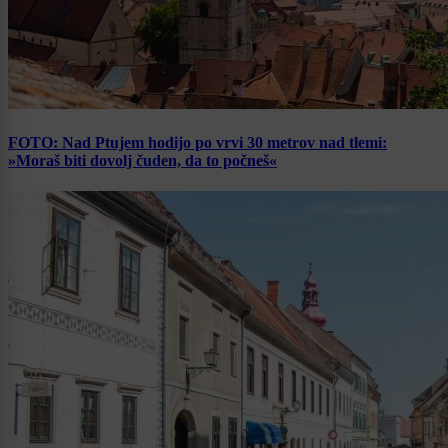
FOTO: Nad Ptujem hodijo po vrvi 30 metrov nad tlemi:
»Moraš biti dovolj čuden, da to počneš«