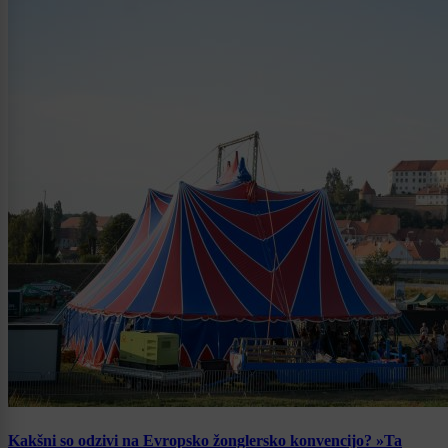
Kakšni so odzivi na Evropsko žonglersko konvencijo? »Ta