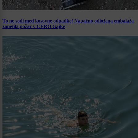
To ne sodi med kosovne odpadke! Napačno odložena embalaža
zanetila požar v CERO Gajke