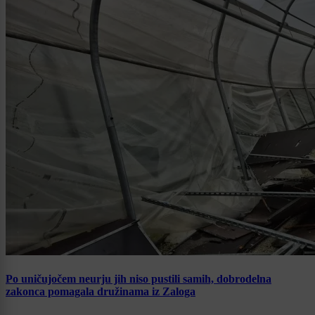
Po uničujočem neurju jih niso pustili samih, dobrodelna
zakonca pomagala družinama iz Zaloga