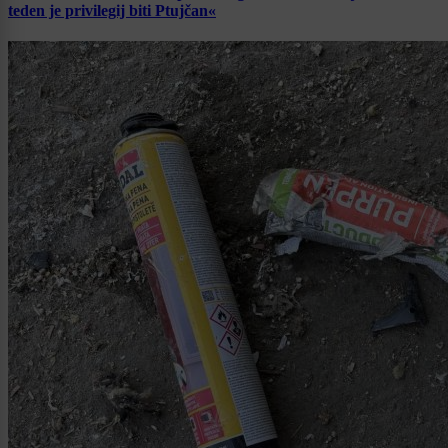
teden je privilegij biti Ptujčan«