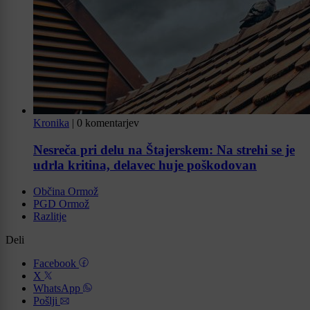
Kronika
|
0 komentarjev
Nesreča pri delu na Štajerskem: Na strehi se je
udrla kritina, delavec huje poškodovan
Občina Ormož
PGD Ormož
Razlitje
Deli
Facebook
X
WhatsApp
Pošlji