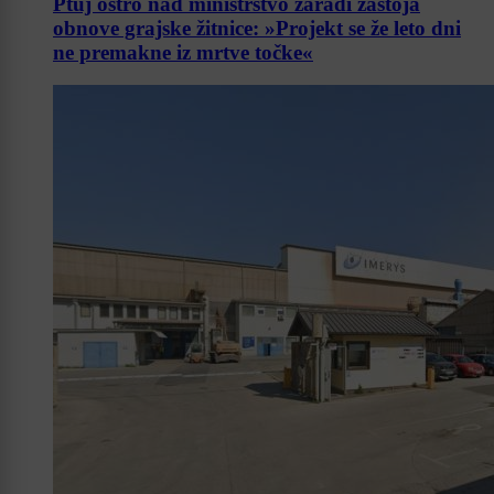
Ptuj ostro nad ministrstvo zaradi zastoja
obnove grajske žitnice: »Projekt se že leto dni
ne premakne iz mrtve točke«