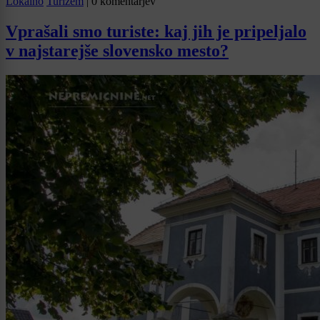
Lokalno
Turizem
|
0 komentarjev
Vprašali smo turiste: kaj jih je pripeljalo
v najstarejše slovensko mesto?