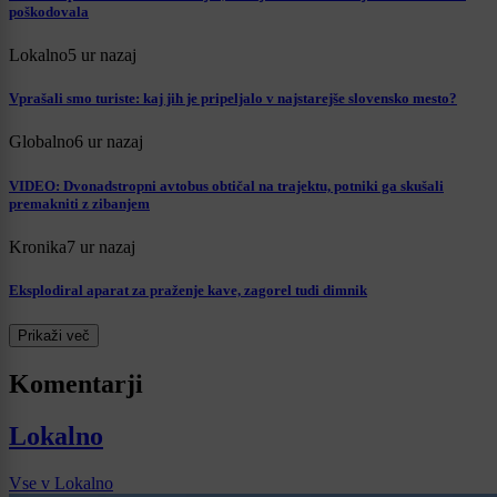
poškodovala
Lokalno
5 ur nazaj
Vprašali smo turiste: kaj jih je pripeljalo v najstarejše slovensko mesto?
Globalno
6 ur nazaj
VIDEO: Dvonadstropni avtobus obtičal na trajektu, potniki ga skušali
premakniti z zibanjem
Kronika
7 ur nazaj
Eksplodiral aparat za praženje kave, zagorel tudi dimnik
Prikaži več
Komentarji
Lokalno
Vse v Lokalno