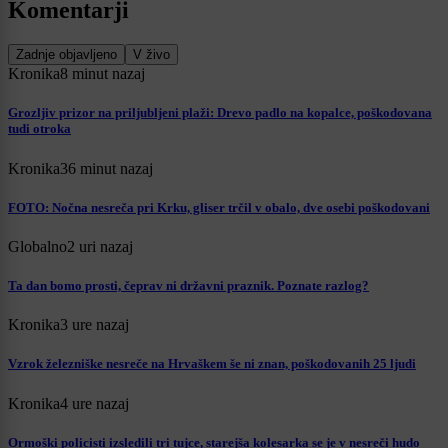
Komentarji
Zadnje objavljeno
V živo
Kronika
8 minut nazaj
Grozljiv prizor na priljubljeni plaži: Drevo padlo na kopalce, poškodovana
tudi otroka
Kronika
36 minut nazaj
FOTO: Nočna nesreča pri Krku, gliser trčil v obalo, dve osebi poškodovani
Globalno
2 uri nazaj
Ta dan bomo prosti, čeprav ni državni praznik. Poznate razlog?
Kronika
3 ure nazaj
Vzrok železniške nesreče na Hrvaškem še ni znan, poškodovanih 25 ljudi
Kronika
4 ure nazaj
Ormoški policisti izsledili tri tujce, starejša kolesarka se je v nesreči hudo