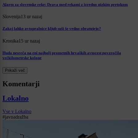
Alarm za slovenske reke: Drava med rekami z izredno nizkim pretokom
Slovenija
13 ur nazaj
Zakaj lahko avtopralnice kljub suši še vedno obratujejo?
Kronika
15 ur nazaj
Huda nesreča na eni najbolj prometnih hrvaških avtocest povzročila
večkilometrske kolone
Prikaži več
Komentarji
Lokalno
Vse v Lokalno
#javnadražba