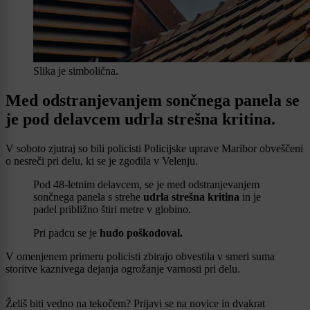
Slika je simbolična.
Med odstranjevanjem sončnega panela se
je pod delavcem udrla strešna kritina.
V soboto zjutraj so bili policisti Policijske uprave Maribor obveščeni
o nesreči pri delu, ki se je zgodila v Velenju.
Pod 48-letnim delavcem, se je med odstranjevanjem
sončnega panela s strehe
udrla strešna kritina
in je
padel približno štiri metre v globino.
Pri padcu se je
hudo poškodoval.
V omenjenem primeru policisti zbirajo obvestila v smeri suma
storitve kaznivega dejanja ogrožanje varnosti pri delu.
Želiš biti vedno na tekočem? Prijavi se na novice in dvakrat