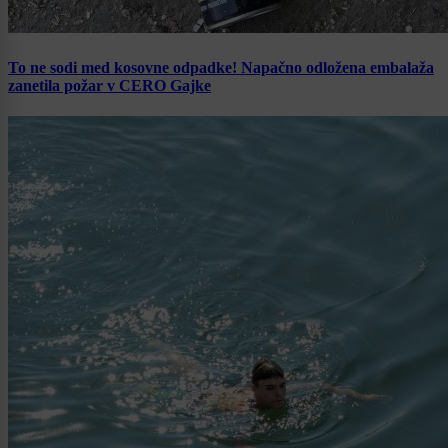
To ne sodi med kosovne odpadke! Napačno odložena embalaža
zanetila požar v CERO Gajke