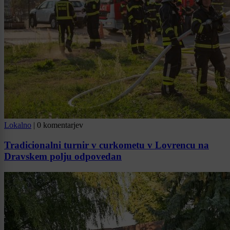
Lokalno
|
0 komentarjev
Tradicionalni turnir v curkometu v Lovrencu na
Dravskem polju odpovedan