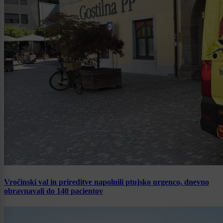
Vročinski val in prireditve napolnili ptujsko urgenco, dnevno
obravnavali do 140 pacientov