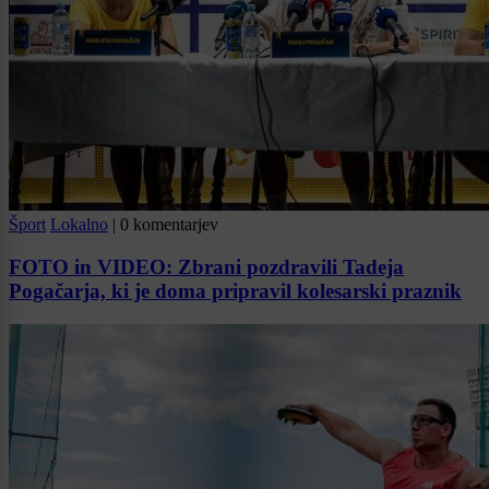
Šport
Lokalno
|
0 komentarjev
FOTO in VIDEO: Zbrani pozdravili Tadeja
Pogačarja, ki je doma pripravil kolesarski praznik