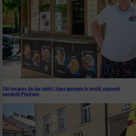
Od čevapov do žar plošč: Stari gurman že tretjič zapored
navdušil Ptujčane