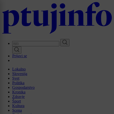
Skip
to
main
content
Prijavi se
Lokalno
Slovenija
Svet
Politika
Gospodarstvo
Kronika
Zdravje
Šport
Kultura
Scena