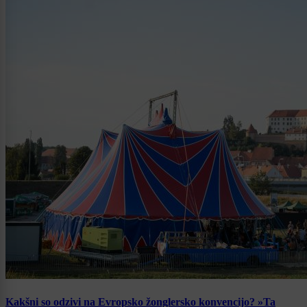
Kakšni so odzivi na Evropsko žonglersko konvencijo? »Ta