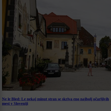
Ne le Bled: Le nekaj minut stran se skriva eno najbolj očarljivih
mest v Sloveniji