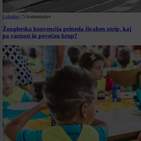
Lokalno
|
5 komentarjev
Žonglerska konvencija prinesla živahen utrip, kaj
pa varnost in povečan hrup?