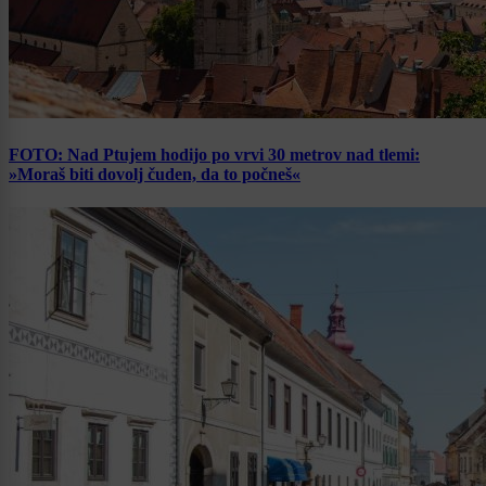
FOTO: Nad Ptujem hodijo po vrvi 30 metrov nad tlemi:
»Moraš biti dovolj čuden, da to počneš«