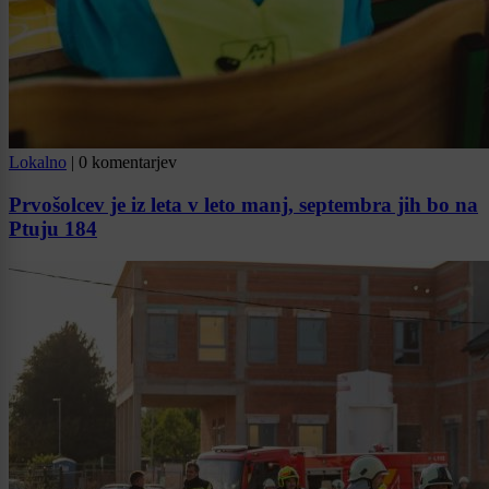
Lokalno
|
0 komentarjev
Prvošolcev je iz leta v leto manj, septembra jih bo na
Ptuju 184