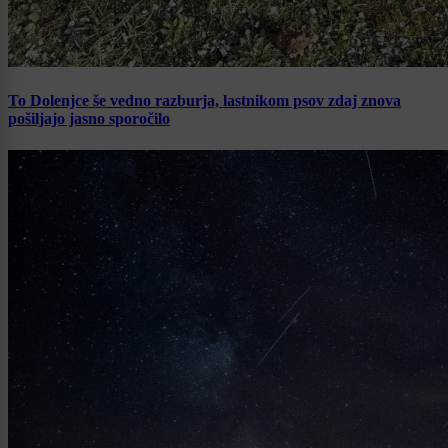
To Dolenjce še vedno razburja, lastnikom psov zdaj znova
pošiljajo jasno sporočilo