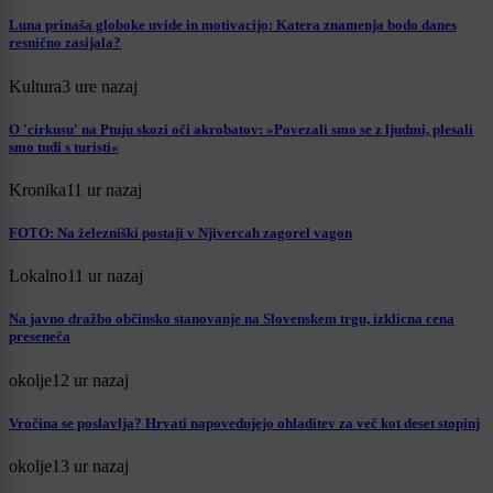
Luna prinaša globoke uvide in motivacijo: Katera znamenja bodo danes
resnično zasijala?
Kultura
3 ure nazaj
O 'cirkusu' na Ptuju skozi oči akrobatov: »Povezali smo se z ljudmi, plesali
smo tudi s turisti«
Kronika
11 ur nazaj
FOTO: Na železniški postaji v Njivercah zagorel vagon
Lokalno
11 ur nazaj
Na javno dražbo občinsko stanovanje na Slovenskem trgu, izklicna cena
preseneča
okolje
12 ur nazaj
Vročina se poslavlja? Hrvati napovedujejo ohladitev za več kot deset stopinj
okolje
13 ur nazaj