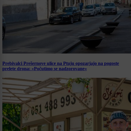
Prebivalci Prešernove ulice na Ptuju opozarjajo na pogoste
prelete drona: »Počutimo se nadzorovane«