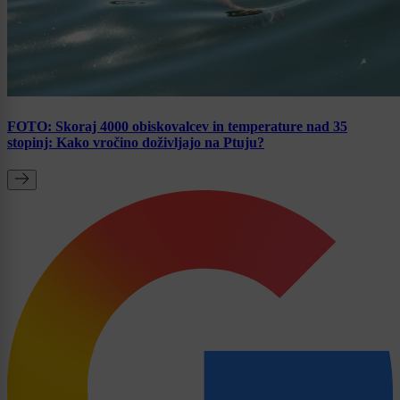
FOTO: Skoraj 4000 obiskovalcev in temperature nad 35
stopinj: Kako vročino doživljajo na Ptuju?