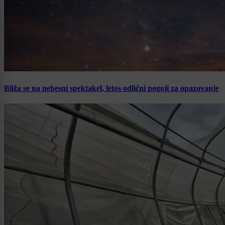
Bliža se na nebesni spektakel, letos odlični pogoji za opazovanje