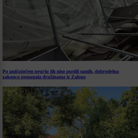
Po uničujočem neurju jih niso pustili samih, dobrodelna
zakonca pomagala družinama iz Zaloga