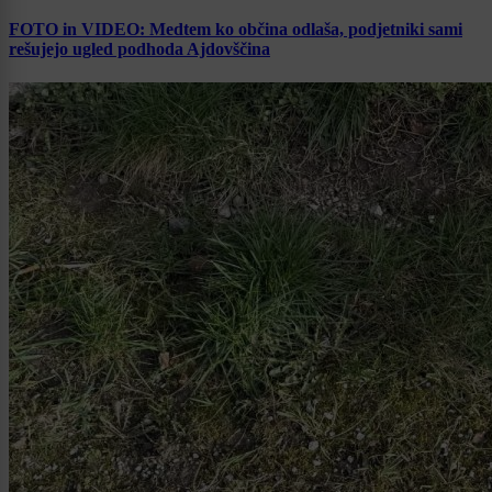
FOTO in VIDEO: Medtem ko občina odlaša, podjetniki sami
rešujejo ugled podhoda Ajdovščina