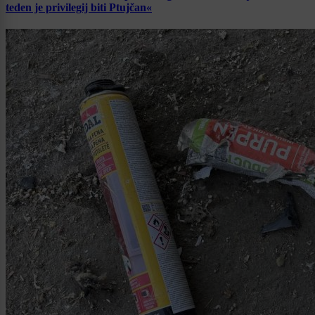
teden je privilegij biti Ptujčan«