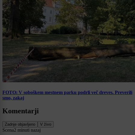
FOTO: V soboškem mestnem parku podrli več dreves. Preverili
smo, zakaj
Komentarji
Zadnje objavljeno
V živo
Scena
2 minuti nazaj