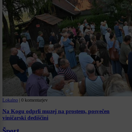
Lokalno
|
0 komentarjev
Na Kogu odprli muzej na prostem, posvečen
viničarski dediščini
Šport