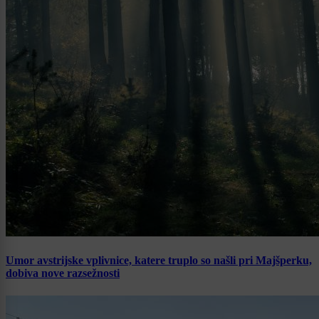
Umor avstrijske vplivnice, katere truplo so našli pri Majšperku,
dobiva nove razsežnosti