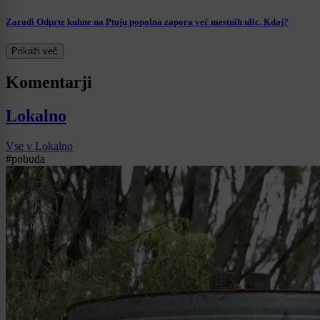
Zaradi Odprte kuhne na Ptuju popolna zapora več mestnih ulic. Kdaj?
Prikaži več
Komentarji
Lokalno
Vse v Lokalno
#pobuda