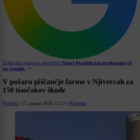
Želite biti vedno na tekočem?
Izberi Ptujinfo kot prednostni vir
na Googlu.
V požaru piščančje farme v Njivercah za
150 tisočakov škode
Ptujinfo
|
15. januar 2026 12:12
v
Kronika