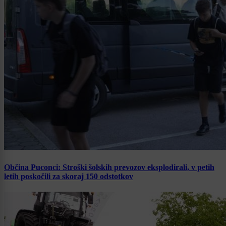
Občina Puconci: Stroški šolskih prevozov eksplodirali, v petih
letih poskočili za skoraj 150 odstotkov