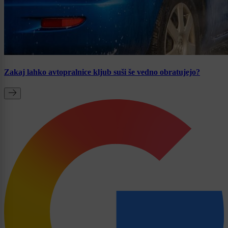
Zakaj lahko avtopralnice kljub suši še vedno obratujejo?