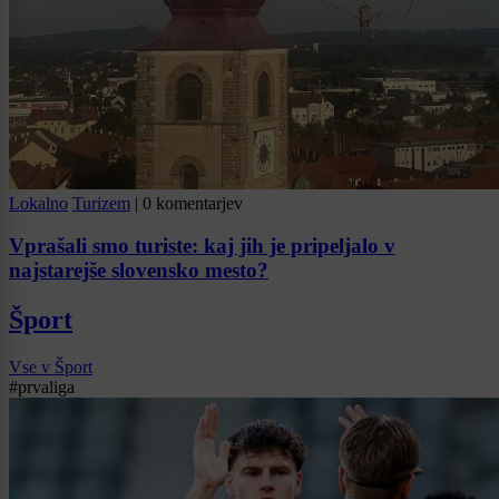
Lokalno
Turizem
|
0 komentarjev
Vprašali smo turiste: kaj jih je pripeljalo v
najstarejše slovensko mesto?
Šport
Vse v Šport
#prvaliga