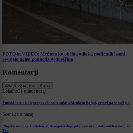
FOTO in VIDEO: Medtem ko občina odlaša, podjetniki sami
rešujejo ugled podhoda Ajdovščina
Komentarji
Zadnje objavljeno
V živo
Lokalno
21 minut nazaj
Ptujski svetnik ob prepovedi zalivanja: »Birokracija spi, vrtovi pa se sušijo«
Scena
2 uri nazaj
Ptujska skupina Hudobni Volk napoveduje jubilejni šov z dobrodelno noto za
Tea