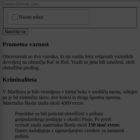
CAPTCHA
Nisem robot
Naročite se
Prometna varnost
Obravnavali so dva voznika, ki sta vozila brez veljavnih vozniških
dovoljenj na območju Rač in Ruš. Vozili so jima bili zaseženi, sledi
obdolžilni predlog.
Kriminaliteta
V Mariboru je bilo vlomljeno v kletni boks v središču mesta, odtujen
pa je bil električni skiro, dve kolesi in druga športna oprema.
Materialna škoda znaša okoli 4000 evrov.
Popoldne so bili policisti obveščeni o požaru
gospodarskega poslopja v okolici Ptuja. Po prvih
ocenah znaša materialna škoda okoli
150 tisoč evrov.
Danes nadaljujejo z ugotavljanjem vzrokov za nastanek
požara.