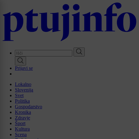
Skip
to
main
content
Prijavi se
Lokalno
Slovenija
Svet
Politika
Gospodarstvo
Kronika
Zdravje
Šport
Kultura
Scena