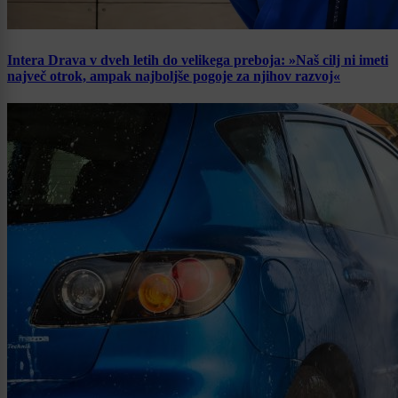
Intera Drava v dveh letih do velikega preboja: »Naš cilj ni imeti
največ otrok, ampak najboljše pogoje za njihov razvoj«