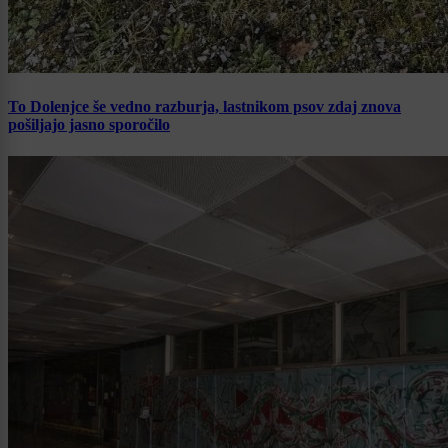
To Dolenjce še vedno razburja, lastnikom psov zdaj znova
pošiljajo jasno sporočilo