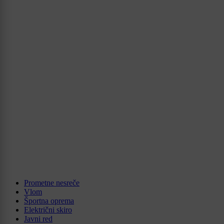
Prometne nesreče
Vlom
Športna oprema
Električni skiro
Javni red