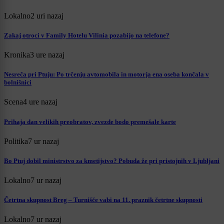
Lokalno
2 uri nazaj
Zakaj otroci v Family Hotelu Vilinia pozabijo na telefone?
Kronika
3 ure nazaj
Nesreča pri Ptuju: Po trčenju avtomobila in motorja ena oseba končala v
bolnišnici
Scena
4 ure nazaj
Prihaja dan velikih preobratov, zvezde bodo premešale karte
Politika
7 ur nazaj
Bo Ptuj dobil ministrstvo za kmetijstvo? Pobuda že pri pristojnih v Ljubljani
Lokalno
7 ur nazaj
Četrtna skupnost Breg – Turnišče vabi na 11. praznik četrtne skupnosti
Lokalno
7 ur nazaj