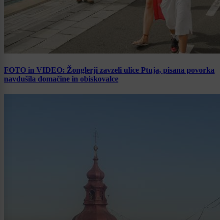
FOTO in VIDEO: Žonglerji zavzeli ulice Ptuja, pisana povorka
navdušila domačine in obiskovalce