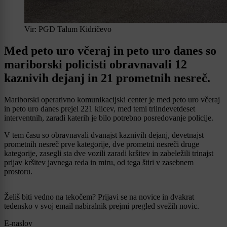
Vir: PGD Talum Kidričevo
Med peto uro včeraj in peto uro danes so
mariborski policisti obravnavali 12
kaznivih dejanj in 21 prometnih nesreč.
Mariborski operativno komunikacijski center je med peto uro včeraj
in peto uro danes prejel 221 klicev, med temi triindevetdeset
interventnih, zaradi katerih je bilo potrebno posredovanje policije.
V tem času so obravnavali dvanajst kaznivih dejanj, devetnajst
prometnih nesreč prve kategorije, dve prometni nesreči druge
kategorije, zasegli sta dve vozili zaradi kršitev in zabeležili trinajst
prijav kršitev javnega reda in miru, od tega štiri v zasebnem
prostoru.
Želiš biti vedno na tekočem? Prijavi se na novice in dvakrat
tedensko v svoj email nabiralnik prejmi pregled svežih novic.
E-naslov