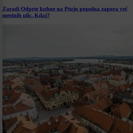
Zaradi Odprte kuhne na Ptuju popolna zapora več
mestnih ulic. Kdaj?