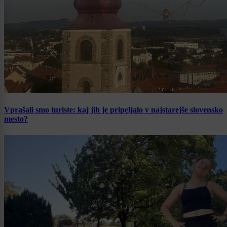
Vprašali smo turiste: kaj jih je pripeljalo v najstarejše slovensko
mesto?