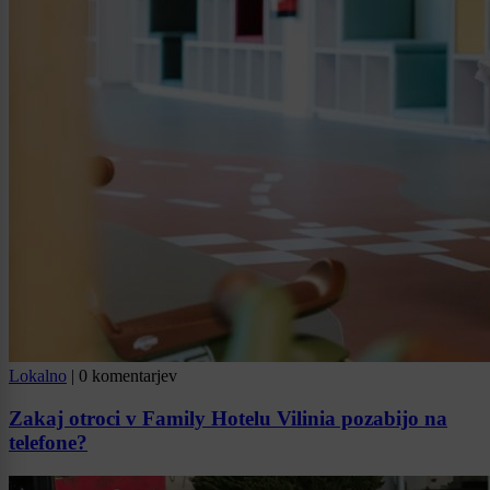
Lokalno
|
0 komentarjev
Zakaj otroci v Family Hotelu Vilinia pozabijo na
telefone?