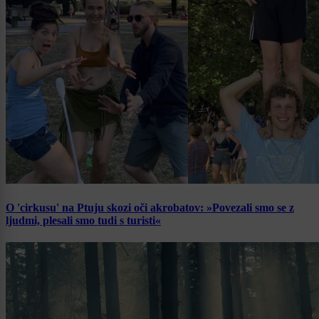
O 'cirkusu' na Ptuju skozi oči akrobatov: »Povezali smo se z
ljudmi, plesali smo tudi s turisti«