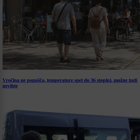
Vročina ne popušča, temperature spet do 36 stopinj, možne tudi
nevihte