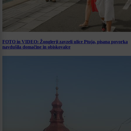
FOTO in VIDEO: Žonglerji zavzeli ulice Ptuja, pisana povorka
navdušila domačine in obiskovalce