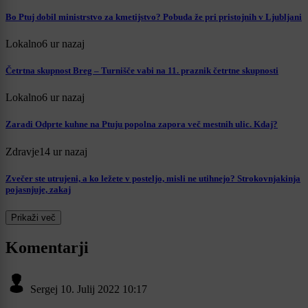
Bo Ptuj dobil ministrstvo za kmetijstvo? Pobuda že pri pristojnih v Ljubljani
Lokalno
6 ur nazaj
Četrtna skupnost Breg – Turnišče vabi na 11. praznik četrtne skupnosti
Lokalno
6 ur nazaj
Zaradi Odprte kuhne na Ptuju popolna zapora več mestnih ulic. Kdaj?
Zdravje
14 ur nazaj
Zvečer ste utrujeni, a ko ležete v posteljo, misli ne utihnejo? Strokovnjakinja
pojasnjuje, zakaj
Prikaži več
Komentarji
Sergej
10. Julij 2022 10:17