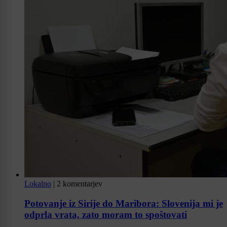
Lokalno
|
2 komentarjev
Potovanje iz Sirije do Maribora: Slovenija mi je
odprla vrata, zato moram to spoštovati