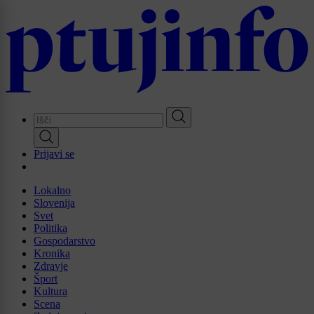
Skip
to
main
content
Prijavi se
Lokalno
Slovenija
Svet
Politika
Gospodarstvo
Kronika
Zdravje
Šport
Kultura
Scena