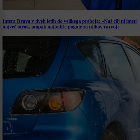
Intera Drava v dveh letih do velikega preboja: »Naš cilj ni imeti
največ otrok, ampak najboljše pogoje za njihov razvoj«