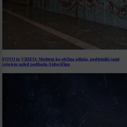
FOTO in VIDEO: Medtem ko občina odlaša, podjetniki sami
rešujejo ugled podhoda Ajdovščina