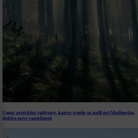
Umor avstrijske vplivnice, katere truplo so našli pri Majšperku,
dobiva nove razsežnosti