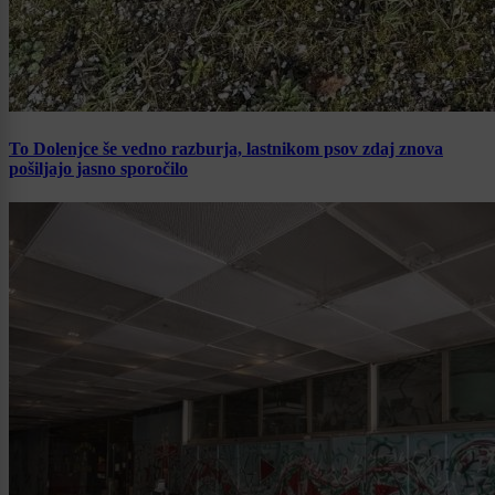
To Dolenjce še vedno razburja, lastnikom psov zdaj znova
pošiljajo jasno sporočilo