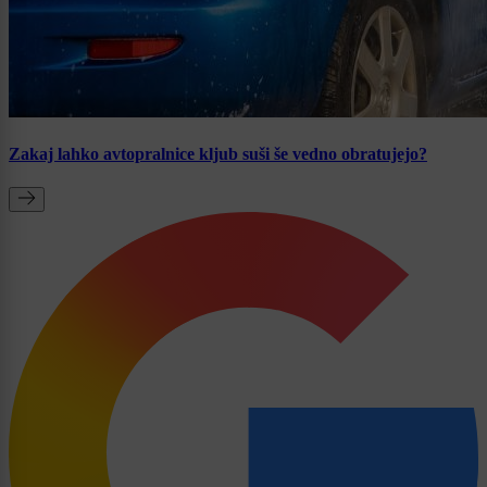
Zakaj lahko avtopralnice kljub suši še vedno obratujejo?