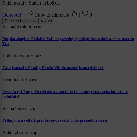
Pojdi nazaj v Sudan in boš ok
Odgovori
Copy to clipboard
1
0
Zadnje objavljeno
V živo
Scena
46 minut nazaj
Ptujska skupina Hudobni Volk napoveduje jubilejni šov z dobrodelno noto za
Tea
Lokalno
eno uro nazaj
Zakaj otroci v Family Hotelu Vilinia pozabijo na telefone?
Kronika
2 uri nazaj
Nesreča pri Ptuju: Po trčenju avtomobila in motorja ena oseba končala v
bolnišnici
Scena
4 ure nazaj
Prihaja dan velikih preobratov, zvezde bodo premešale karte
Politika
6 ur nazaj