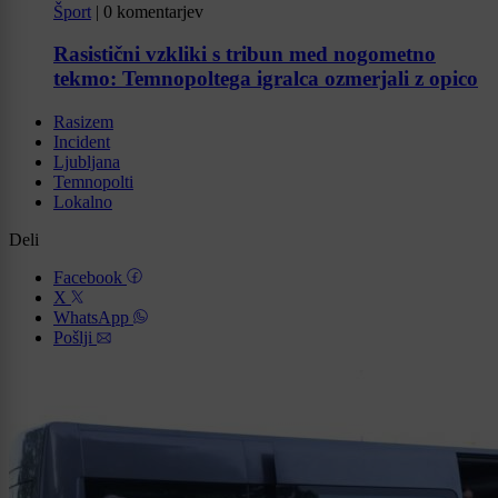
Šport
|
0 komentarjev
Rasistični vzkliki s tribun med nogometno
tekmo: Temnopoltega igralca ozmerjali z opico
Rasizem
Incident
Ljubljana
Temnopolti
Lokalno
Deli
Facebook
X
WhatsApp
Pošlji