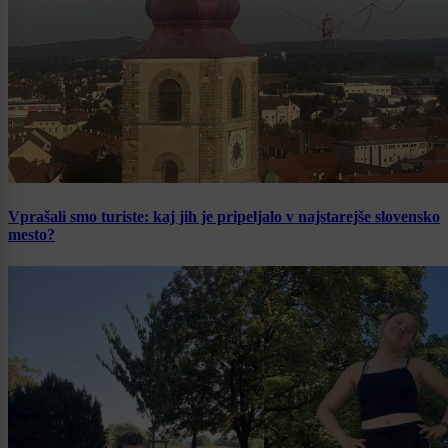
Vprašali smo turiste: kaj jih je pripeljalo v najstarejše slovensko
mesto?