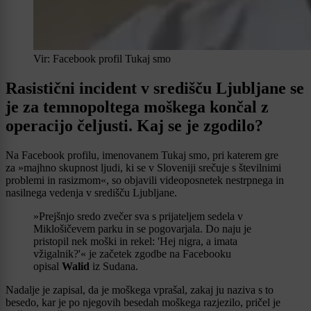
Vir: Facebook profil Tukaj smo
Rasistični incident v središču Ljubljane se
je za temnopoltega moškega končal z
operacijo čeljusti. Kaj se je zgodilo?
Na Facebook profilu, imenovanem Tukaj smo, pri katerem gre
za »majhno skupnost ljudi, ki se v Sloveniji srečuje s številnimi
problemi in rasizmom«, so objavili videoposnetek nestrpnega in
nasilnega vedenja v središču Ljubljane.
»Prejšnjo sredo zvečer sva s prijateljem sedela v
Miklošičevem parku in se pogovarjala. Do naju je
pristopil nek moški in rekel: 'Hej nigra, a imata
vžigalnik?'« je začetek zgodbe na Facebooku
opisal
Walid
iz Sudana.
Nadalje je zapisal, da je moškega vprašal, zakaj ju naziva s to
besedo, kar je po njegovih besedah moškega razjezilo, pričel je