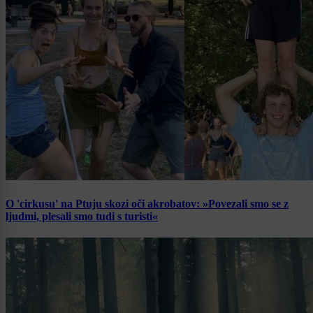
O 'cirkusu' na Ptuju skozi oči akrobatov: »Povezali smo se z
ljudmi, plesali smo tudi s turisti«