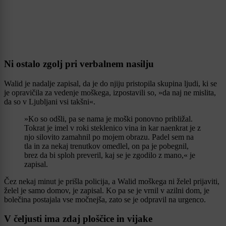
Ni ostalo zgolj pri verbalnem nasilju
Walid je nadalje zapisal, da je do njiju pristopila skupina ljudi, ki se
je opravičila za vedenje moškega, izpostavili so, »da naj ne mislita,
da so v Ljubljani vsi takšni«.
»Ko so odšli, pa se nama je moški ponovno približal.
Tokrat je imel v roki steklenico vina in kar naenkrat je z
njo silovito zamahnil po mojem obrazu. Padel sem na
tla in za nekaj trenutkov omedlel, on pa je pobegnil,
brez da bi sploh preveril, kaj se je zgodilo z mano,« je
zapisal.
Čez nekaj minut je prišla policija, a Walid moškega ni želel prijaviti,
želel je samo domov, je zapisal. Ko pa se je vrnil v azilni dom, je
bolečina postajala vse močnejša, zato se je odpravil na urgenco.
V čeljusti ima zdaj ploščice in vijake