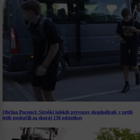
Občina Puconci: Stroški šolskih prevozov eksplodirali, v petih
letih poskočili za skoraj 150 odstotkov