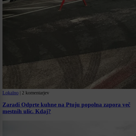
Lokalno
|
2 komentarjev
Zaradi Odprte kuhne na Ptuju popolna zapora več
mestnih ulic. Kdaj?