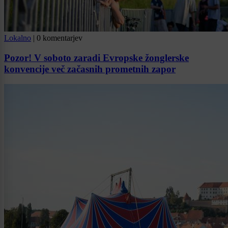
Lokalno
|
0 komentarjev
Pozor! V soboto zaradi Evropske žonglerske
konvencije več začasnih prometnih zapor