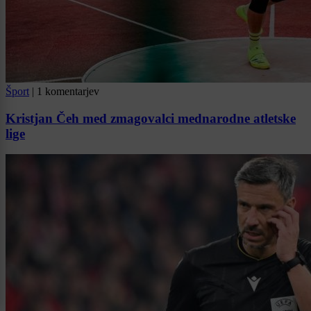
Šport
|
1 komentarjev
Kristjan Čeh med zmagovalci mednarodne atletske
lige