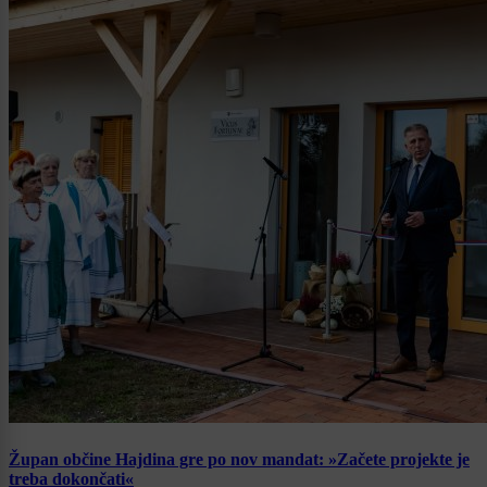
Župan občine Hajdina gre po nov mandat: »Začete projekte je
treba dokončati«