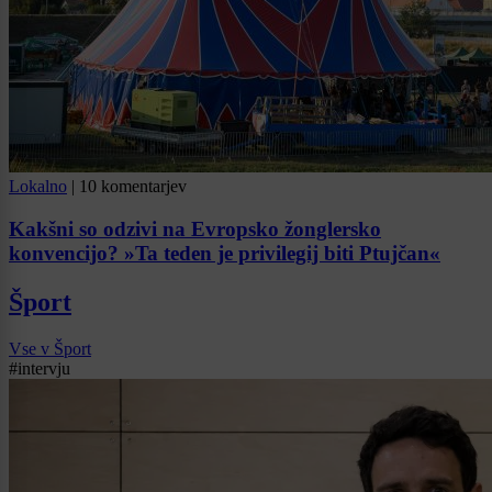
Lokalno
|
10 komentarjev
Kakšni so odzivi na Evropsko žonglersko
konvencijo? »Ta teden je privilegij biti Ptujčan«
Šport
Vse v Šport
#intervju