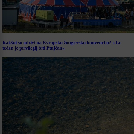
Kakšni so odzivi na Evropsko žonglersko konvencijo? »Ta
teden je privilegij biti Ptujčan«