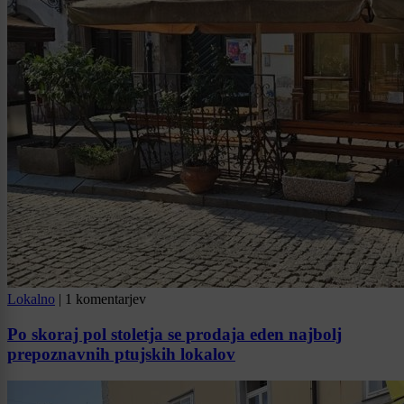
Lokalno
|
1 komentarjev
Po skoraj pol stoletja se prodaja eden najbolj
prepoznavnih ptujskih lokalov