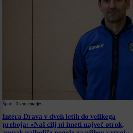
Šport
|
0 komentarjev
Intera Drava v dveh letih do velikega
preboja: »Naš cilj ni imeti največ otrok,
ampak najboljše pogoje za njihov razvoj«