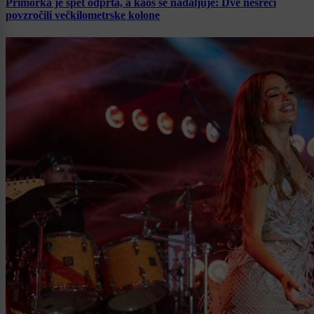
Primorka je spet odprta, a kaos se nadaljuje: Dve nesreči
povzročili večkilometrske kolone