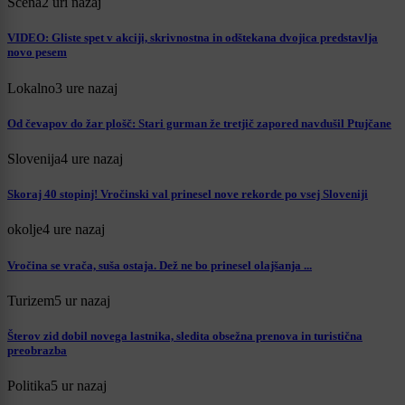
Scena
2 uri nazaj
VIDEO: Gliste spet v akciji, skrivnostna in odštekana dvojica predstavlja
novo pesem
Lokalno
3 ure nazaj
Od čevapov do žar plošč: Stari gurman že tretjič zapored navdušil Ptujčane
Slovenija
4 ure nazaj
Skoraj 40 stopinj! Vročinski val prinesel nove rekorde po vsej Sloveniji
okolje
4 ure nazaj
Vročina se vrača, suša ostaja. Dež ne bo prinesel olajšanja ...
Turizem
5 ur nazaj
Šterov zid dobil novega lastnika, sledita obsežna prenova in turistična
preobrazba
Politika
5 ur nazaj