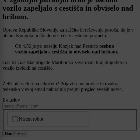
vozilo zapeljalo s cestišča in obviselo nad
hribom.
Uprava Republike Slovenije za zaščito in reševanje poroča, da je v
občini Kungota prišlo do nesreče v cestnem prometu.
Ob 4.50 je pri naselju Kozjak nad Pesnico
osebno
vozilo zapeljalo s cestišča in obviselo nad hribom.
Gasilci Gasilske brigade Maribor so zavarovali kraj dogodka in
vozilo izvlekli na cestišče.
Želiš biti vedno na tekočem? Prijavi se na novice in dvakrat
tedensko v svoj email nabiralnik prejmi pregled svežih novic.
E-naslov
CAPTCHA
Nisem robot
Naročite se