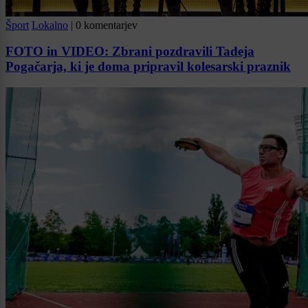
Šport
Lokalno
|
0 komentarjev
FOTO in VIDEO: Zbrani pozdravili Tadeja
Pogačarja, ki je doma pripravil kolesarski praznik