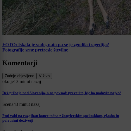
FOTO: Iskala je vodo, nato pa se je zgodila tragedija?
Fotografije srne pretresle številne
Komentarji
Zadnje objavljeno
V živo
okolje
13 minut nazaj
Dež prihaja nad Slovenijo, a ne povsod: preverite, kje bo padavin največ
Scena
43 minut nazaj
Ptuj vabi na razgiban konec tedna z žonglerskim spektaklom, glasbo in
poletnimi doživetji