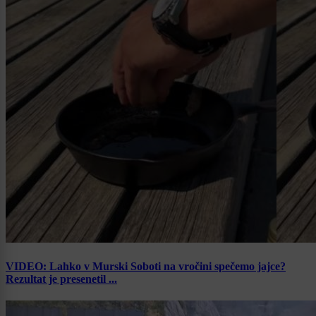
VIDEO: Lahko v Murski Soboti na vročini spečemo jajce?
Rezultat je presenetil ...