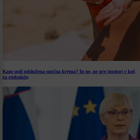
Kam sodi odslužena sončna krema? In ne, ne gre (nujno) v koš
za embalažo