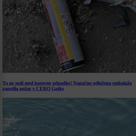
To ne sodi med kosovne odpadke! Napačno odložena embalaža
zanetila požar v CERO Gajke