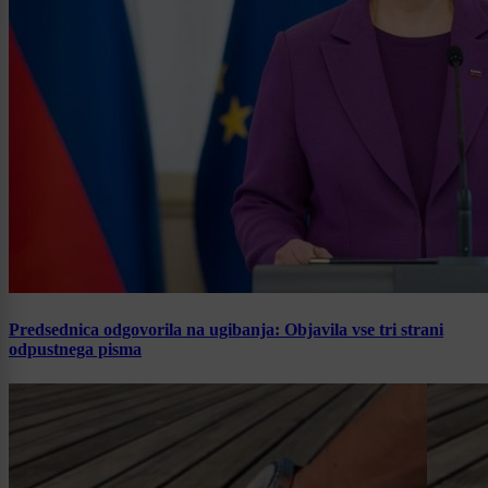
Predsednica odgovorila na ugibanja: Objavila vse tri strani
odpustnega pisma