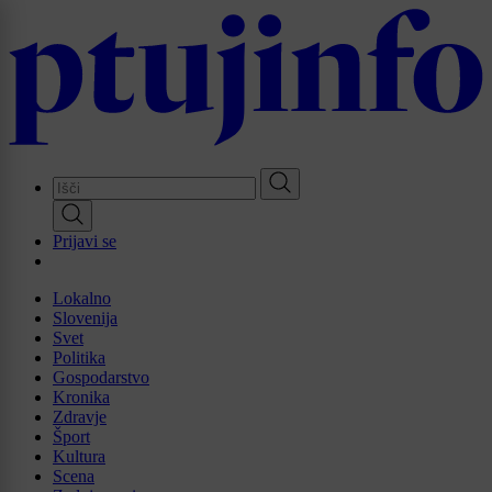
Skip
to
main
content
Prijavi se
Lokalno
Slovenija
Svet
Politika
Gospodarstvo
Kronika
Zdravje
Šport
Kultura
Scena