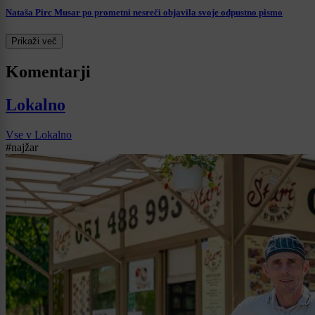
Nataša Pirc Musar po prometni nesreči objavila svoje odpustno pismo
Prikaži več
Komentarji
Lokalno
Vse v Lokalno
#najžar