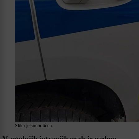
Slika je simbolična.
V zgodnjih jutranjih urah je osebno