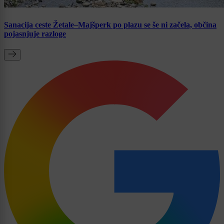
Sanacija ceste Žetale–Majšperk po plazu se še ni začela, občina
pojasnjuje razloge