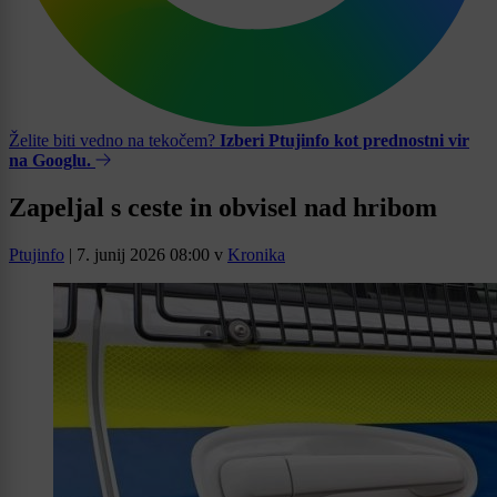
Želite biti vedno na tekočem?
Izberi Ptujinfo kot prednostni vir
na Googlu.
Zapeljal s ceste in obvisel nad hribom
Ptujinfo
|
7. junij 2026 08:00
v
Kronika