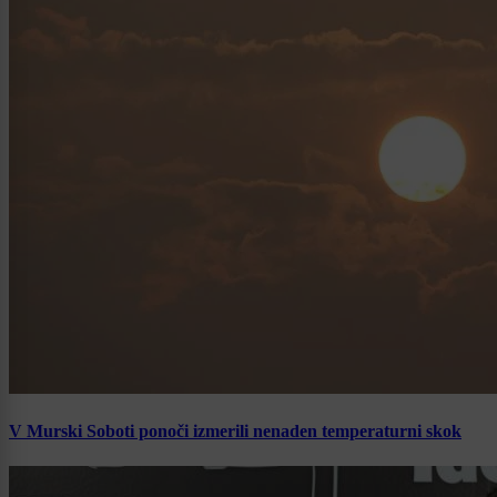
V Murski Soboti ponoči izmerili nenaden temperaturni skok