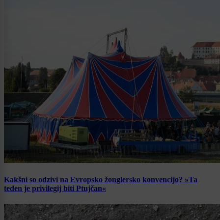
Kakšni so odzivi na Evropsko žonglersko konvencijo? »Ta
teden je privilegij biti Ptujčan«