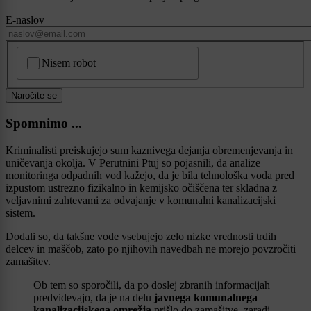
E-naslov
CAPTCHA
Nisem robot
Naročite se
Spomnimo ...
Kriminalisti preiskujejo sum kaznivega dejanja obremenjevanja in
uničevanja okolja. V Perutnini Ptuj so pojasnili, da analize
monitoringa odpadnih vod kažejo, da je bila tehnološka voda pred
izpustom ustrezno fizikalno in kemijsko očiščena ter skladna z
veljavnimi zahtevami za odvajanje v komunalni kanalizacijski
sistem.
Dodali so, da takšne vode vsebujejo zelo nizke vrednosti trdih
delcev in maščob, zato po njihovih navedbah ne morejo povzročiti
zamašitev.
Ob tem so sporočili, da po doslej zbranih informacijah
predvidevajo, da je na delu
javnega komunalnega
kanalizacijskega omrežja
prišlo do zamašitve, zaradi