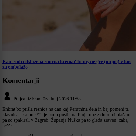
Kam sodi odslužena sončna krema? In ne, ne gre (nujno) v koš
za embalažo
Komentarji
PtujcaniZbrani
06. Julij 2026 11:58
Enkrat bo prišla resnica na dan kaj Perutnina dela in kaj pomeni ta
klavnica... samo s**nje bodo pustili na Ptuju one z dobrimi plačami
pa so spakirali v Zagreb. Županja Nuška pa to gleda zraven, zakaj
le???