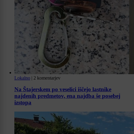
Lokalno
|
2 komentarjev
Na Štajerskem po veselici iščejo lastnike
najdenih predmetov, ena najdba še posebej
izstopa