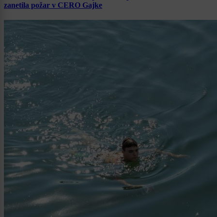
zanetila požar v CERO Gajke