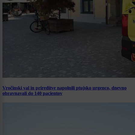
Vročinski val in prireditve napolnili ptujsko urgenco, dnevno
obravnavali do 140 pacientov