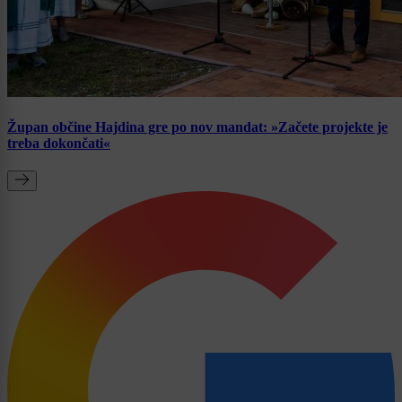
Župan občine Hajdina gre po nov mandat: »Začete projekte je
treba dokončati«