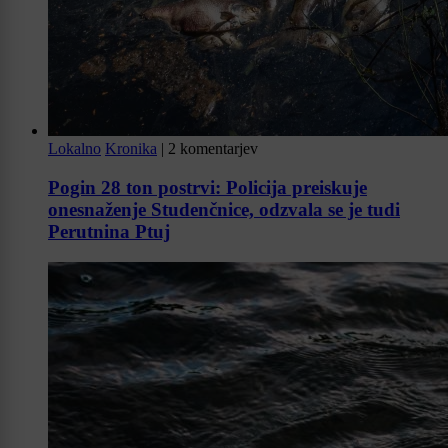
Lokalno
Kronika
|
2 komentarjev
Pogin 28 ton postrvi: Policija preiskuje
onesnaženje Studenčnice, odzvala se je tudi
Perutnina Ptuj