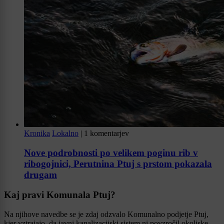
Kronika
Lokalno
|
1 komentarjev
Nove podrobnosti po velikem poginu rib v
ribogojnici, Perutnina Ptuj s prstom pokazala
drugam
Kaj pravi Komunala Ptuj?
Na njihove navedbe se je zdaj odzvalo Komunalno podjetje Ptuj,
kjer vztrajajo, da javni kanalizacijski sistem ni povzročil okoljske