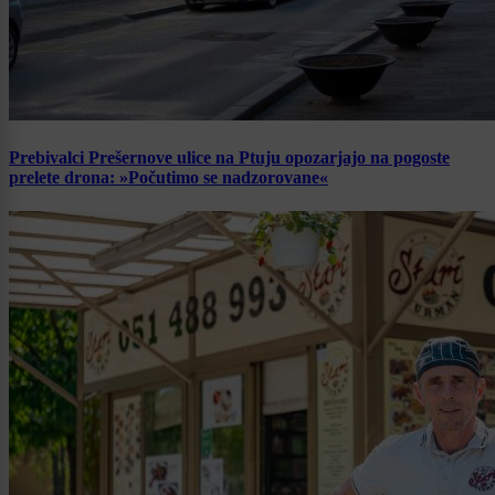
Prebivalci Prešernove ulice na Ptuju opozarjajo na pogoste
prelete drona: »Počutimo se nadzorovane«