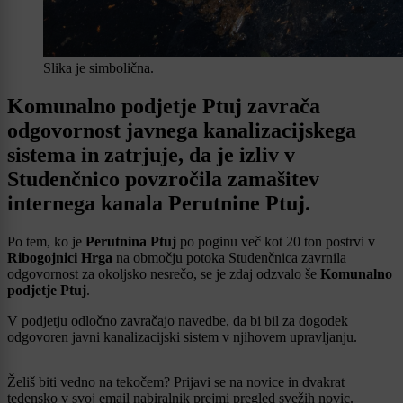
Slika je simbolična.
Komunalno podjetje Ptuj zavrača
odgovornost javnega kanalizacijskega
sistema in zatrjuje, da je izliv v
Studenčnico povzročila zamašitev
internega kanala Perutnine Ptuj.
Po tem, ko je
Perutnina Ptuj
po poginu več kot 20 ton postrvi v
Ribogojnici Hrga
na območju potoka Studenčnica zavrnila
odgovornost za okoljsko nesrečo, se je zdaj odzvalo še
Komunalno
podjetje Ptuj
.
V podjetju odločno zavračajo navedbe, da bi bil za dogodek
odgovoren javni kanalizacijski sistem v njihovem upravljanju.
Želiš biti vedno na tekočem? Prijavi se na novice in dvakrat
tedensko v svoj email nabiralnik prejmi pregled svežih novic.