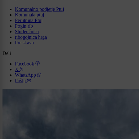
Komunalno podjetje Ptuj
Komunala ptuj
Perutnina Ptuj
Pogin rib
Studenčnica
ribogojnica hrga
Preiskava
Deli
Facebook
X
WhatsApp
Pošlji