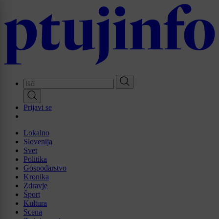
Skip
to
main
content
Prijavi se
Lokalno
Slovenija
Svet
Politika
Gospodarstvo
Kronika
Zdravje
Šport
Kultura
Scena