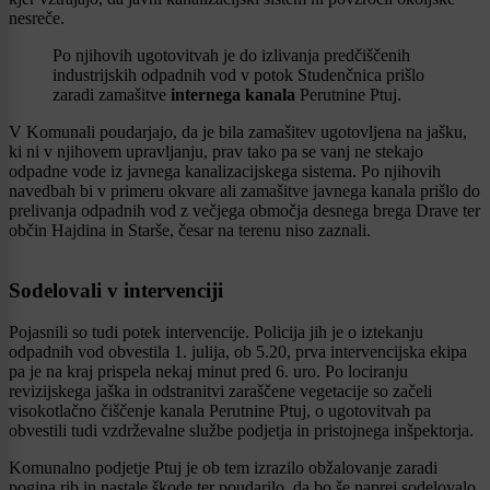
nesreče.
Po njihovih ugotovitvah je do izlivanja predčiščenih
industrijskih odpadnih vod v potok Studenčnica prišlo
zaradi zamašitve
internega kanala
Perutnine Ptuj.
V Komunali poudarjajo, da je bila zamašitev ugotovljena na jašku,
ki ni v njihovem upravljanju, prav tako pa se vanj ne stekajo
odpadne vode iz javnega kanalizacijskega sistema. Po njihovih
navedbah bi v primeru okvare ali zamašitve javnega kanala prišlo do
prelivanja odpadnih vod z večjega območja desnega brega Drave ter
občin Hajdina in Starše, česar na terenu niso zaznali.
Sodelovali v intervenciji
Pojasnili so tudi potek intervencije. Policija jih je o iztekanju
odpadnih vod obvestila 1. julija, ob 5.20, prva intervencijska ekipa
pa je na kraj prispela nekaj minut pred 6. uro. Po lociranju
revizijskega jaška in odstranitvi zaraščene vegetacije so začeli
visokotlačno čiščenje kanala Perutnine Ptuj, o ugotovitvah pa
obvestili tudi vzdrževalne službe podjetja in pristojnega inšpektorja.
Komunalno podjetje Ptuj je ob tem izrazilo obžalovanje zaradi
pogina rib in nastale škode ter poudarilo, da bo še naprej sodelovalo