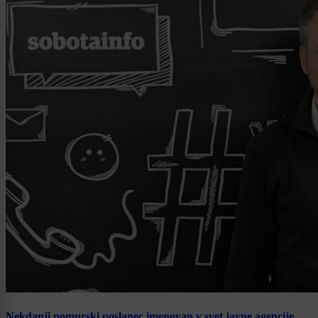
Nekdanji pomurski poslanec imenovan v svet javne agencije