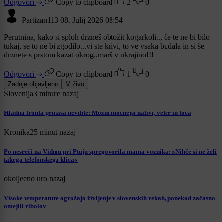
Odgovori
Copy to clipboard
2
0
Partizan113
08. Julij 2026 08:54
Perutnina, kako si sploh drzneš obtožit kogarkoli.., če te ne bi bilo
tukaj, se to ne bi zgodilo...vi ste krivi, to ve vsaka budala in si še
drznete s prstom kazat okrog..marš v ukrajino!!!
Odgovori
Copy to clipboard
1
0
Zadnje objavljeno
V živo
Slovenija
3 minute nazaj
Hladna fronta prinaša nevihte: Možni močnejši nalivi, veter in toča
Kronika
25 minut nazaj
Po nesreči na Vidmu pri Ptuju spregovorila mama voznika: »Nihče si ne želi
takega telefonskega klica«
okolje
eno uro nazaj
Visoke temperature ogrožajo življenje v slovenskih rekah, ponekod začasno
omejili ribolov