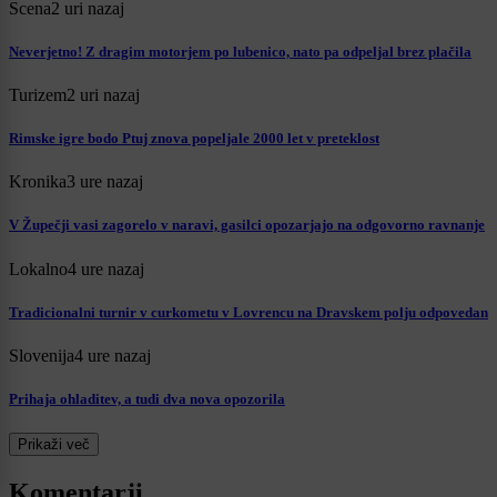
Scena
2 uri nazaj
Neverjetno! Z dragim motorjem po lubenico, nato pa odpeljal brez plačila
Turizem
2 uri nazaj
Rimske igre bodo Ptuj znova popeljale 2000 let v preteklost
Kronika
3 ure nazaj
V Župečji vasi zagorelo v naravi, gasilci opozarjajo na odgovorno ravnanje
Lokalno
4 ure nazaj
Tradicionalni turnir v curkometu v Lovrencu na Dravskem polju odpovedan
Slovenija
4 ure nazaj
Prihaja ohladitev, a tudi dva nova opozorila
Prikaži več
Komentarji