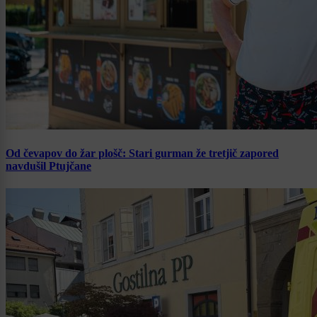
Od čevapov do žar plošč: Stari gurman že tretjič zapored
navdušil Ptujčane