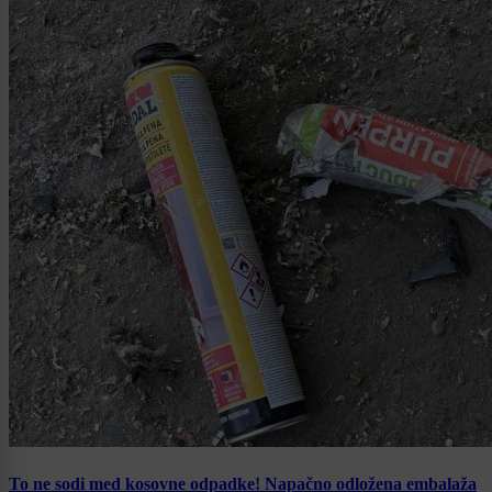
To ne sodi med kosovne odpadke! Napačno odložena embalaža