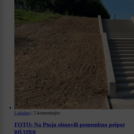
Lokalno
|
3 komentarjev
FOTO: Na Ptuju obnovili pomembno pešpot
pri vrtcu