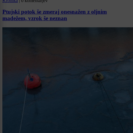
Kronika
|
0 komentarjev
Ptujski potok še zmeraj onesnažen z oljnim
madežem, vzrok še neznan