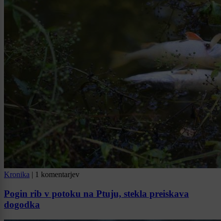
Kronika
|
1 komentarjev
Pogin rib v potoku na Ptuju, stekla preiskava
dogodka