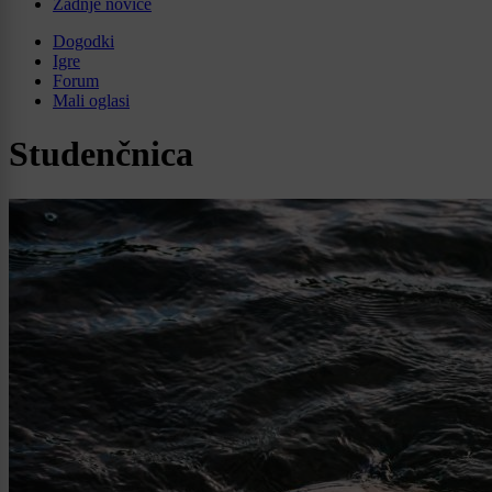
Zadnje novice
Dogodki
Igre
Forum
Mali oglasi
Studenčnica