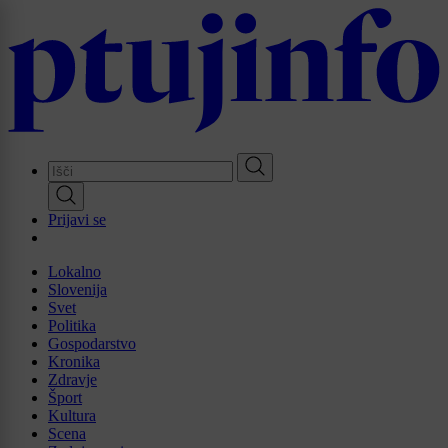
Skip
to
main
content
Prijavi se
Lokalno
Slovenija
Svet
Politika
Gospodarstvo
Kronika
Zdravje
Šport
Kultura
Scena