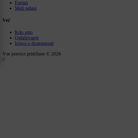
Forum
Mali oglasi
Več
Kdo smo
Oglaševanje
Izjava o dostopnosti
Vse pravice pridržane © 2026
//