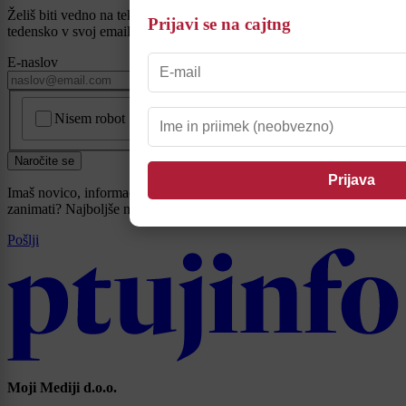
Želiš biti vedno na tekočem? Prijavi se na novice in dvakrat
Prijavi se na cajtng
tedensko v svoj email nabiralnik prejmi pregled svežih novic.
E-naslov
CAPTCHA
Nisem robot
Naročite se
Imaš novico, informacijo, fotografijo ali video, ki bi nas utegnila
zanimati? Najboljše nagradimo.
Pošlji
Moji Mediji d.o.o.