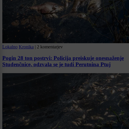
Lokalno
Kronika
|
2 komentarjev
Pogin 28 ton postrvi: Policija preiskuje onesnaženje
Studenčnice, odzvala se je tudi Perutnina Ptuj