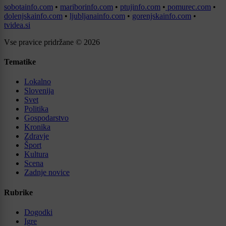
sobotainfo.com
•
mariborinfo.com
•
ptujinfo.com
•
pomurec.com
•
dolenjskainfo.com
•
ljubljanainfo.com
•
gorenjskainfo.com
•
tvidea.si
Vse pravice pridržane © 2026
Tematike
Lokalno
Slovenija
Svet
Politika
Gospodarstvo
Kronika
Zdravje
Šport
Kultura
Scena
Zadnje novice
Rubrike
Dogodki
Igre