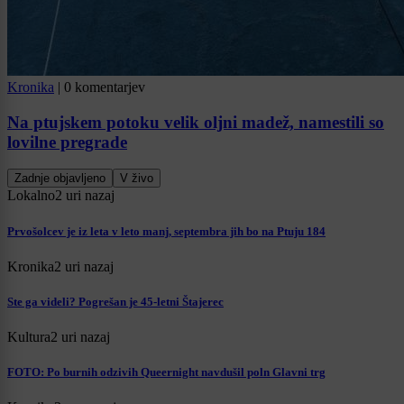
Kronika
|
0 komentarjev
Na ptujskem potoku velik oljni madež, namestili so
lovilne pregrade
Zadnje objavljeno
V živo
Lokalno
2 uri nazaj
Prvošolcev je iz leta v leto manj, septembra jih bo na Ptuju 184
Kronika
2 uri nazaj
Ste ga videli? Pogrešan je 45-letni Štajerec
Kultura
2 uri nazaj
FOTO: Po burnih odzivih Queernight navdušil poln Glavni trg