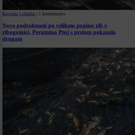
Kronika
Lokalno
|
1 komentarjev
Nove podrobnosti po velikem poginu rib v
ribogojnici, Perutnina Ptuj s prstom pokazala
drugam