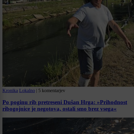
Kronika
Lokalno
|
5 komentarjev
Po poginu rib pretreseni Dušan Hrga: »Prihodnost
ribogojnice je negotova, ostali smo brez vsega«