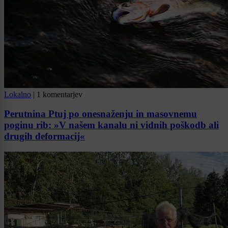
Lokalno
|
1 komentarjev
Perutnina Ptuj po onesnaženju in masovnemu
poginu rib: »V našem kanalu ni vidnih poškodb ali
drugih deformacij«