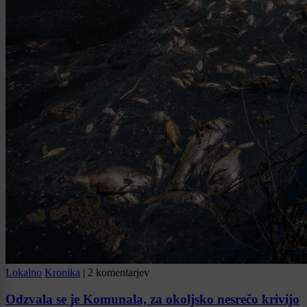
Lokalno
Kronika
|
2 komentarjev
Odzvala se je Komunala, za okoljsko nesrečo krivijo