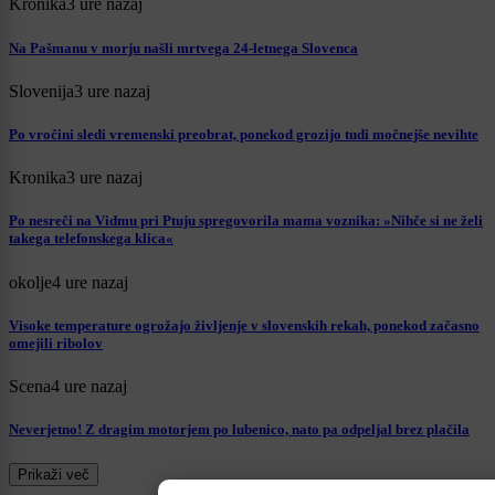
Kronika
3 ure nazaj
Na Pašmanu v morju našli mrtvega 24-letnega Slovenca
Slovenija
3 ure nazaj
Po vročini sledi vremenski preobrat, ponekod grozijo tudi močnejše nevihte
Kronika
3 ure nazaj
Po nesreči na Vidmu pri Ptuju spregovorila mama voznika: »Nihče si ne želi
takega telefonskega klica«
okolje
4 ure nazaj
Visoke temperature ogrožajo življenje v slovenskih rekah, ponekod začasno
omejili ribolov
Scena
4 ure nazaj
Neverjetno! Z dragim motorjem po lubenico, nato pa odpeljal brez plačila
Prikaži več