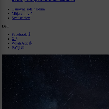
Osnovna šola hajdina
Mitja vidovič
Svet staršev
Deli
Facebook
X
WhatsApp
Pošlji