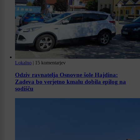
Lokalno
|
15 komentarjev
Odziv ravnatelja Osnovne šole Hajdina:
Zadeva bo verjetno kmalu dobila epilog na
sodišču