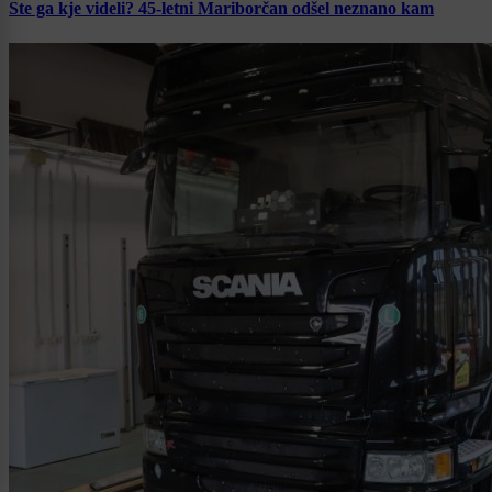
Ste ga kje videli? 45-letni Mariborčan odšel neznano kam