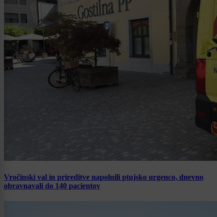
Vročinski val in prireditve napolnili ptujsko urgenco, dnevno
obravnavali do 140 pacientov