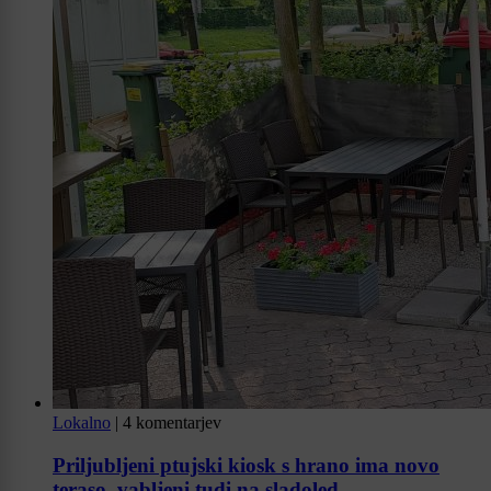
Lokalno
|
4 komentarjev
Priljubljeni ptujski kiosk s hrano ima novo
teraso, vabljeni tudi na sladoled