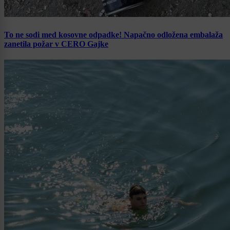
To ne sodi med kosovne odpadke! Napačno odložena embalaža
zanetila požar v CERO Gajke