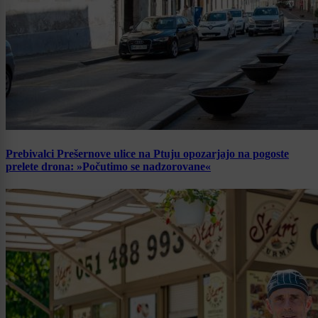
Prebivalci Prešernove ulice na Ptuju opozarjajo na pogoste
prelete drona: »Počutimo se nadzorovane«