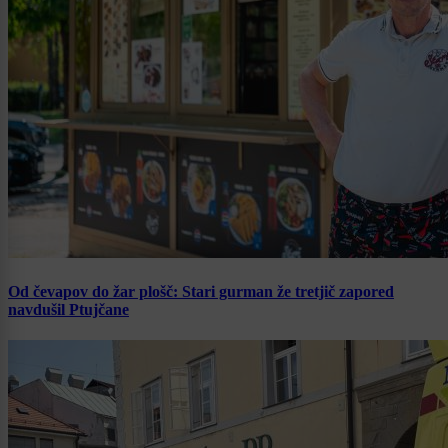
Od čevapov do žar plošč: Stari gurman že tretjič zapored
navdušil Ptujčane