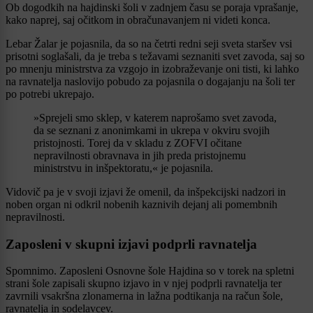
Ob dogodkih na hajdinski šoli v zadnjem času se poraja vprašanje,
kako naprej, saj očitkom in obračunavanjem ni videti konca.
Lebar Žalar je pojasnila, da so na četrti redni seji sveta staršev vsi
prisotni soglašali, da je treba s težavami seznaniti svet zavoda, saj so
po mnenju ministrstva za vzgojo in izobraževanje oni tisti, ki lahko
na ravnatelja naslovijo pobudo za pojasnila o dogajanju na šoli ter
po potrebi ukrepajo.
»Sprejeli smo sklep, v katerem naprošamo svet zavoda,
da se seznani z anonimkami in ukrepa v okviru svojih
pristojnosti. Torej da v skladu z ZOFVI očitane
nepravilnosti obravnava in jih preda pristojnemu
ministrstvu in inšpektoratu,« je pojasnila.
Vidovič pa je v svoji izjavi že omenil, da inšpekcijski nadzori in
noben organ ni odkril nobenih kaznivih dejanj ali pomembnih
nepravilnosti.
Zaposleni v skupni izjavi podprli ravnatelja
Spomnimo. Zaposleni Osnovne šole Hajdina so v torek na spletni
strani šole zapisali skupno izjavo in v njej podprli ravnatelja ter
zavrnili vsakršna zlonamerna in lažna podtikanja na račun šole,
ravnatelja in sodelavcev.