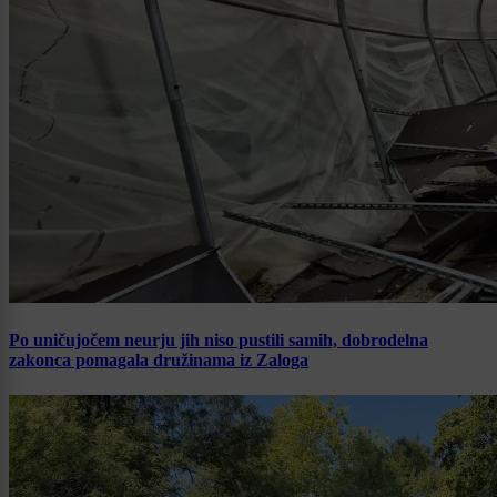
Po uničujočem neurju jih niso pustili samih, dobrodelna
zakonca pomagala družinama iz Zaloga