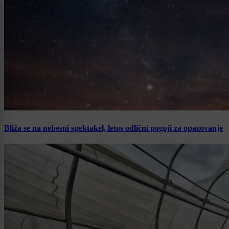
Bliža se na nebesni spektakel, letos odlični pogoji za opazovanje