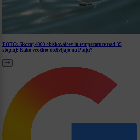
FOTO: Skoraj 4000 obiskovalcev in temperature nad 35
stopinj: Kako vročino doživljajo na Ptuju?