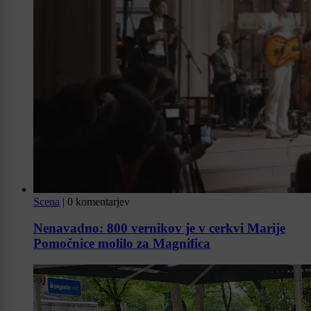
Scena
|
0 komentarjev
Nenavadno: 800 vernikov je v cerkvi Marije
Pomočnice molilo za Magnifica