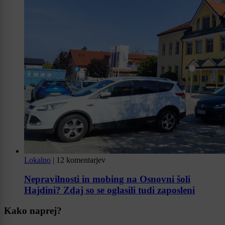
Lokalno
|
12 komentarjev
Nepravilnosti in mobing na Osnovni šoli
Hajdini? Zdaj so se oglasili tudi zaposleni
Kako naprej?