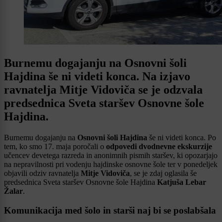
Burnemu dogajanju na Osnovni šoli
Hajdina še ni videti konca. Na izjavo
ravnatelja Mitje Vidoviča se je odzvala
predsednica Sveta staršev Osnovne šole
Hajdina.
Burnemu dogajanju na
Osnovni šoli Hajdina
še ni videti konca. Po
tem, ko smo 17. maja poročali o
odpovedi dvodnevne ekskurzije
učencev devetega razreda in anonimnih pismih staršev, ki opozarjajo
na nepravilnosti pri vodenju hajdinske osnovne šole ter v ponedeljek
objavili odziv ravnatelja
Mitje Vidoviča
, se je zdaj oglasila še
predsednica Sveta staršev Osnovne šole Hajdina
Katjuša Lebar
Žalar
.
Komunikacija med šolo in starši naj bi se poslabšala