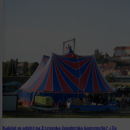
Kakšni so odzivi na Evropsko žonglersko konvencijo? »Ta