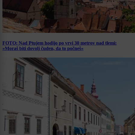
FOTO: Nad Ptujem hodijo po vrvi 30 metrov nad tlemi:
»Moraš biti dovolj čuden, da to počneš«