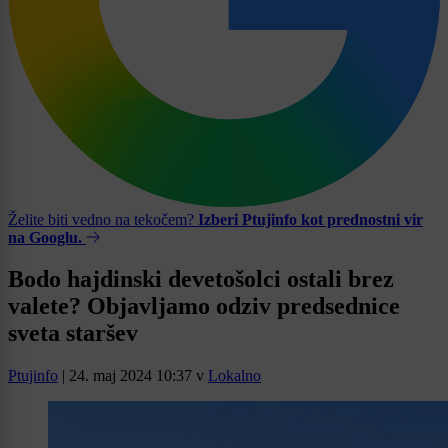
Želite biti vedno na tekočem?
Izberi Ptujinfo kot prednostni vir
na Googlu.
Bodo hajdinski devetošolci ostali brez
valete? Objavljamo odziv predsednice
sveta staršev
Ptujinfo
|
24. maj 2024 10:37
v
Lokalno