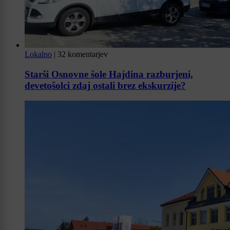
Lokalno
|
32 komentarjev
Starši Osnovne šole Hajdina razburjeni,
devetošolci zdaj ostali brez ekskurzije?