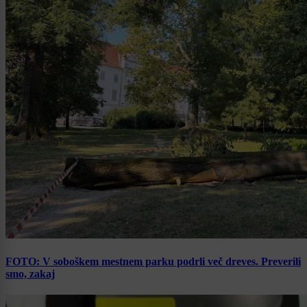
FOTO: V soboškem mestnem parku podrli več dreves. Preverili
smo, zakaj