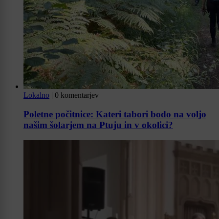
Lokalno
|
0 komentarjev
Poletne počitnice: Kateri tabori bodo na voljo
našim šolarjem na Ptuju in v okolici?