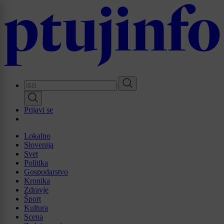
Skip
to
main
content
Prijavi se
Lokalno
Slovenija
Svet
Politika
Gospodarstvo
Kronika
Zdravje
Šport
Kultura
Scena