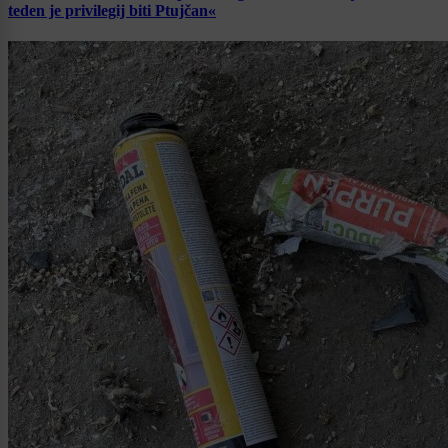
teden je privilegij biti Ptujčan«