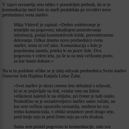
V izjavi ravnatelja smo lahko v ponedeljek prebrali, da se je
komunikacija med šolo in starši poslabšala po izvolitvi nove
predsednice sveta staršev.
Mitja Vidovič je zapisal: »Dobro sodelovanje je
temeljilo na pogovoru, takojšnjem posredovanju
informacij, podaji konstruktivnih kritik, preventivnemu
delovanju. Odkar imamo novo predsednico sveta
staršev, temu ni več tako. Komunikacija s šolo je
popolnoma zamrla, poteka le na poziv šole. Dva
pogovora v celem letu, pa še ta na moj večkratni poziv,
za kar imam dokaze.«
Na ta in podobne očitke se je zdaj odzvala predsednica Sveta staršev
Osnovne šole Hajdina Katjuša Lebar Žalar.
»Svet staršev je skozi celotno leto debatiral o težavah,
ki so se pojavljale na šoli, vendar smo na žalost
velikokrat naleteli le na obljube, pri čemer je tudi ostalo.
Posledično se je nezadovoljstvo staršev samo večalo, na
kar sem večkrat opozorila ravnatelja, medtem ko sva
redno komunicirala, v obliki sestankov pred drugo sejo,
pred tretjo sejo in pred četrto sejo pa celo dvakrat.
Sama sem pristaš pogovora in komunikacije, zato sva