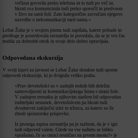
večkrat govorila preko telefona in to tudi po več ur,
hkrati sva komunicirala tudi preko sporočil in predvsem
v živo na sami šoli. Zato kategorično zavračam njegove
navedbe o nekomunikaciji med nama.«
Lebar Žalar je v svojem pismu tudi zapišala, katere pobude in
predloge je posredovala ravnatelju in povedala, da se je ves čas
trudila za dobrobit otrok in svoje delo dobro opravljala.
Odpovedana ekskurzija
V svoji izjavi za javnost se Lebar Žalar dotakne tudi sporne
odpovedi ekskurzije, ki je dvignila veliko prahu.
»Prav devetošolci so v zadnjih tednih bili deležni
samovoljnosti in komunikacijskega šuma s strani šole.
V zadnjem trenutku je njihovim staršem bil odpovedan
roditeljski sestanek, devetošolcem pa hkrati tudi
dvodnevni zaključni izlet in tržnica, za katero so že
zbrali sponzorske prispevke.
Iz javnega zapisa ravnatelja pa je razbrati, da je v igri
tudi odpoved valete. Glede na vse našteto se lahko
vprašamo, če so otroci resnično na prvem mestu?« je