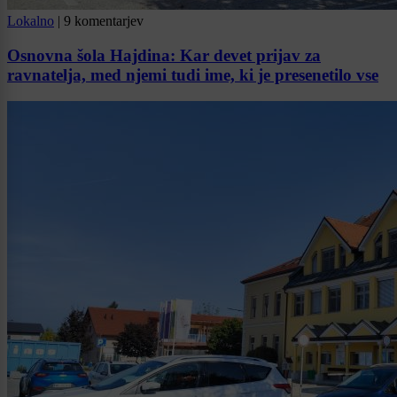
Lokalno
|
9 komentarjev
Osnovna šola Hajdina: Kar devet prijav za
ravnatelja, med njemi tudi ime, ki je presenetilo vse