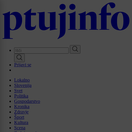
Skip
to
main
content
Prijavi se
Lokalno
Slovenija
Svet
Politika
Gospodarstvo
Kronika
Zdravje
Šport
Kultura
Scena