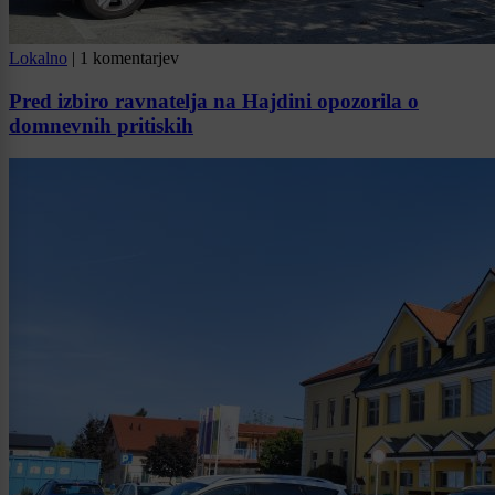
Lokalno
|
1 komentarjev
Pred izbiro ravnatelja na Hajdini opozorila o
domnevnih pritiskih