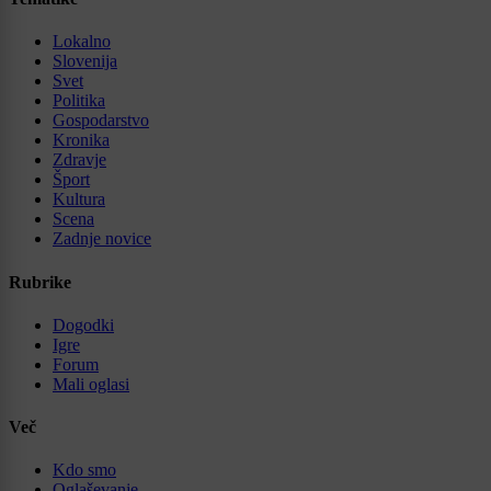
Lokalno
Slovenija
Svet
Politika
Gospodarstvo
Kronika
Zdravje
Šport
Kultura
Scena
Zadnje novice
Rubrike
Dogodki
Igre
Forum
Mali oglasi
Več
Kdo smo
Oglaševanje