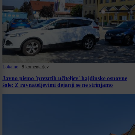
Lokalno
|
8 komentarjev
Javno pismo 'prezrtih učiteljev' hajdinske osnovne
šole: Z ravnateljevimi dejanji se ne strinjamo