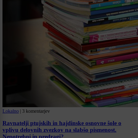
Lokalno
|
3 komentarjev
Ravnatelji ptujskih in hajdinske osnovne šole o
vplivu delovnih zvezkov na slabšo pismenost.
Nepotrebni in predragi?