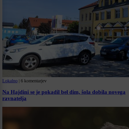
Lokalno
|
6 komentarjev
Na Hajdini se je pokadil bel dim, šola dobila novega
ravnatelja