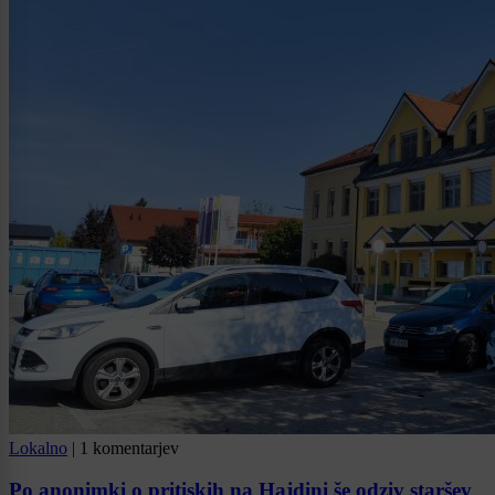
Lokalno
|
1 komentarjev
Po anonimki o pritiskih na Hajdini še odziv staršev