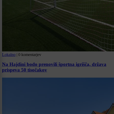
Lokalno
|
0 komentarjev
Na Hajdini bodo prenovili športna igrišča, država
prispeva 50 tisočakov