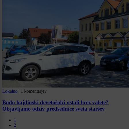
Lokalno
|
1 komentarjev
Bodo hajdinski devetošolci ostali brez valete?
Objavljamo odziv predsednice sveta staršev
1
2