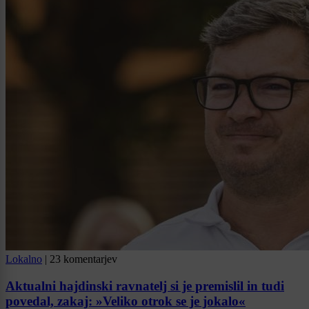
Lokalno
|
23 komentarjev
Aktualni hajdinski ravnatelj si je premislil in tudi
povedal, zakaj: »Veliko otrok se je jokalo«