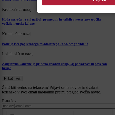
Kronika
9 ur nazaj
Huda nesreča na eni najbolj prometnih hrvaških avtocest povzročila
večkilometrske kolone
Kronika
9 ur nazaj
Policija išče pogrešanega mladoletnega Jona. Ste ga videli?
Lokalno
10 ur nazaj
Žonglerska konvencija prinesla živahen utrip, kaj pa varnost in povečan
hrup?
Prikaži več
Želiš biti vedno na tekočem? Prijavi se na novice in dvakrat
tedensko v svoj email nabiralnik prejmi pregled svežih novic.
E-naslov
CAPTCHA