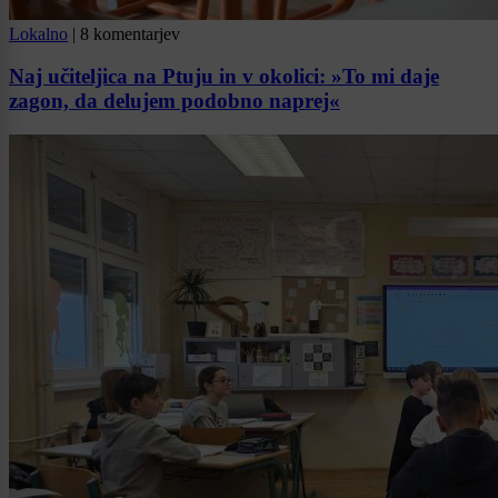
Lokalno
|
8 komentarjev
Naj učiteljica na Ptuju in v okolici: »To mi daje
zagon, da delujem podobno naprej«