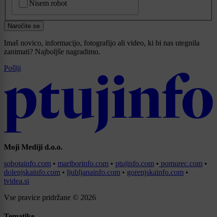
Nisem robot
Naročite se
Imaš novico, informacijo, fotografijo ali video, ki bi nas utegnila
zanimati? Najboljše nagradimo.
Pošlji
Moji Mediji d.o.o.
sobotainfo.com
•
mariborinfo.com
•
ptujinfo.com
•
pomurec.com
•
dolenjskainfo.com
•
ljubljanainfo.com
•
gorenjskainfo.com
•
tvidea.si
Vse pravice pridržane © 2026
Tematike