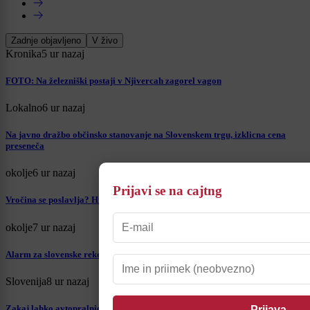
Zadnje objavljeno
V živo
Kronika
5 ur nazaj
FOTO: Na železniški postaji v Njivercah zagorel vagon
Lokalno
6 ur nazaj
Na javno dražbo občinsko stanovanje na Slovenskem trgu, izklicna cena
preseneča
okolje
6 ur nazaj
Prijavi se na cajtng
Vročina se poslavlja? Hrvati napovedujejo ohladitev za več kot deset stopinj
okolje
7 ur nazaj
Alarm za slovenske reke: Drava med rekami z izredno nizkim pretokom
Slovenija
8 ur nazaj
Zakaj lahko avtopralnice kljub suši še vedno obratujejo?