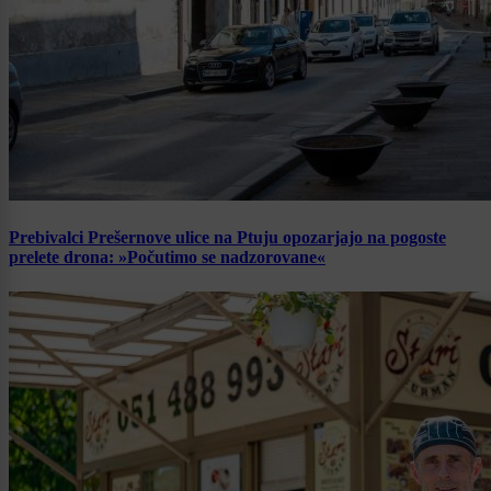
Prebivalci Prešernove ulice na Ptuju opozarjajo na pogoste
prelete drona: »Počutimo se nadzorovane«