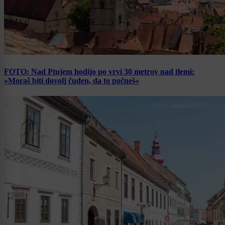
FOTO: Nad Ptujem hodijo po vrvi 30 metrov nad tlemi:
»Moraš biti dovolj čuden, da to počneš«