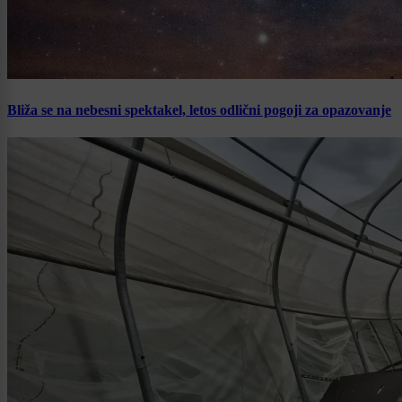
Bliža se na nebesni spektakel, letos odlični pogoji za opazovanje