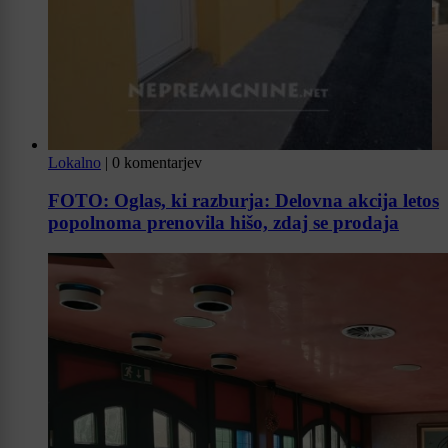
Lokalno
|
0 komentarjev
FOTO: Oglas, ki razburja: Delovna akcija letos
popolnoma prenovila hišo, zdaj se prodaja