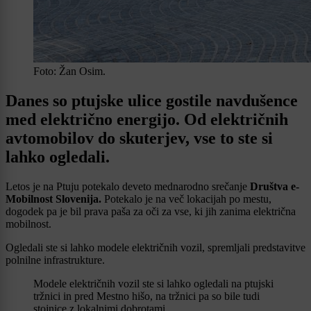
Foto: Žan Osim.
Danes so ptujske ulice gostile navdušence
med električno energijo. Od električnih
avtomobilov do skuterjev, vse to ste si
lahko ogledali.
Letos je na Ptuju potekalo deveto mednarodno srečanje
Društva e-
Mobilnost Slovenija.
Potekalo je na več lokacijah po mestu,
dogodek pa je bil prava paša za oči za vse, ki jih zanima električna
mobilnost.
Ogledali ste si lahko modele električnih vozil, spremljali predstavitve
polnilne infrastrukture.
Modele električnih vozil ste si lahko ogledali na ptujski
tržnici in pred Mestno hišo, na tržnici pa so bile tudi
stojnice z lokalnimi dobrotami.