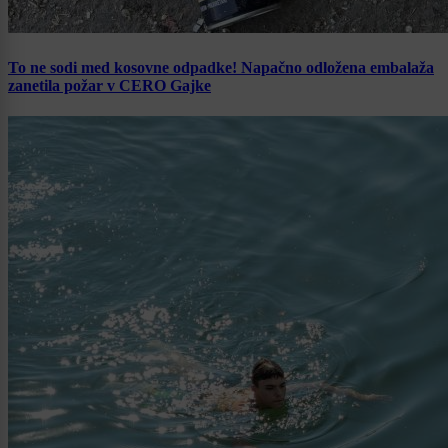
To ne sodi med kosovne odpadke! Napačno odložena embalaža
zanetila požar v CERO Gajke