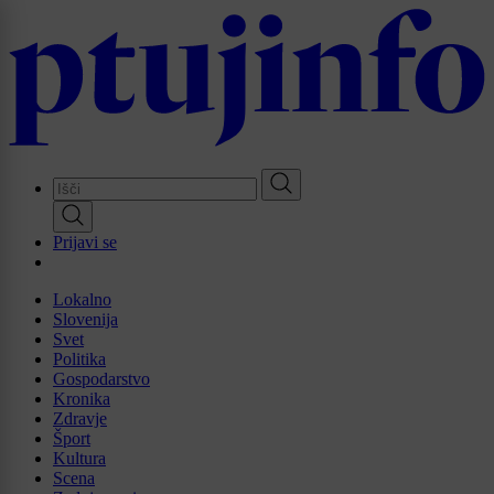
Skip
to
main
content
Prijavi se
Lokalno
Slovenija
Svet
Politika
Gospodarstvo
Kronika
Zdravje
Šport
Kultura
Scena