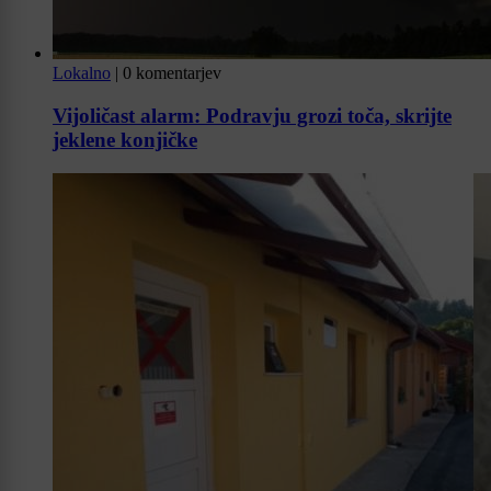
Lokalno
|
0 komentarjev
Vijoličast alarm: Podravju grozi toča, skrijte
jeklene konjičke