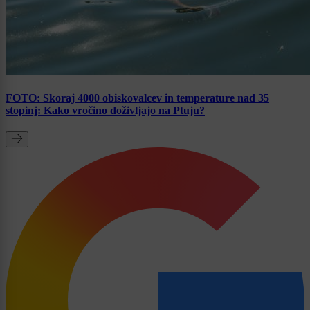
FOTO: Skoraj 4000 obiskovalcev in temperature nad 35
stopinj: Kako vročino doživljajo na Ptuju?