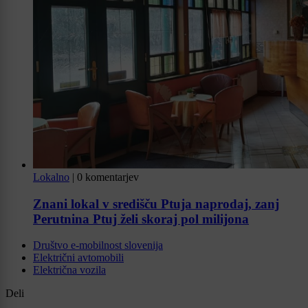
Lokalno
|
0 komentarjev
Znani lokal v središču Ptuja naprodaj, zanj
Perutnina Ptuj želi skoraj pol milijona
Društvo e-mobilnost slovenija
Električni avtomobili
Električna vozila
Deli