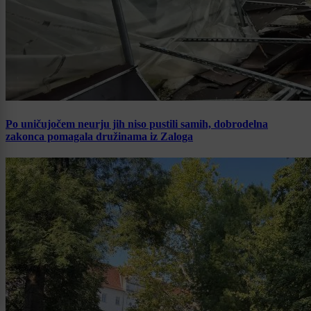
Po uničujočem neurju jih niso pustili samih, dobrodelna
zakonca pomagala družinama iz Zaloga