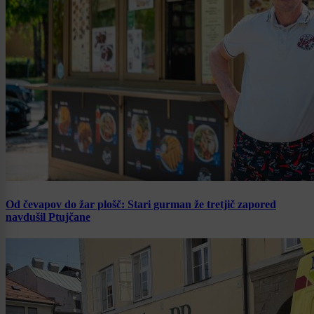
Od čevapov do žar plošč: Stari gurman že tretjič zapored
navdušil Ptujčane