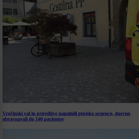
Vročinski val in prireditve napolnili ptujsko urgenco, dnevno
obravnavali do 140 pacientov