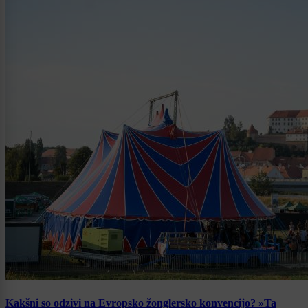
Kakšni so odzivi na Evropsko žonglersko konvencijo? »Ta