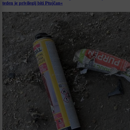
teden je privilegij biti Ptujčan«