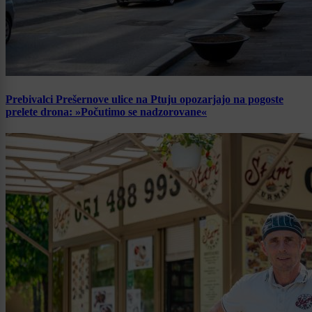
Prebivalci Prešernove ulice na Ptuju opozarjajo na pogoste
prelete drona: »Počutimo se nadzorovane«