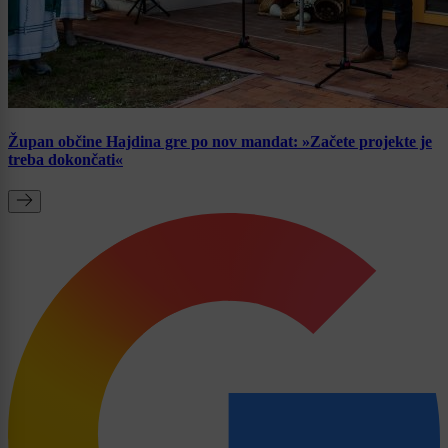
Župan občine Hajdina gre po nov mandat: »Začete projekte je
treba dokončati«