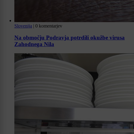
Slovenija
|
0 komentarjev
Na območju Podravja potrdili okužbe virusa
Zahodnega Nila