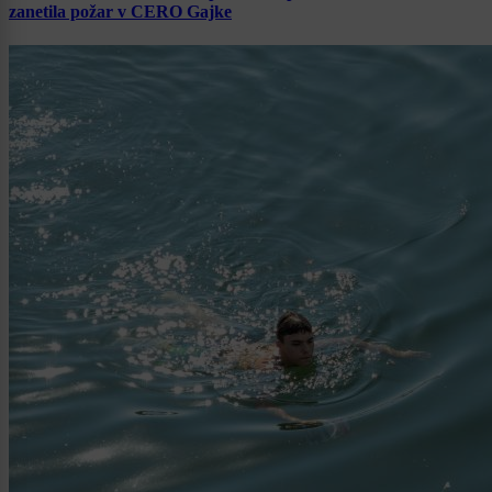
zanetila požar v CERO Gajke