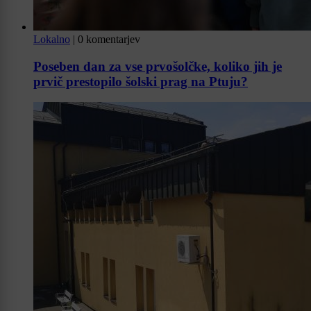
Lokalno
|
0 komentarjev
Poseben dan za vse prvošolčke, koliko jih je
prvič prestopilo šolski prag na Ptuju?