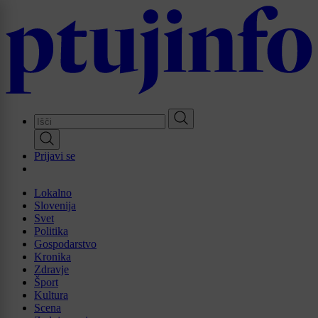
Skip
to
main
content
Prijavi se
Lokalno
Slovenija
Svet
Politika
Gospodarstvo
Kronika
Zdravje
Šport
Kultura
Scena