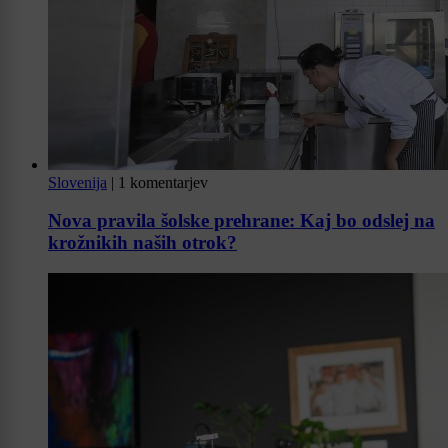
Slovenija
|
1 komentarjev
Nova pravila šolske prehrane: Kaj bo odslej na
krožnikih naših otrok?