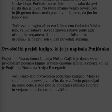
šolske klopi. Počitnice so res hitro minile, tako da prvi
šolski dan je tukaj. Na Ptuju imamo veliko prvošolcev
in jih gremo danes malo pozdraviti. Upamo, da jim bo
lepo v šoli.
Tudi vsem drugim učencem želimo eno čudovito šolsko
leto, veliko zabave, seveda zraven zabave pride tudi
učenje, in verjamem, da bodo tudi to šolsko leto
uspešni,« je na prvi šolski dan povedala županja.
Prvošolčki prejeli knjigo, ki jo je napisala Ptujčanka
Ptujska občina oziroma županja Nuška Gajšek je danes vsem
prvošolcem podarila knjigo Travnik čarobne lepote. Avtorica knjige
je Ptujčanka
Romana Aniya Ercegović
.
»Mi vsako leto prvošolcem podarimo knjigico. Malo za
spodbudo, na nevsiljivi način, da se začnejo pripravljati
na resno delo. Letos smo se povezali s ptujsko avtorico
in verjamem, da bo otrokom všeč.«