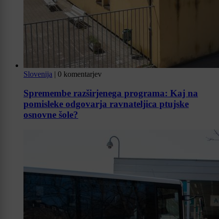
Slovenija
|
0 komentarjev
Spremembe razširjenega programa: Kaj na
pomisleke odgovarja ravnateljica ptujske
osnovne šole?