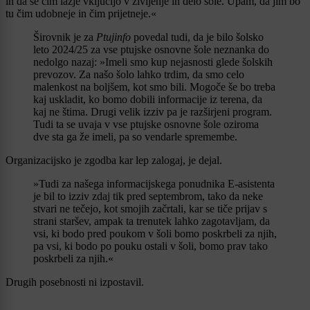
in da se čim lažje vključijo v življenje in delo šole. Upam, da jim bo
tu čim udobneje in čim prijetneje.«
Širovnik je za
Ptujinfo
povedal tudi, da je bilo šolsko
leto 2024/25 za vse ptujske osnovne šole neznanka do
nedolgo nazaj: »Imeli smo kup nejasnosti glede šolskih
prevozov. Za našo šolo lahko trdim, da smo celo
malenkost na boljšem, kot smo bili. Mogoče še bo treba
kaj uskladit, ko bomo dobili informacije iz terena, da
kaj ne štima. Drugi velik izziv pa je razširjeni program.
Tudi ta se uvaja v vse ptujske osnovne šole oziroma
dve sta ga že imeli, pa so vendarle spremembe.
Organizacijsko je zgodba kar lep zalogaj, je dejal.
»Tudi za našega informacijskega ponudnika E-asistenta
je bil to izziv zdaj tik pred septembrom, tako da neke
stvari ne tečejo, kot smojih začrtali, kar se tiče prijav s
strani staršev, ampak ta trenutek lahko zagotavljam, da
vsi, ki bodo pred poukom v šoli bomo poskrbeli za njih,
pa vsi, ki bodo po pouku ostali v šoli, bomo prav tako
poskrbeli za njih.«
Drugih posebnosti ni izpostavil.