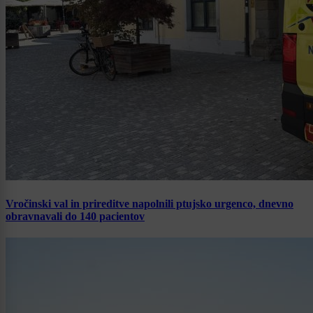
Vročinski val in prireditve napolnili ptujsko urgenco, dnevno
obravnavali do 140 pacientov