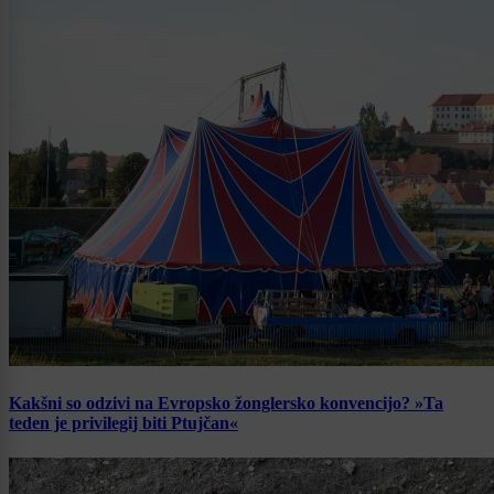
Kakšni so odzivi na Evropsko žonglersko konvencijo? »Ta
teden je privilegij biti Ptujčan«