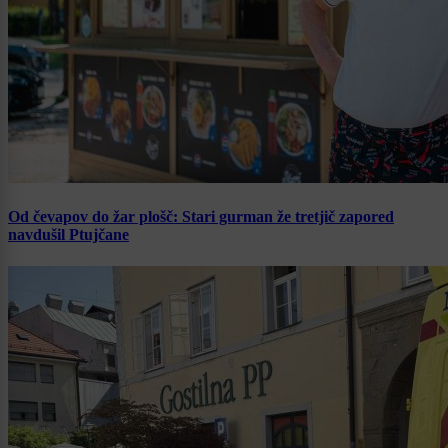
Od čevapov do žar plošč: Stari gurman že tretjič zapored
navdušil Ptujčane