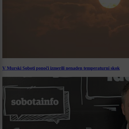
V Murski Soboti ponoči izmerili nenaden temperaturni skok