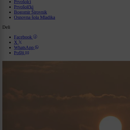
Prvošolci
Prvošolčki
Bogomir Širovnik
Osnovna šola Mladika
Deli
Facebook
X
WhatsApp
Pošlji