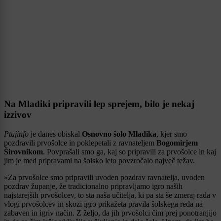
Na Mladiki pripravili lep sprejem, bilo je nekaj
izzivov
Ptujinfo
je danes obiskal
Osnovno šolo Mladika
, kjer smo
pozdravili prvošolce in poklepetali z ravnateljem
Bogomirjem
Širovnikom
. Povprašali smo ga, kaj so pripravili za prvošolce in kaj
jim je med pripravami na šolsko leto povzročalo največ težav.
»Za prvošolce smo pripravili uvoden pozdrav ravnatelja, uvoden
pozdrav županje, že tradicionalno pripravljamo igro naših
najstarejših prvošolcev, to sta naša učitelja, ki pa sta še zmeraj rada v
vlogi prvošolcev in skozi igro prikažeta pravila šolskega reda na
zabaven in igriv način. Z željo, da jih prvošolci čim prej ponotranjijo