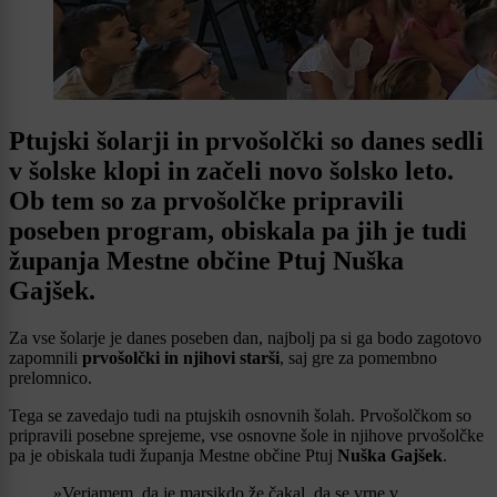
Ptujski šolarji in prvošolčki so danes sedli
v šolske klopi in začeli novo šolsko leto.
Ob tem so za prvošolčke pripravili
poseben program, obiskala pa jih je tudi
županja Mestne občine Ptuj Nuška
Gajšek.
Za vse šolarje je danes poseben dan, najbolj pa si ga bodo zagotovo
zapomnili
prvošolčki in njihovi starši
, saj gre za pomembno
prelomnico.
Tega se zavedajo tudi na ptujskih osnovnih šolah. Prvošolčkom so
pripravili posebne sprejeme, vse osnovne šole in njihove prvošolčke
pa je obiskala tudi županja Mestne občine Ptuj
Nuška Gajšek
.
»Verjamem, da je marsikdo že čakal, da se vrne v