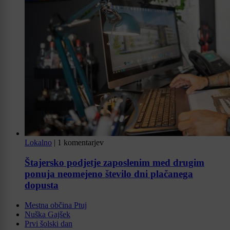
Lokalno
|
1 komentarjev
Štajersko podjetje zaposlenim med drugim
ponuja neomejeno število dni plačanega
dopusta
Mestna občina Ptuj
Nuška Gajšek
Prvi šolski dan