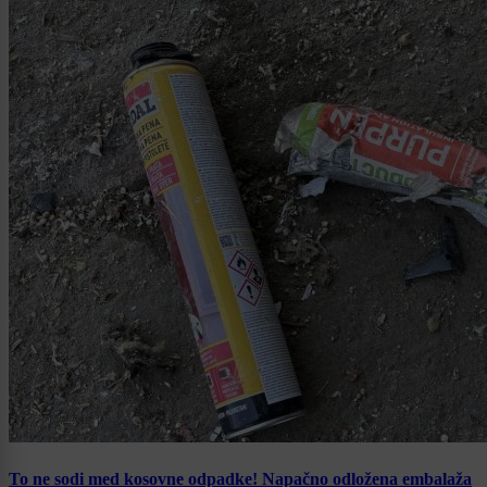
To ne sodi med kosovne odpadke! Napačno odložena embalaža