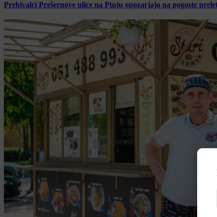
Prebivalci Prešernove ulice na Ptuju opozarjajo na pogoste pre