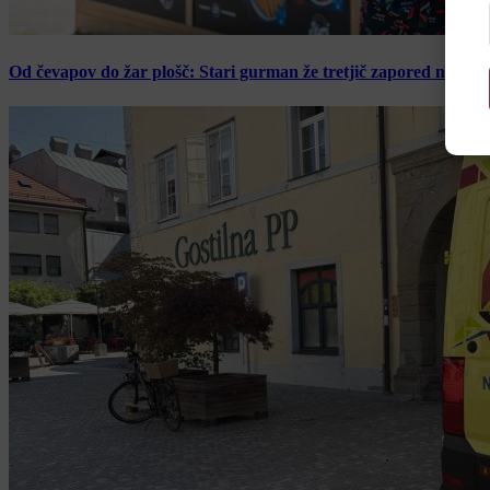
Od čevapov do žar plošč: Stari gurman že tretjič zapored navduš