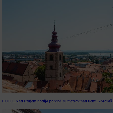
FOTO: Nad Ptujem hodijo po vrvi 30 metrov nad tlemi: »Moraš bi