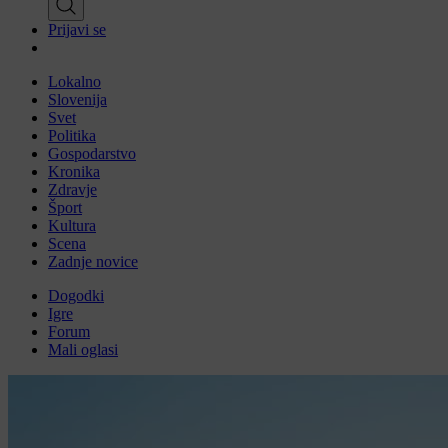
Prijavi se
Lokalno
Slovenija
Svet
Politika
Gospodarstvo
Kronika
Zdravje
Šport
Kultura
Scena
Zadnje novice
Dogodki
Igre
Forum
Mali oglasi