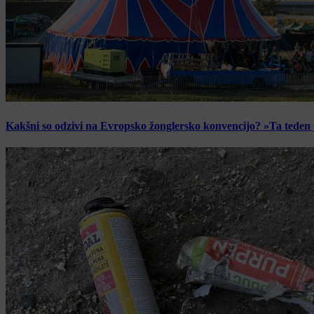
Kakšni so odzivi na Evropsko žonglersko konvencijo? »Ta teden je