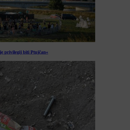
 privilegij biti Ptujčan«