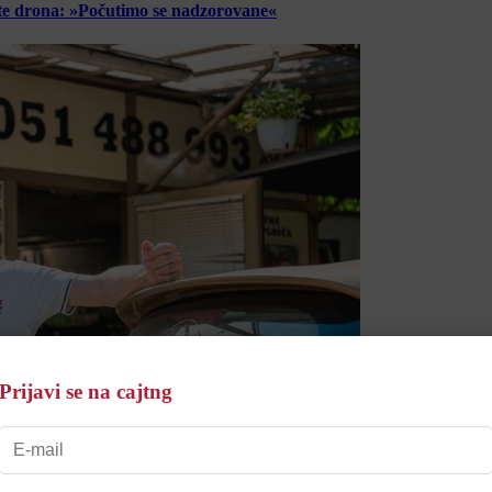
lete drona: »Počutimo se nadzorovane«
Prijavi se na cajtng