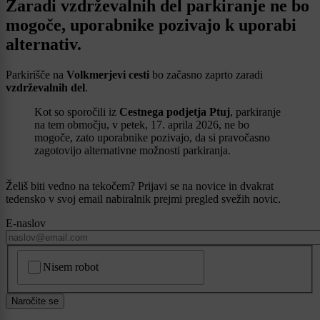
Zaradi vzdrževalnih del parkiranje ne bo
mogoče, uporabnike pozivajo k uporabi
alternativ.
Parkirišče na
Volkmerjevi cesti
bo začasno zaprto zaradi
vzdrževalnih del
.
Kot so sporočili iz
Cestnega podjetja Ptuj
, parkiranje
na tem območju, v petek, 17. aprila 2026, ne bo
mogoče, zato uporabnike pozivajo, da si pravočasno
zagotovijo alternativne možnosti parkiranja.
Želiš biti vedno na tekočem? Prijavi se na novice in dvakrat
tedensko v svoj email nabiralnik prejmi pregled svežih novic.
E-naslov
CAPTCHA
Nisem robot
Naročite se