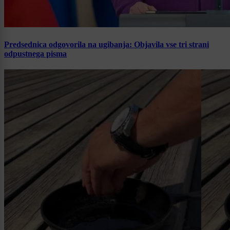
Predsednica odgovorila na ugibanja: Objavila vse tri strani
odpustnega pisma