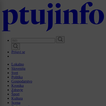
Skip
to
main
content
Prijavi se
Lokalno
Slovenija
Svet
Politika
Gospodarstvo
Kronika
Zdravje
Šport
Kultura
Scena