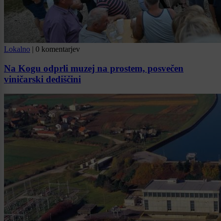
Lokalno
|
0 komentarjev
Na Kogu odprli muzej na prostem, posvečen
viničarski dediščini