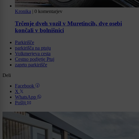
Kronika
|
0 komentarjev
Trčenje dveh vozil v Muretincih, dve osebi
končali v bolnišnici
Parkirišče
parkirišča na ptuju
Volkmerjeva cesta
Cestno podjetje Ptuj
zaprto parkirišče
Deli
Facebook
X
WhatsApp
Pošlji