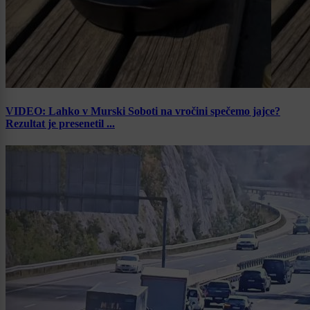
VIDEO: Lahko v Murski Soboti na vročini spečemo jajce?
Rezultat je presenetil ...