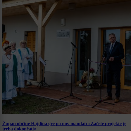
Župan občine Hajdina gre po nov mandat: »Začete projekte je
treba dokončati«