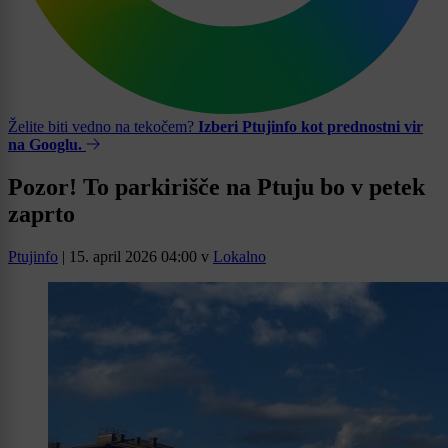
Želite biti vedno na tekočem?
Izberi Ptujinfo kot prednostni vir
na Googlu.
Pozor! To parkirišče na Ptuju bo v petek
zaprto
Ptujinfo
|
15. april 2026 04:00
v
Lokalno