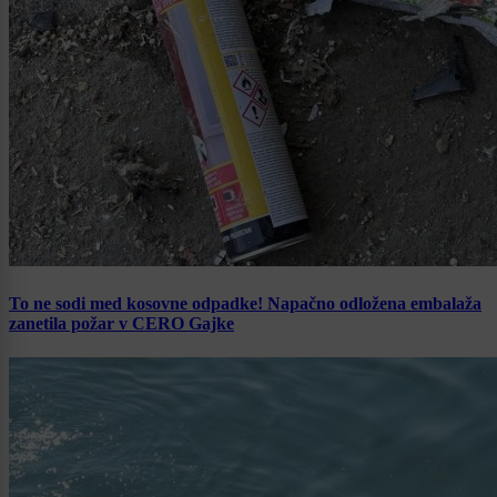
To ne sodi med kosovne odpadke! Napačno odložena embalaža
zanetila požar v CERO Gajke