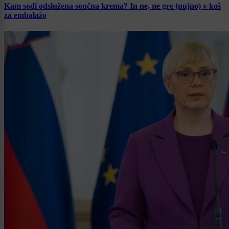
Kam sodi odslužena sončna krema? In ne, ne gre (nujno) v koš
za embalažo