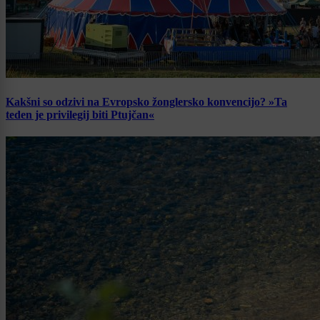
Kakšni so odzivi na Evropsko žonglersko konvencijo? »Ta
teden je privilegij biti Ptujčan«