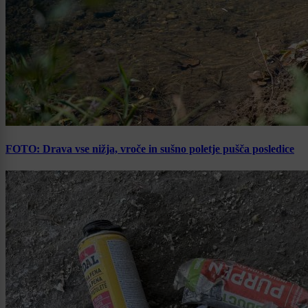
FOTO: Drava vse nižja, vroče in sušno poletje pušča posledice