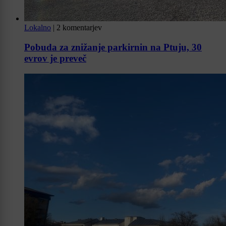
Lokalno
|
2 komentarjev
Pobuda za znižanje parkirnin na Ptuju, 30
evrov je preveč