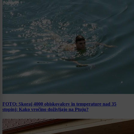
FOTO: Skoraj 4000 obiskovalcev in temperature nad 35
stopinj: Kako vročino doživljajo na Ptuju?