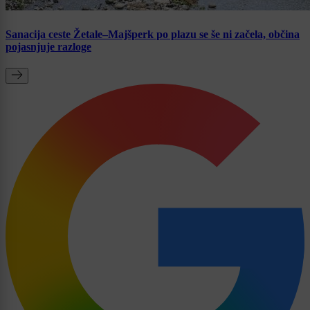
Sanacija ceste Žetale–Majšperk po plazu se še ni začela, občina
pojasnjuje razloge