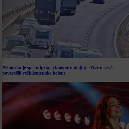
Primorka je spet odprta, a kaos se nadaljuje: Dve nesreči
povzročili večkilometrske kolone