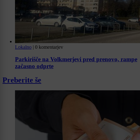
Lokalno
|
0 komentarjev
Parkirišče na Volkmerjevi pred prenovo, rampe
začasno odprte
Preberite še