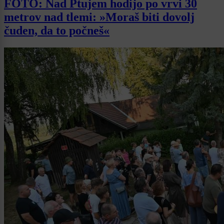
FOTO: Nad Ptujem hodijo po vrvi 30
metrov nad tlemi: »Moraš biti dovolj
čuden, da to počneš«