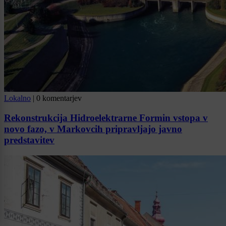
Lokalno
|
0 komentarjev
Rekonstrukcija Hidroelektrarne Formin vstopa v
novo fazo, v Markovcih pripravljajo javno
predstavitev