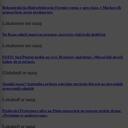
Rekonstrukcija Hidroelektrarne Formin vstopa v novo fazo, v Markovcih
pripravljajo javno predstavitev
Lokalno
eno uro nazaj
Na Kogu odprli muzej na prostem, posvečen viničarski dediščini
Lokalno
eno uro nazaj
FOTO: Nad Ptujem hodijo po vrvi 30 metrov nad tlemi: »Moraš biti dovolj
čuden, da to počneš«
Globalno
8 ur nazaj
Vozniki pozor! Septembra prihaja sekcijsko merjenje hitrosti na slovenskih
avtocestnih odsekih
Lokalno
8 ur nazaj
Prebivalci Prešernove ulice na Ptuju opozarjajo na pogoste prelete drona:
»Počutimo se nadzorovane«
Lokalno
9 ur nazaj