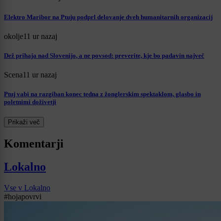
Elektro Maribor na Ptuju podprl delovanje dveh humanitarnih organizacij
okolje
11 ur nazaj
Dež prihaja nad Slovenijo, a ne povsod: preverite, kje bo padavin največ
Scena
11 ur nazaj
Ptuj vabi na razgiban konec tedna z žonglerskim spektaklom, glasbo in
poletnimi doživetji
Prikaži več
Komentarji
Lokalno
Vse v Lokalno
#hojapovrvi