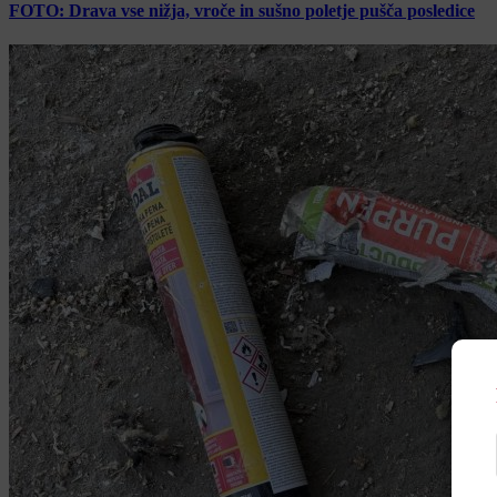
FOTO: Drava vse nižja, vroče in sušno poletje pušča posledice