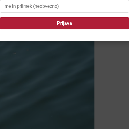
anetila požar v CERO Gajke