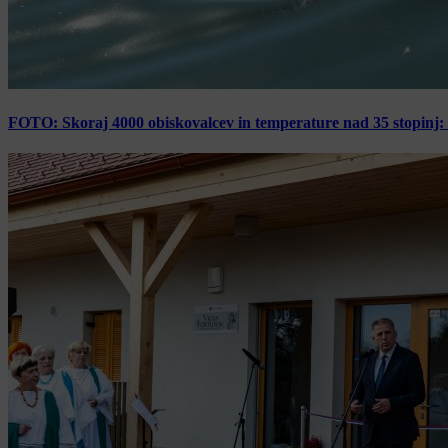
FOTO: Skoraj 4000 obiskovalcev in temperature nad 35 stopinj: 