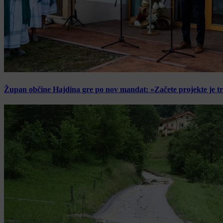
Župan občine Hajdina gre po nov mandat: »Začete projekte je t