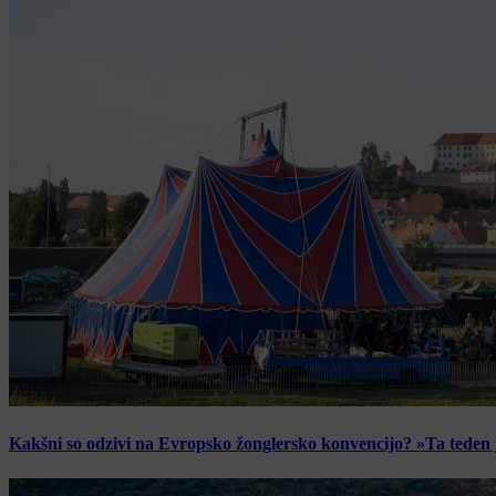
Kakšni so odzivi na Evropsko žonglersko konvencijo? »Ta teden je