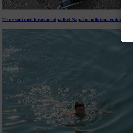
To ne sodi med kosovne odpadke! Napačno odložena embalaža z